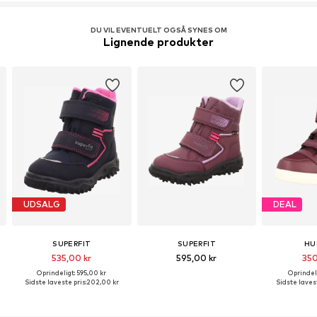
Varenummer
SUF1092007000012
DU VIL EVENTUELT OGSÅ SYNES OM
Lignende produkter
UDSALG
DEAL
SUPERFIT
SUPERFIT
HU
535,00 kr
595,00 kr
350
Oprindeligt: 595,00 kr
Oprindeli
Sidste laveste pris:
202,00 kr
Sidste lavest