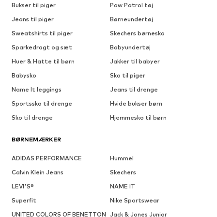
Bukser til piger
Paw Patrol tøj
Jeans til piger
Børneundertøj
Sweatshirts til piger
Skechers børnesko
Sparkedragt og sæt
Babyundertøj
Huer & Hatte til børn
Jakker til babyer
Babysko
Sko til piger
Name It leggings
Jeans til drenge
Sportssko til drenge
Hvide bukser børn
Sko til drenge
Hjemmesko til børn
BØRNEMÆRKER
ADIDAS PERFORMANCE
Hummel
Calvin Klein Jeans
Skechers
LEVI'S®
NAME IT
Superfit
Nike Sportswear
UNITED COLORS OF BENETTON
Jack & Jones Junior