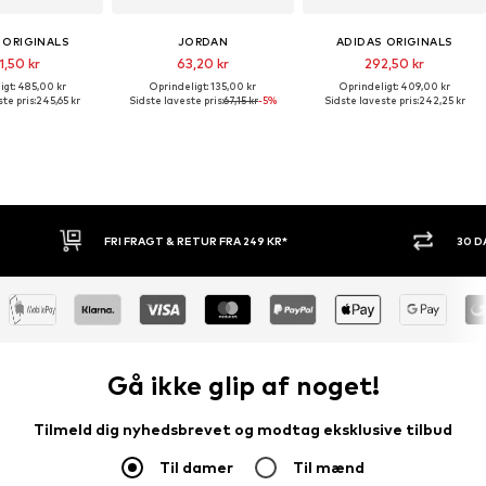
 ORIGINALS
JORDAN
ADIDAS ORIGINALS
1,50 kr
63,20 kr
292,50 kr
igt: 485,00 kr
Oprindeligt: 135,00 kr
Oprindeligt: 409,00 kr
te pris:
245,65 kr
Sidste laveste pris:
67,15 kr
-5%
Sidste laveste pris:
242,25 kr
RI FRAGT & RETUR FRA 249 KR*
30 DAGES RETURRET
Gå ikke glip af noget!
Tilmeld dig nyhedsbrevet og modtag eksklusive tilbud
Til damer
Til mænd