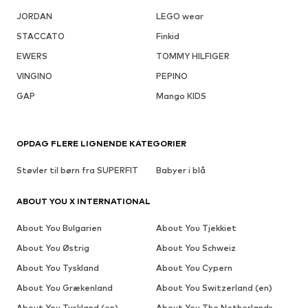
JORDAN
LEGO wear
STACCATO
Finkid
EWERS
TOMMY HILFIGER
VINGINO
PEPINO
GAP
Mango KIDS
OPDAG FLERE LIGNENDE KATEGORIER
Støvler til børn fra SUPERFIT
Babyer i blå
ABOUT YOU X INTERNATIONAL
About You Bulgarien
About You Tjekkiet
About You Østrig
About You Schweiz
About You Tyskland
About You Cypern
About You Grækenland
About You Switzerland (en)
About You Tyskland (en)
About You The Netherlands