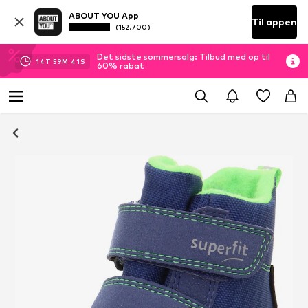
ABOUT YOU App
Til appen
(152.700)
Det sidste sommersalg: Tilbud med op til
14
T
59
M
41
S
60% rabat