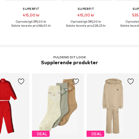
SUPERFIT
SUPERFIT
SUP
415,00 kr
415,00 kr
535
Oprindeligt: 595,00 kr
Oprindeligt: 595,00 kr
Oprindeli
Sidste laveste pris:
166,00 kr
Sidste laveste pris:
228,25 kr
Sidste lavest
FULDEND DIT LOOK
Supplerende produkter
DEAL
DEAL