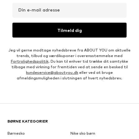
Din e-mail adresse
Tilmeld dig
Jeg vil gerne modtage nyhedsbreve fra ABOUT YOU om aktuelle
trends, tilbud og værdikuponer i overensstemmelse med
Fortrolighedspolitik
. Du kan til enhver tid trække dit samtykke
tilbage med virkning for fremtiden ved at sende en besked til
kundeservice@aboutyou.dk
eller ved at bruge
afmeldingsmuligheden i slutningen af hvert nyhedsbrev.
BØRNE KATEGORIER
Børnesko
Nike sko børn