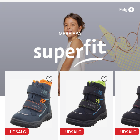
Følg
MERE FRA
UDSALG
UDSALG
UDSALG