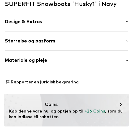
SUPERFIT Snowboots 'Husky1' i Navy
Design & Extras
Ensfarvet
Størrelse og pasform
Rund kappe
Polstret indersål
Hælhøjde: Flad hæl (0-3 cm)
Profilsåle
Materiale og pleje
Materialeblanding
Kontrastsøm
Ydre materiale: Polyester - PES, Polyurethan - PUR
Polstret skaftkant
Rapporter en juridisk bekymring
(genanvendt)
Label Print
For og dæksål: Polyester - PES, Polyakryl - PC
Fleksibel løbesål
Løbesål: Polyurethan - PUR (genanvendt)
Varmt foret
Coins
Mesh
Køb denne vare nu, og optjen op til 
+26 Coins
, som du 
kan indløse til rabatter.
Klæbelukning
Varmt foret