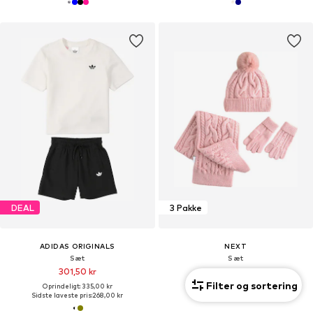
DEAL
3 Pakke
ADIDAS ORIGINALS
NEXT
Sæt
Sæt
301,50 kr
274,00 kr
Filter og sortering
Oprindeligt: 335,00 kr
Sidste laveste pris:
268,00 kr