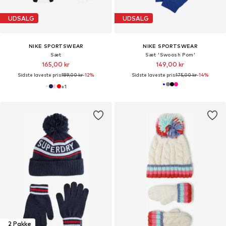
UDSALG
UDSALG
NIKE SPORTSWEAR
NIKE SPORTSWEAR
Sæt
Sæt 'Swoosh Pom'
165,00 kr
149,00 kr
Sidste laveste pris:
189,00 kr
-12%
Sidste laveste pris:
175,00 kr
-14%
+
1
2 Pakke