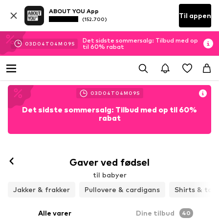
ABOUT YOU App
Til appen
(152.700)
Det sidste sommersalg: Tilbud med op
03
D
04
T
04
M
07
S
til 60% rabat
03
D
04
T
04
M
07
S
Det sidste sommersalg: Tilbud med op til 60%
rabat
Gaver ved fødsel
til babyer
Jakker & frakker
Pullovere & cardigans
Shirts & top
Alle varer
Dine tilbud
40