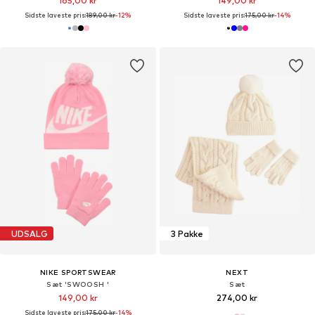
165,00 kr
149,00 kr
Sidste laveste pris:
189,00 kr
-12%
Sidste laveste pris:
175,00 kr
-14%
UDSALG
3 Pakke
NIKE SPORTSWEAR
NEXT
Sæt 'SWOOSH '
Sæt
149,00 kr
274,00 kr
Sidste laveste pris:
175,00 kr
-14%