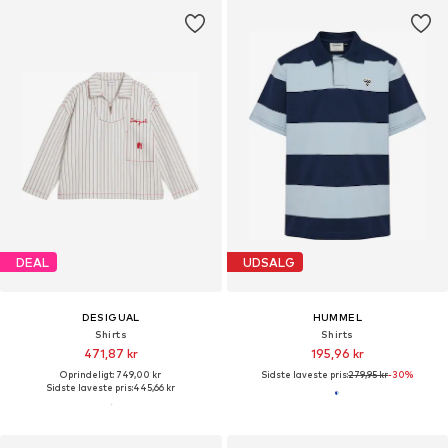
DEAL
UDSALG
DESIGUAL
HUMMEL
Shirts
Shirts
471,87 kr
195,96 kr
Oprindeligt: 749,00 kr
Sidste laveste pris:
279,95 kr
-30%
Sidste laveste pris:
445,66 kr