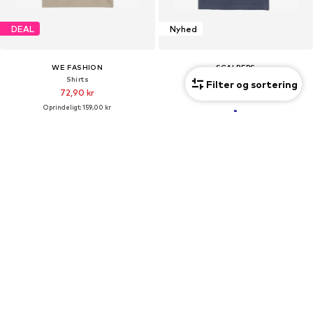
DEAL
Nyhed
WE FASHION
SCALPERS
Shirts
Shirts
Filter og sortering
72,90 kr
297,93 kr
Oprindeligt: 159,00 kr
Sidste laveste pris:
64,80 kr