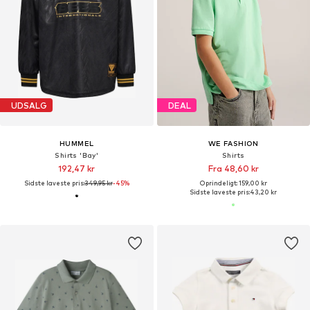
UDSALG
DEAL
HUMMEL
WE FASHION
Shirts 'Bay'
Shirts
192,47 kr
Fra 48,60 kr
Sidste laveste pris:
349,95 kr
-45%
Oprindeligt: 159,00 kr
Sidste laveste pris:
43,20 kr