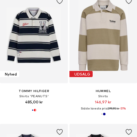
Nyhed
UDSALG
TOMMY HILFIGER
HUMMEL
Shirts 'PEANUTS'
Shirts
485,00 kr
146,97 kr
Sidste laveste pris:
299,95 kr
-51%