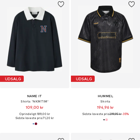
UDSALG
UDSALG
NAME IT
HUMMEL
Shirts 'NKMTIM'
Shirts
109,00 kr
194,96 kr
Oprindeligt: 189,00 kr
Sidste laveste pris:
299,95 kr
-35%
Sidste laveste pris:
71,20 kr