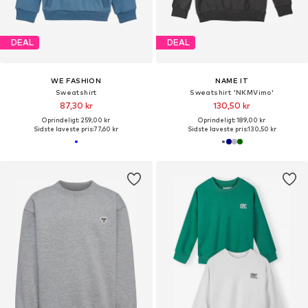
DEAL
DEAL
WE FASHION
NAME IT
Sweatshirt
Sweatshirt 'NKMVimo'
87,30 kr
130,50 kr
Oprindeligt: 259,00 kr
Oprindeligt: 189,00 kr
Sidste laveste pris:
77,60 kr
Sidste laveste pris:
130,50 kr