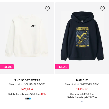
DEAL
DEAL
NIKE SPORTSWEAR
NAME IT
Sweatshirt 'CLUB FLEECE'
Sweatshirt 'NKMVELTEN'
269,10 kr
118,15 kr
Sidste laveste pris:
299,00 kr
-10%
Oprindeligt: 159,00 kr
Sidste laveste pris:
118,15 kr