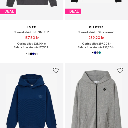
DEAL
DEAL
LMTD
ELLESSE
Sweatshirt 'NLNNIZU'
Sweatshirt 'Otternere'
157,50 kr
239,20 kr
Oprindeligt: 225,00 kr
Oprindeligt: 299,00 kr
Sidste laveste pris:
157,50 kr
Sidste laveste pris:
239,20 kr
+
1