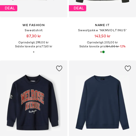
DEAL
DEAL
WE FASHION
NAME IT
Sweatshirt
Sweatjakke 'NKMVOLTINUS'
87,30 kr
143,50 kr
Oprindeligt: 299,00 kr
Oprindeligt: 205,00 kr
Sidste laveste pris:
77,60 kr
Sidste laveste pris:
164,00 kr
-12%