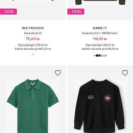
DEAL
DEAL
WE FASHION
NAME IT
Sweatshirt
Sweatshirt 'NKMVimo'
75,60 kr
116,10 kr
Oprindeligt: 279,00 kr
Oprindeligt: 129,00 kr
Sidste laveste pris:
67,20 kr
Sidste laveste pris:
116,10 kr
+
9