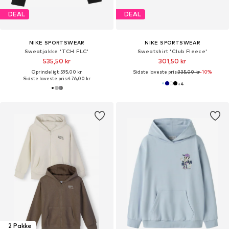
DEAL
DEAL
NIKE SPORTSWEAR
NIKE SPORTSWEAR
Sweatjakke 'TCH FLC'
Sweatshirt 'Club Fleece'
535,50 kr
301,50 kr
Oprindeligt: 595,00 kr
Sidste laveste pris:
335,00 kr
-10%
Sidste laveste pris:
476,00 kr
+
4
2 Pakke