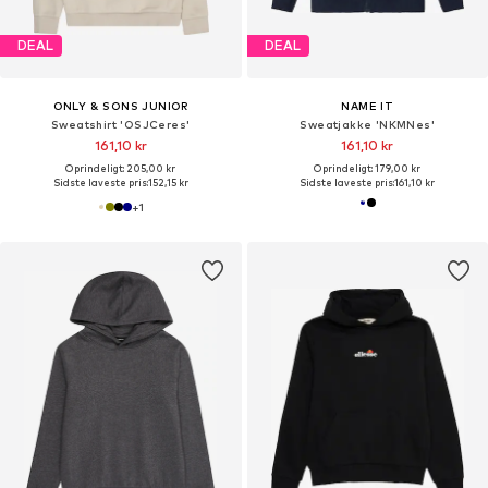
DEAL
DEAL
ONLY & SONS JUNIOR
NAME IT
Sweatshirt 'OSJCeres'
Sweatjakke 'NKMNes'
161,10 kr
161,10 kr
Oprindeligt: 205,00 kr
Oprindeligt: 179,00 kr
Sidste laveste pris:
152,15 kr
Sidste laveste pris:
161,10 kr
+
1