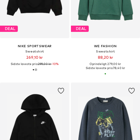
DEAL
DEAL
NIKE SPORTSWEAR
WE FASHION
Sweatshirt
Sweatshirt
269,10 kr
88,20 kr
Sidste laveste pris:
299,00 kr
-10%
Oprindeligt: 279,00 kr
Sidste laveste pris:
78,40 kr