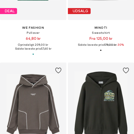
DEAL
UDSALG
WE FASHION
MINOTI
Pullover
Sweatshirt
64,80 kr
Fra 125,00 kr
Oprindeligt: 209,00 kr
Sidste laveste pris:
179,00 kr
-30%
Sidste laveste pris:
57,60 kr