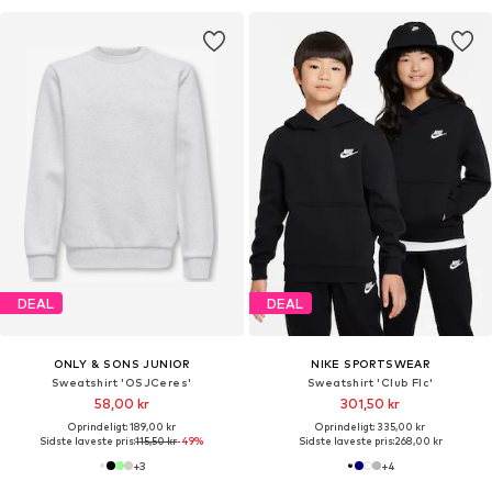
DEAL
DEAL
ONLY & SONS JUNIOR
NIKE SPORTSWEAR
Sweatshirt 'OSJCeres'
Sweatshirt 'Club Flc'
58,00 kr
301,50 kr
Oprindeligt: 189,00 kr
Oprindeligt: 335,00 kr
Sidste laveste pris:
115,50 kr
-49%
Sidste laveste pris:
268,00 kr
+
3
+
4