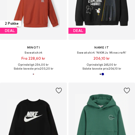
2 Pakke
DEAL
DEAL
MINOTI
NAME IT
Sweatshirt
Sweatshirt 'NKMJu Minecraft'
Fra 228,60 kr
206,10 kr
Oprindeligt: 254,00 kr
Oprindeligt: 265,00 kr
Sidste laveste pris:
203,20 kr
Sidste laveste pris:
206,10 kr