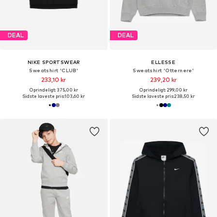
DEAL
DEAL
NIKE SPORTSWEAR
ELLESSE
Sweatshirt 'CLUB'
Sweatshirt 'Otternere'
233,10 kr
239,20 kr
Oprindeligt: 375,00 kr
Oprindeligt: 299,00 kr
Sidste laveste pris:
103,60 kr
Sidste laveste pris:
238,50 kr