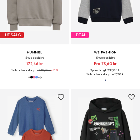
UDSALG
DEAL
HUMMEL
WE FASHION
Sweatshirt
Sweatshirt
172,46 kr
Fra 75,60 kr
Sidste laveste pris:
249,95 kr
-31%
Oprindeligt: 239,00 kr
Sidste laveste pris:
67,20 kr
+
6