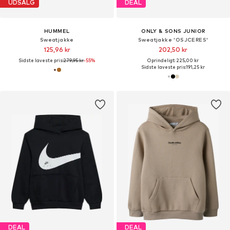
UDSALG
DEAL
HUMMEL
ONLY & SONS JUNIOR
Sweatjakke
Sweatjakke 'OSJCERES'
125,96 kr
202,50 kr
Sidste laveste pris:
279,95 kr
-55%
Oprindeligt: 225,00 kr
Sidste laveste pris:
191,25 kr
DEAL
DEAL