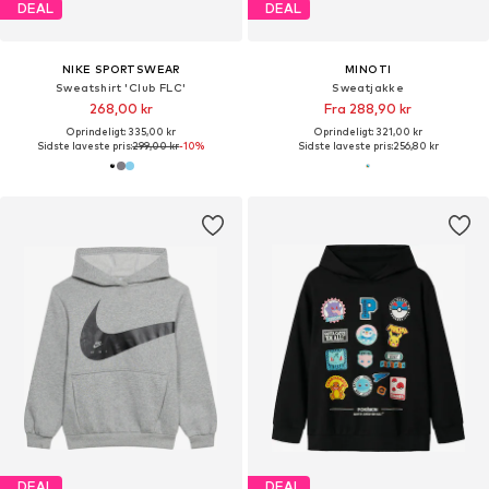
DEAL
DEAL
NIKE SPORTSWEAR
MINOTI
Sweatshirt 'Club FLC'
Sweatjakke
268,00 kr
Fra 288,90 kr
Oprindeligt: 335,00 kr
Oprindeligt: 321,00 kr
Sidste laveste pris:
299,00 kr
-10%
Sidste laveste pris:
256,80 kr
DEAL
DEAL