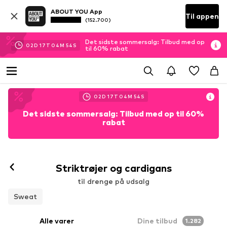
ABOUT YOU App
Til appen
(152.700)
Det sidste sommersalg: Tilbud med op
02
D
17
T
04
M
52
S
til 60% rabat
02
D
17
T
04
M
52
S
Det sidste sommersalg: Tilbud med op til 60%
rabat
Striktrøjer og cardigans
til drenge på udsalg
Sweat
Alle varer
Dine tilbud
1.282