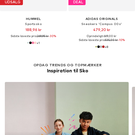
UDSALG
DEAL
HUMMEL
ADIDAS ORIGINALS
Sportssko
Sneakers 'Campus 00s'
188,96 kr
479,20 kr
Sidste laveste pris:
269,95 kr
-30%
Oprindeligt: 669,00 kr
Sidste laveste pris:
535,00 kr
-10%
+
1
+
8
OPDAG TRENDS OG TOPMÆRKER
Inspiration til Sko