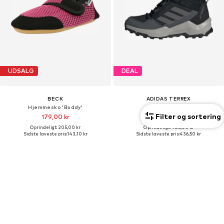
UDSALG
DEAL
BECK
ADIDAS TERREX
Hjemmesko 'Buddy'
Boots 'AX4R'
Filter og sortering
179,00 kr
436,50 kr
Oprindeligt: 205,00 kr
Oprindeligt: 485,00 kr
Sidste laveste pris:
143,10 kr
Sidste laveste pris:
436,50 kr