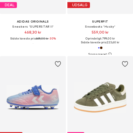
DEAL
UDSALG
ADIDAS ORIGINALS
SUPERFIT
Sneakers 'SUPERSTAR II'
Snowboots 'Husky'
468,30 kr
559,00 kr
Sidste laveste pris:
669,00 kr
-30%
Oprindeligt: 799,00 kr
Sidste laveste pris:
223,60 kr