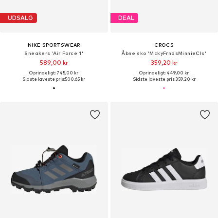
UDSALG
DEAL
NIKE SPORTSWEAR
CROCS
Sneakers 'Air Force 1'
Åbne sko 'MckyFrndsMinnieCls'
589,00 kr
359,20 kr
Oprindeligt: 745,00 kr
Oprindeligt: 449,00 kr
Sidste laveste pris:
500,65 kr
Sidste laveste pris:
359,20 kr