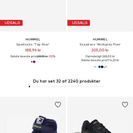
UDSALG
UDSALG
HUMMEL
HUMMEL
Sportssko 'Top Star'
Sneakers 'Multiplay Flex'
188,96 kr
205,00 kr
Sidste laveste pris:
269,95 kr
-30%
Oprindeligt: 265,00 kr
Sidste laveste pris:
174,25 kr
+
1
Du har set 32 af 2240 produkter