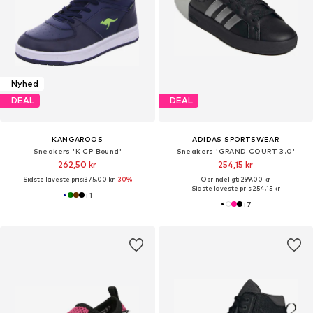
Nyhed
DEAL
DEAL
KANGAROOS
ADIDAS SPORTSWEAR
Sneakers 'K-CP Bound'
Sneakers 'GRAND COURT 3.0'
262,50 kr
254,15 kr
Sidste laveste pris:
375,00 kr
-30%
Oprindeligt: 299,00 kr
Sidste laveste pris:
254,15 kr
+
1
+
7