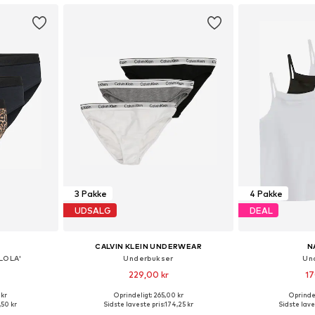
3 Pakke
4 Pakke
UDSALG
DEAL
CALVIN KLEIN UNDERWEAR
N
LOLA'
Underbukser
Un
229,00 kr
17
 kr
Oprindeligt: 265,00 kr
Oprindel
Tilgængelige størrelser: 122-128, 134-140, 146-152, 158-164
Tilgængelige størrelser: 128-140
Fås i ma
,50 kr
Sidste laveste pris:
174,25 kr
Sidste lave