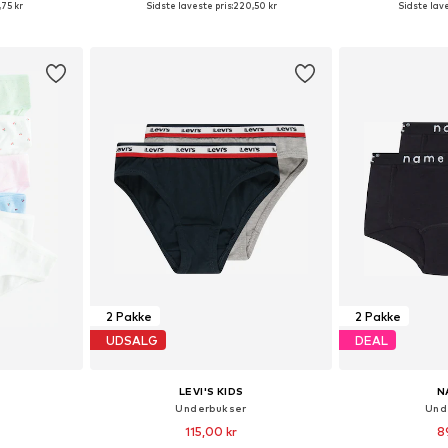
,75 kr
Sidste laveste pris:
220,50 kr
Sidste lave
kurv
Føj til indkøbskurv
Føj til
2 Pakke
2 Pakke
UDSALG
DEAL
LEVI'S KIDS
N
Underbukser
Und
115,00 kr
8