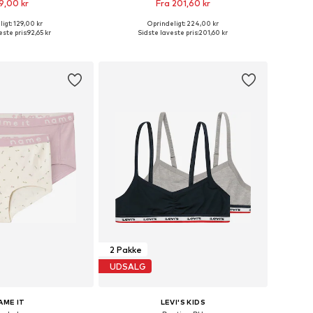
9,00 kr
Fra 201,60 kr
igt: 129,00 kr
Oprindeligt: 224,00 kr
nge størrelser
Fås i mange størrelser
ste pris:
92,65 kr
Sidste laveste pris:
201,60 kr
 indkøbskurv
Føj til indkøbskurv
2 Pakke
UDSALG
AME IT
LEVI'S KIDS