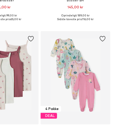
erbukser
Bustier BH
,00 kr
145,00 kr
ligt: 99,00 kr
Oprindeligt: 189,00 kr
Tilgængelige størrelser: 116, 122-128, 134-140, 146-152
Tilgængelige størrelser: 116-122, 128-140
ste pris:
65,00 kr
Sidste laveste pris:
116,00 kr
 indkøbskurv
Føj til indkøbskurv
4 Pakke
DEAL