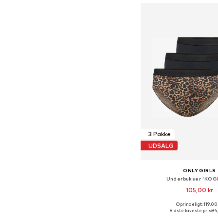
3 Pakke
UDSALG
ONLY GIRLS
Underbukser 'KOG
105,00 kr
Oprindeligt: 119,00
Sidste laveste pris:
94