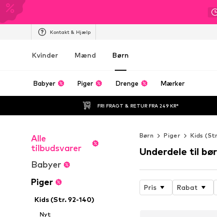
Kontakt & Hjælp
Kvinder
Mænd
Børn
Babyer
Piger
Drenge
Mærker
FRI FRAGT & RETUR FRA 249 KR*
Børn
Piger
Kids (St
Alle
tilbudsvarer
Underdele til bø
Babyer
Piger
Pris
Rabat
Kids (Str. 92-140)
Nyt