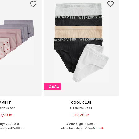
DEAL
AME IT
COOL CLUB
erbukser
Underbukser
2,50 kr
119,20 kr
igt: 225,00 kr
Oprindeligt: 149,00 kr
nge størrelser
Tilgængelige størrelser: 134-140, 146-152, 158-164
ste pris:
199,00 kr
Sidste laveste pris:
126,65 kr
-5%
 indkøbskurv
Føj til indkøbskurv