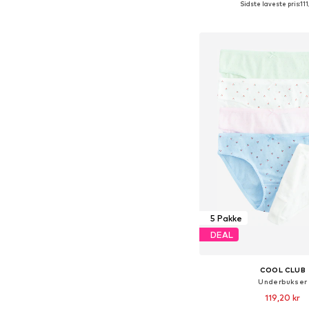
Sidste laveste pris:
111
Føj til indkøbs
5 Pakke
DEAL
COOL CLUB
Underbukser
119,20 kr