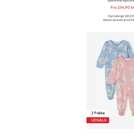
Sparkedragt/B
Fra 234,90 k
Oprindeligt: 261,00
Fås i mange større
Sidste laveste pris:
234
Føj til indkøbs
2 Pakke
UDSALG