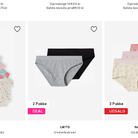
 kr
Oprindeligt: 149,00 kr
Oprinde
Tilgængelige størrelser: 134-140, 146-152, 158-164
Tilgængelige størrelser: 116-122, 128-140
Fås i ma
,75 kr
Sidste laveste pris:
89,10 kr
Sidste lave
kurv
Føj til indkøbskurv
Føj til
2 Pakke
3 Pakke
DEAL
UDSALG
LMTD
N
ody
Underbukser
Und