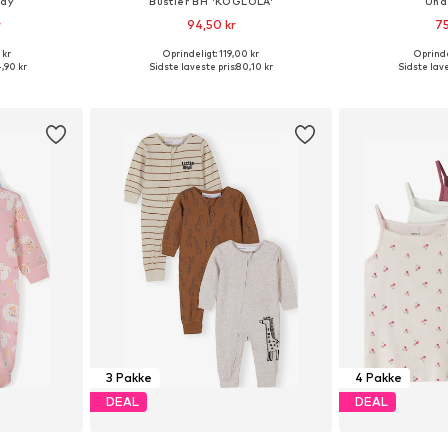
ody
Bustier BH 'KOGLOLA'
Und
r
94,50 kr
75
 kr
Oprindeligt: 119,00 kr
Oprinde
lser
Tilgængelige størrelser: 122-128, 134-140, 146-152, 158-164
,90 kr
Sidste laveste pris:
80,10 kr
Sidste lave
kurv
Føj til indkøbskurv
Føj til
3 Pakke
4 Pakke
DEAL
DEAL