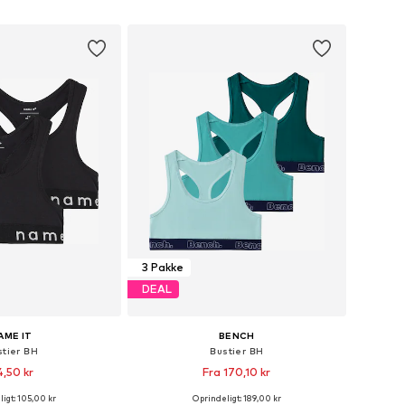
 indkøbskurv
Føj til indkøbskurv
3 Pakke
DEAL
AME IT
BENCH
stier BH
Bustier BH
4,50 kr
Fra 170,10 kr
+
1
igt: 105,00 kr
Oprindeligt: 189,00 kr
nge størrelser
Fås i mange størrelser