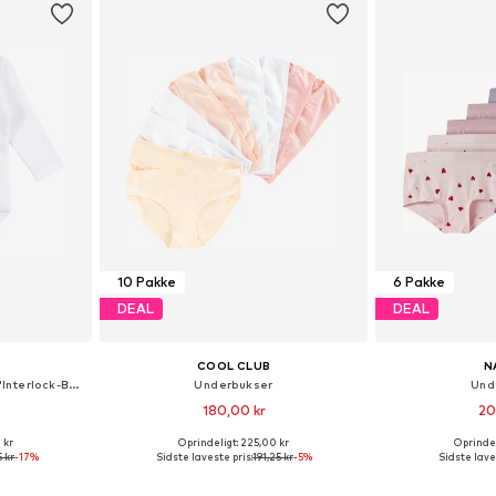
10 Pakke
6 Pakke
DEAL
DEAL
COOL CLUB
N
regular Sparkedragt/Body 'Interlock-Body langarm 5er Pack BASIC'
Underbukser
Und
180,00 kr
20
 kr
Oprindeligt: 225,00 kr
Oprindel
lser
Tilgængelige størrelser: 134-140, 146-152, 158-164
Fås i ma
5 kr
-17%
Sidste laveste pris:
191,25 kr
-5%
Sidste lave
kurv
Føj til indkøbskurv
Føj til