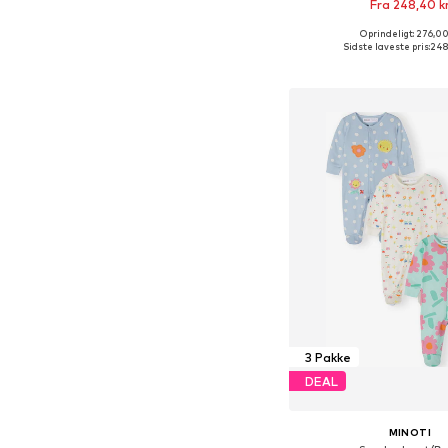
Fra 248,40 k
Oprindeligt: 276,00
Fås i mange større
Sidste laveste pris:
248
Føj til indkøbs
3 Pakke
DEAL
MINOTI