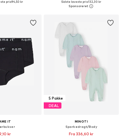
ste pris:
94,50 kr
Sidste laveste pris:
132,30 kr
 indkøbskurv
Føj til indkøbskurv
5 Pakke
DEAL
AME IT
MINOTI
erbukser
Sparkedragt/Body
9,10 kr
Fra 336,60 kr