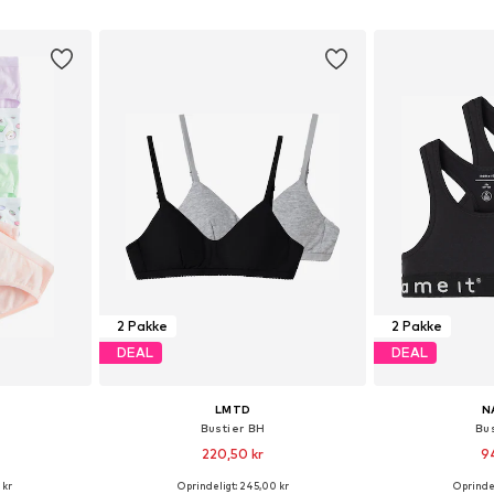
kurv
Føj til indkøbskurv
Føj til
2 Pakke
2 Pakke
DEAL
DEAL
LMTD
N
Bustier BH
Bu
220,50 kr
9
 kr
Oprindeligt: 245,00 kr
Oprindel
Tilgængelige størrelser: 134-140, 146-152, 158-164
Tilgængelige størrelser: 134-140, 146-152, 158-164, 170-176
Fås i ma