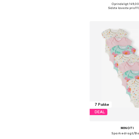
Oprindeligt: 149,00
Sidste laveste pris:
111
Føj til indkøbs
7 Pakke
DEAL
MINOTI
Sparkedragt/B