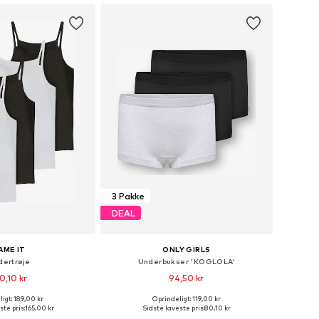
3 Pakke
DEAL
AME IT
ONLY GIRLS
dertrøje
Underbukser 'KOGLOLA'
0,10 kr
94,50 kr
igt: 189,00 kr
Oprindeligt: 119,00 kr
nge størrelser
Tilgængelige størrelser: 122-128, 134-140, 146-152, 158-164
ste pris:
165,00 kr
Sidste laveste pris:
80,10 kr