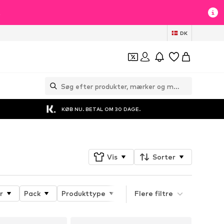
t
DK
KØB NU. BETAL OM 30 DAGE.
Vis
Sorter
r
Pack
Produkttype
Temaområde
Flere filtre
Detalje