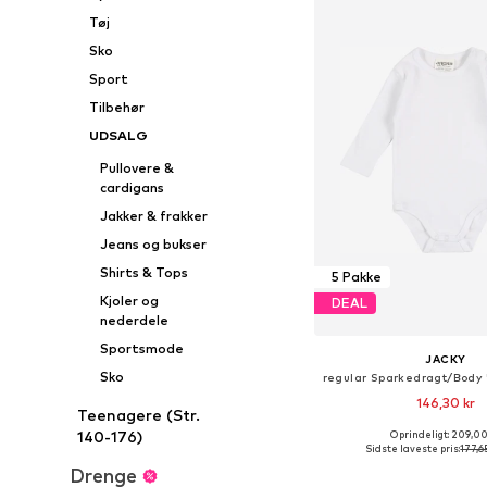
Tøj
Sko
Sport
Tilbehør
UDSALG
Pullovere &
cardigans
Jakker & frakker
Jeans og bukser
Shirts & Tops
5 Pakke
Kjoler og
DEAL
nederdele
Sportsmode
JACKY
Sko
146,30 kr
Teenagere (Str.
140-176)
Oprindeligt: 209,00
Fås i mange større
Sidste laveste pris:
177,6
Føj til indkøbs
Drenge