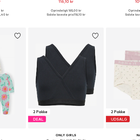
r
116,10 kr
10
 kr
Oprindeligt: 165,00 kr
Oprindel
lser
Tilgængelige størrelser: 134-140, 146-152, 158-164, 170-176
Fås i ma
,40 kr
Sidste laveste pris:
116,10 kr
Sidste lave
kurv
Føj til indkøbskurv
Føj til
2 Pakke
2 Pakke
DEAL
UDSALG
ONLY GIRLS
N