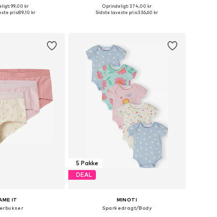
+
2
ligt: 99,00 kr
Oprindeligt: 374,00 kr
nge størrelser
Fås i mange størrelser
ste pris:
89,10 kr
Sidste laveste pris:
336,60 kr
 indkøbskurv
Føj til indkøbskurv
5 Pakke
DEAL
AME IT
MINOTI
erbukser
Sparkedragt/Body