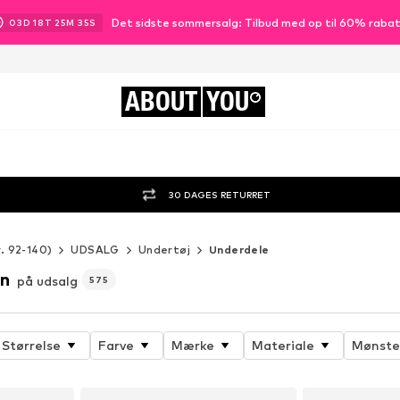
Det sidste sommersalg: Tilbud med op til 60% raba
03
D
18
T
25
M
32
S
ABOUT
YOU
30 DAGES RETURRET
r. 92-140)
UDSALG
Undertøj
Underdele
rn
på udsalg
575
Størrelse
Farve
Mærke
Materiale
Mønste