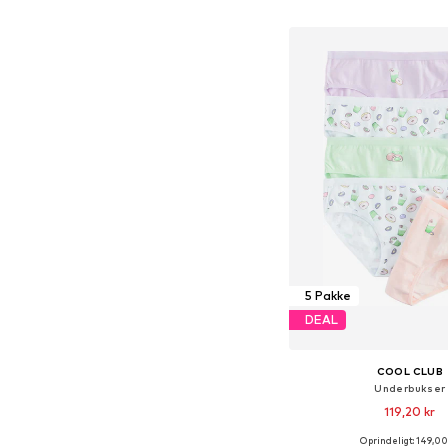
Føj til indkøbs
5 Pakke
DEAL
COOL CLUB
Underbukser
119,20 kr
Oprindeligt: 149,00