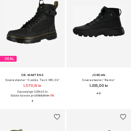
DEAL
DR. MARTENS
JORDAN
Snørestøvler 'Combs Tech MK.02'
Snørestøvler 'Remix'
1.070,15 kr
1.335,00 kr
Oprindeligt: 1.259,00 kr
Sidste laveste pris:
1.133,10 kr
-5%