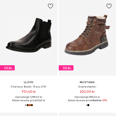
DEAL
DEAL
LLOYD
MUSTANG
Chelsea Boots 'Eezy 315'
Snørestøvler
701,40 kr
202,00 kr
Oprindeligt: 1.299,00 kr
Oprindeligt: 595,00 kr
Sidste laveste pris:
467,60 kr
Sidste laveste pris:
415,00 kr
-51%