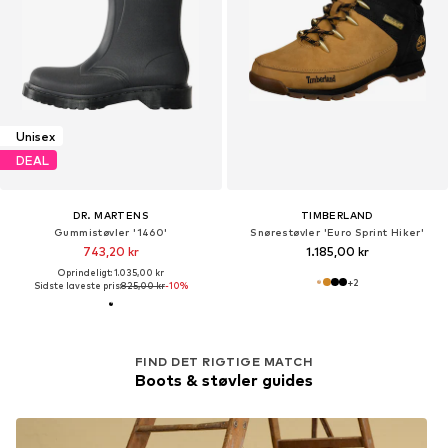
Unisex
DEAL
DR. MARTENS
TIMBERLAND
Gummistøvler '1460'
Snørestøvler 'Euro Sprint Hiker'
743,20 kr
1.185,00 kr
Oprindeligt: 1.035,00 kr
+
2
Sidste laveste pris:
825,00 kr
-10%
FIND DET RIGTIGE MATCH
Boots & støvler guides