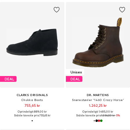
Unisex
DEAL
DEAL
CLARKS ORIGINALS
DR. MARTENS
Chukka Boots
Snørestøvler '1460 Crazy Horse'
755,65 kr
1.262,25 kr
Oprindeligt: 889,00 kr
Oprindeligt: 1.485,00 kr
Sidste laveste pris:
755,65 kr
Sidste laveste pris:
1.336,50 kr
-5%