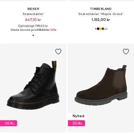
RIEKER
TIMBERLAND
Snørestøvler
Snørestøvler 'Maple Grove'
647,10 kr
1.155,00 kr
Oprindeligt: 799,00 kr
+
1
Sidste laveste pris:
719,00 kr
-10%
Nyhed
DEAL
DEAL