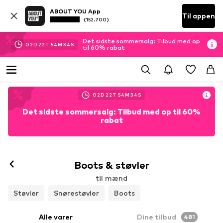
ABOUT YOU App
Til appen
(152.700)
Det sidste sommersalg: Tilbud med op
02
D
22
T
54
M
32
S
til 60% rabat
02
D
22
T
54
M
32
S
Det sidste sommersalg: Tilbud med op til 60%
rabat
Boots & støvler
til mænd
Støvler
Snørestøvler
Boots
Alle varer
Dine tilbud
481