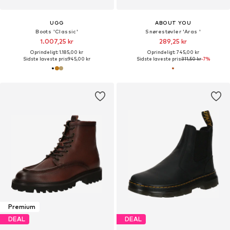
UGG
ABOUT YOU
Boots 'Classic'
Snørestøvler 'Aras '
1.007,25 kr
289,25 kr
Oprindeligt: 1.185,00 kr
Oprindeligt: 745,00 kr
Sidste laveste pris:
945,00 kr
Sidste laveste pris:
311,50 kr
-7%
Premium
DEAL
DEAL