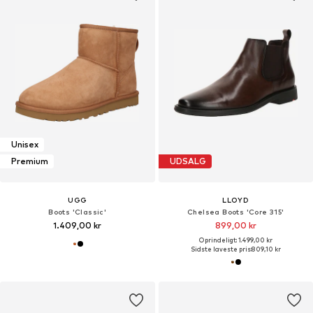
Unisex
Premium
UDSALG
UGG
LLOYD
Boots 'Classic'
Chelsea Boots 'Core 315'
1.409,00 kr
899,00 kr
Oprindeligt: 1.499,00 kr
Sidste laveste pris:
809,10 kr