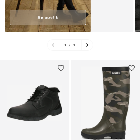
Se outfit
1
/
3