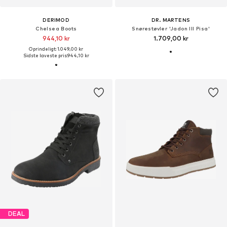
DERIMOD
DR. MARTENS
Chelsea Boots
Snørestøvler 'Jadon III Pisa'
944,10 kr
1.709,00 kr
Oprindeligt: 1.049,00 kr
Sidste laveste pris:
944,10 kr
DEAL