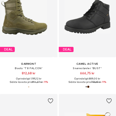
DEAL
DEAL
GARMONT
CAMEL ACTIVE
Boots 'T8 FALCON'
Snørestøvler 'BUST'
812,68 kr
666,75 kr
Oprindeligt: 1.195,12 kr
Oprindeligt: 889,00 kr
Sidste laveste pris:
914,27 kr
-11%
Sidste laveste pris:
755,65 kr
-11%