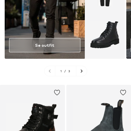
Se outfit
1
/
3