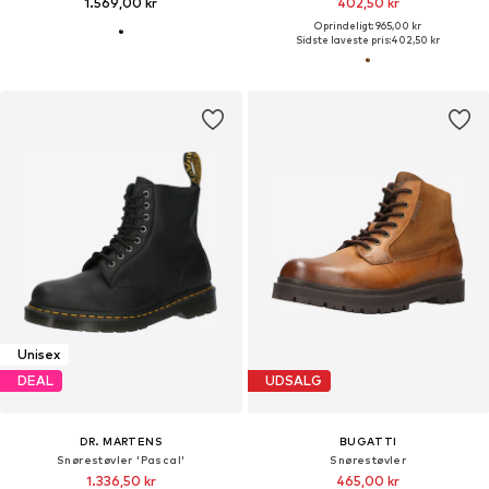
1.569,00 kr
402,50 kr
Oprindeligt: 965,00 kr
Sidste laveste pris:
402,50 kr
Unisex
DEAL
UDSALG
DR. MARTENS
BUGATTI
Snørestøvler 'Pascal'
Snørestøvler
1.336,50 kr
465,00 kr