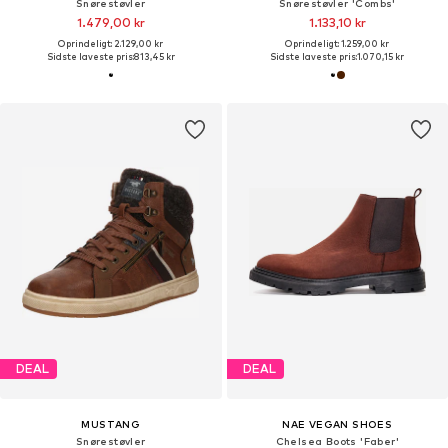
Snørestøvler
Snørestøvler 'Combs'
1.479,00 kr
1.133,10 kr
Oprindeligt: 2.129,00 kr
Oprindeligt: 1.259,00 kr
Sidste laveste pris:
813,45 kr
Sidste laveste pris:
1.070,15 kr
DEAL
DEAL
MUSTANG
NAE VEGAN SHOES
Snørestøvler
Chelsea Boots 'Faber'