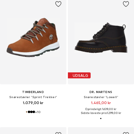
UDSALG
TIMBERLAND
DR. MARTENS
Snørestøvler 'Sprint Trekker'
Snørestøvler 'Lowell'
1.079,00 kr
1.465,00 kr
Oprindeligt: 1.639,00 kr
+
10
Sidste laveste pris:
1.299,00 kr