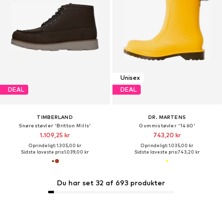
Unisex
DEAL
DEAL
TIMBERLAND
DR. MARTENS
Snørestøvler 'Britton Mills'
Gummistøvler '1460'
1.109,25 kr
743,20 kr
Oprindeligt: 1.305,00 kr
Oprindeligt: 1.035,00 kr
Sidste laveste pris:
1.039,00 kr
Sidste laveste pris:
743,20 kr
Du har set 32 af 693 produkter