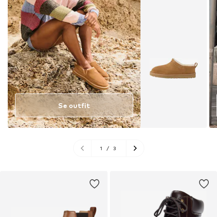
Se outfit
1
/
3