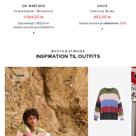
DR. MARTENS
GEOX
Snørestøvler 'Brookline'
Chelsea Boots
1.066,50 kr
652,00 kr
Oprindeligt: 1.185,00 kr
Sidste laveste pris:
815,00 kr
-20%
Sidste laveste pris:
1.066,50 kr
BOOTS & STØVLER
INSPIRATION TIL OUTFITS
Uriah