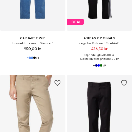
DEAL
CARHARTT WIP
ADIDAS ORIGINALS
Loosefit Jeans ' Simple '
regular Bukser 'Firebird'
950,00 kr
436,50 kr
Oprindeligt: 485,00 kr
+
1
Sidste laveste pris:
388,00 kr
+
9