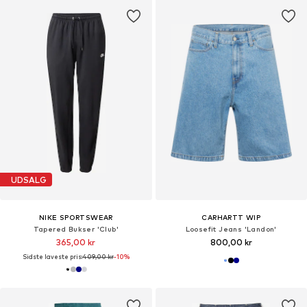
UDSALG
NIKE SPORTSWEAR
CARHARTT WIP
Tapered Bukser 'Club'
Loosefit Jeans 'Landon'
365,00 kr
800,00 kr
Sidste laveste pris:
409,00 kr
-10%