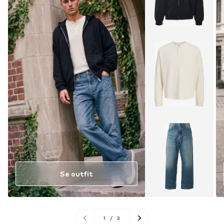
Se outfit
1
/
3