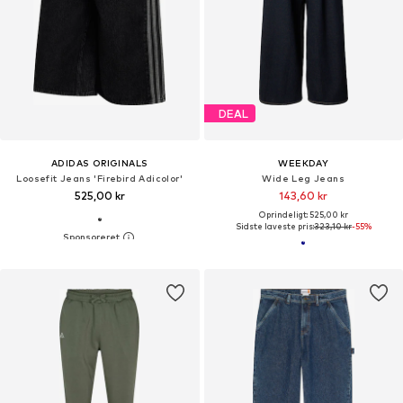
DEAL
ADIDAS ORIGINALS
WEEKDAY
Loosefit Jeans 'Firebird Adicolor'
Wide Leg Jeans
525,00 kr
143,60 kr
Oprindeligt: 525,00 kr
Sidste laveste pris:
323,10 kr
-55%