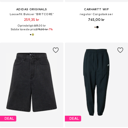
ADIDAS ORIGINALS
CARHARTT WIP
Loosefit Bukser 'BRITCORE'
regular Cargobukser
259,35 kr
745,00 kr
Oprindeligt: 669,00 kr
Sidste laveste pris:
279,30 kr
-7%
DEAL
DEAL