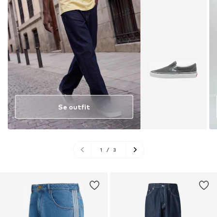
Se outfit
1
/
3