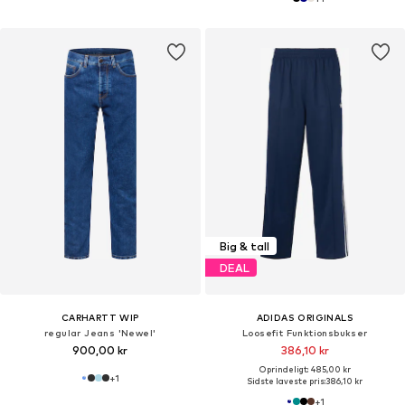
Big & tall
DEAL
CARHARTT WIP
ADIDAS ORIGINALS
regular Jeans 'Newel'
Loosefit Funktionsbukser
900,00 kr
386,10 kr
Oprindeligt: 485,00 kr
+
1
Sidste laveste pris:
386,10 kr
+
1