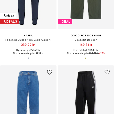
Unisex
UDSALG
DEAL
KAPPA
GOOD FOR NOTHING
Tapered Bukser 'KMLogo Caseri'
Loosefit Bukser
239,99 kr
169,81 kr
Oprindeligt: 299,99 kr
Oprindeligt: 485,18 kr
Sidste laveste pris:
191,99 kr
Sidste laveste pris:
237,73 kr
-28%