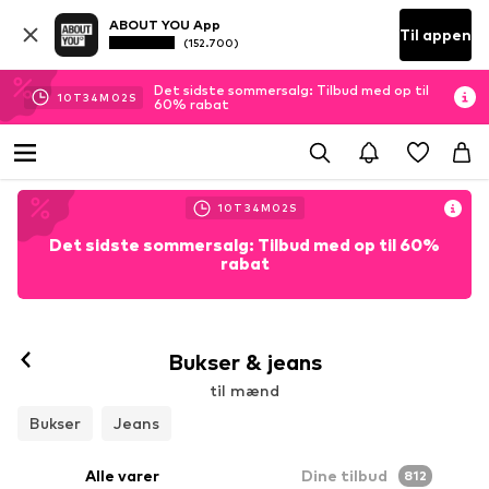
ABOUT YOU App
Til appen
(152.700)
Det sidste sommersalg: Tilbud med op til
10
T
34
M
00
S
60% rabat
10
T
34
M
00
S
Det sidste sommersalg: Tilbud med op til 60%
rabat
Bukser & jeans
til mænd
Bukser
Jeans
Alle varer
Dine tilbud
812