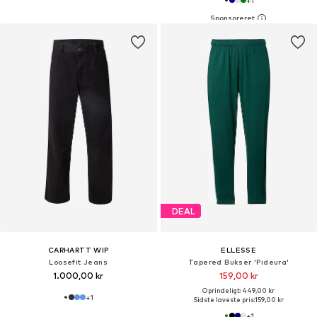
+
1
DEAL
CARHARTT WIP
ELLESSE
Loosefit Jeans
Tapered Bukser 'Pideura'
1.000,00 kr
159,00 kr
Oprindeligt: 449,00 kr
+
1
Sidste laveste pris:
159,00 kr
+
1