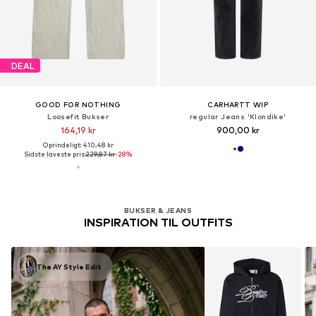
DEAL
GOOD FOR NOTHING
CARHARTT WIP
Loosefit Bukser
regular Jeans 'Klondike'
164,19 kr
900,00 kr
Oprindeligt: 410,48 kr
Sidste laveste pris:
229,87 kr
-28%
BUKSER & JEANS
INSPIRATION TIL OUTFITS
The AY Style Edit