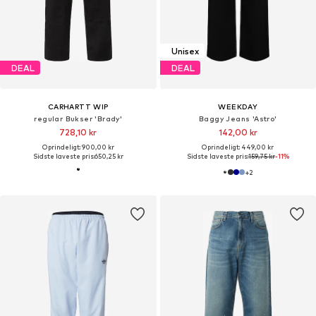
Unisex
DEAL
DEAL
CARHARTT WIP
WEEKDAY
regular Bukser 'Brady'
Baggy Jeans 'Astro'
728,10 kr
142,00 kr
Oprindeligt: 900,00 kr
Oprindeligt: 449,00 kr
Sidste laveste pris:
650,25 kr
Sidste laveste pris:
159,75 kr
-11%
+
2