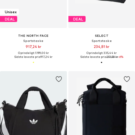
Unisex
DEAL
DEAL
THE NORTH FACE
SELECT
Sportstaske
Sportstaske
917,24 kr
234,81 kr
Oprindeligt: 1.199,00 kr
Oprindeligt: 335,44 kr
Sidste laveste pris:
917,24 kr
Sidste laveste pris:
251,58 kr
-6%