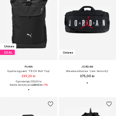
Unisex
DEAL
Unisex
PUMA
JORDAN
Sportsrygsæk 'TECH Roll Top'
Weekendtaske 'Jam Velocity'
239,20 kr
375,00 kr
Oprindeligt: 335,00 kr
Sidste laveste pris:
269,10 kr
-11%