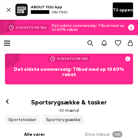
ABOUT YOU App
Til appen
(152.700)
Det sidste sommersalg: Tilbud med op
01
D
03
T
07
M
16
S
til 60% rabat
01
D
03
T
07
M
16
S
Det sidste sommersalg: Tilbud med op til 60%
rabat
Sportsrygsække & tasker
til mænd
Sportstasker
Sportsrygsække
Alle varer
Dine tilbud
130