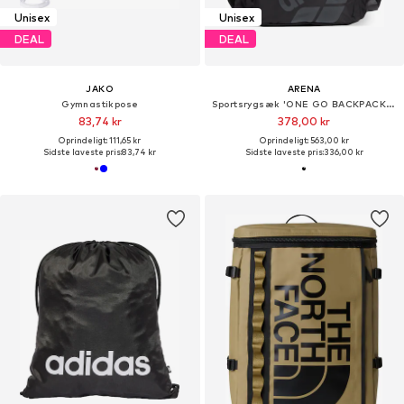
Unisex
Unisex
DEAL
DEAL
JAKO
ARENA
Gymnastikpose
Sportsrygsæk 'ONE GO BACKPACK 45L'
83,74 kr
378,00 kr
Oprindeligt: 111,65 kr
Oprindeligt: 563,00 kr
Sidste laveste pris:
83,74 kr
Sidste laveste pris:
336,00 kr