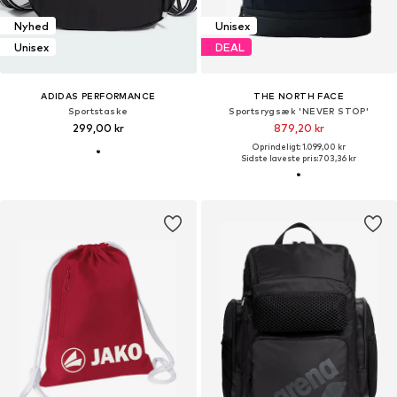
Nyhed
Unisex
Unisex
DEAL
ADIDAS PERFORMANCE
THE NORTH FACE
Sportstaske
Sportsrygsæk 'NEVER STOP'
299,00 kr
879,20 kr
Oprindeligt: 1.099,00 kr
Sidste laveste pris:
703,36 kr