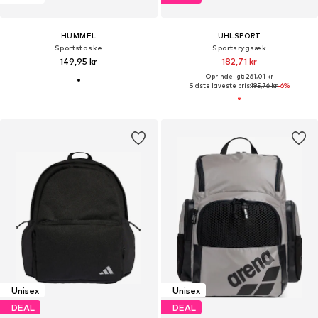
HUMMEL
UHLSPORT
Sportstaske
Sportsrygsæk
149,95 kr
182,71 kr
Oprindeligt: 261,01 kr
Sidste laveste pris:
195,76 kr
-6%
Unisex
Unisex
DEAL
DEAL