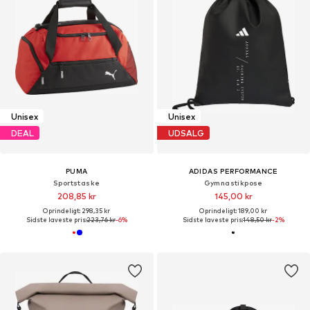
Unisex
Unisex
DEAL
UDSALG
PUMA
ADIDAS PERFORMANCE
Sportstaske
Gymnastikpose
208,85 kr
145,00 kr
Oprindeligt: 298,35 kr
Oprindeligt: 189,00 kr
Sidste laveste pris:
223,76 kr
-6%
Sidste laveste pris:
148,50 kr
-2%