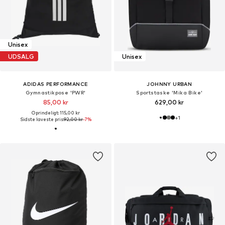
Unisex
UDSALG
Unisex
ADIDAS PERFORMANCE
JOHNNY URBAN
Gymnastikpose 'PWR'
Sportstaske 'Mika Bike'
85,00 kr
629,00 kr
Oprindeligt: 115,00 kr
+
1
Sidste laveste pris:
92,00 kr
-7%