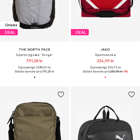
Unisex
DEAL
DEAL
THE NORTH FACE
JAKO
Sportsrygsæk 'Surge'
Sportstaske
791,28 kr
234,99 kr
Oprindeligt: 1.099,00 kr
Oprindeligt: 335,70 kr
Sidste laveste pris:
791,28 kr
Sidste laveste pris:
251,78 kr
-6%