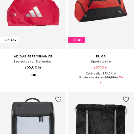
Unisex
DEAL
ADIDAS PERFORMANCE
PUMA
Sportstaske 'Defender'
Sportstaske
265,00 kr
261,13 kr
Oprindeligt: 373,04 kr
Sidste laveste pris:
279,78 kr
-6%