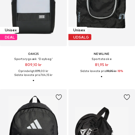
Unisex
Unisex
DEAL
UDSALG
OAK25
NEWLINE
Sportsrygsæk 'Daybag'
Sportstaske
809,10 kr
81,95 kr
Oprindeligt: 899,00 kr
Sidste laveste pris:
99,95 kr
-18%
Sidste laveste pris:
764,15 kr