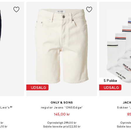
5 Pakke
UDSALG
UDSALG
ONLY & SONS
JACK
Levi's®'
regular Jeans 'ONSEdge'
Sokker 
145,00 kr
85
 kr
Oprindeligt: 299,00 kr
Oprindel
lser
Fås i mange størrelser
Tilgængelige
,10 kr
Sidste laveste pris:
122,50 kr
Sidste lave