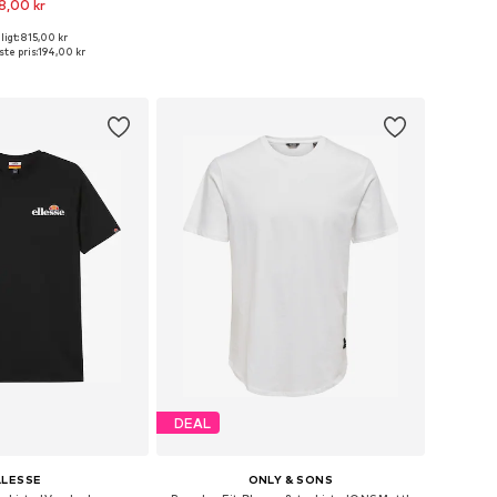
8,00 kr
igt: 815,00 kr
Tilgængelige størrelser: 29 x 32, 30 x 32, 31 x 32, 32 x 32, 32 x 34, 33 x 32
te pris:
194,00 kr
 indkøbskurv
DEAL
LLESSE
ONLY & SONS