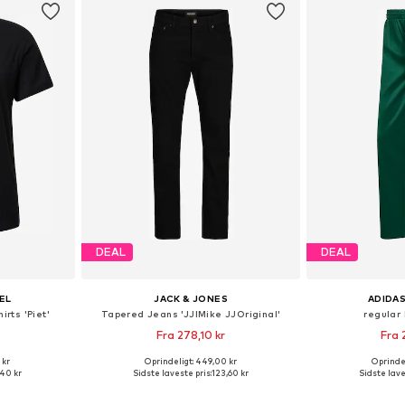
DEAL
DEAL
EL
JACK & JONES
ADIDAS
irts 'Piet'
Tapered Jeans 'JJIMike JJOriginal'
regular
Fra 278,10 kr
Fra 
+
1
 kr
Oprindeligt: 449,00 kr
Oprindel
 M, L, XL, XXL
Fås i mange størrelser
Fås i ma
,40 kr
Sidste laveste pris:
123,60 kr
Sidste lave
kurv
Føj til indkøbskurv
Føj til