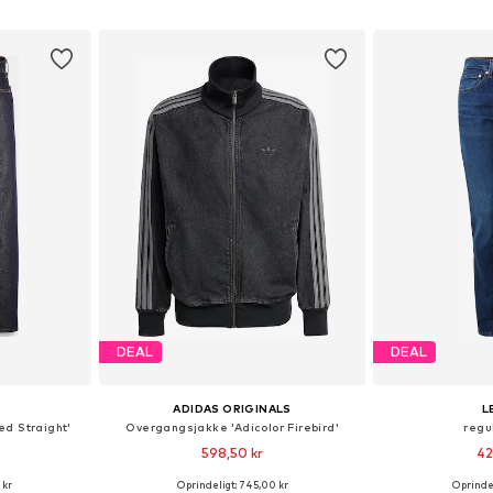
kurv
Føj til indkøbskurv
Føj til
DEAL
DEAL
ADIDAS ORIGINALS
L
ed Straight'
Overgangsjakke 'Adicolor Firebird'
regu
598,50 kr
42
 kr
Oprindeligt: 745,00 kr
Oprindel
lser
Tilgængelige størrelser: XS Normale størrelser, S Normale størrelser, M Normale størrelser, L Normale størrelser, XL Normale størrelser, XXL Normale størrelser
Fås i ma