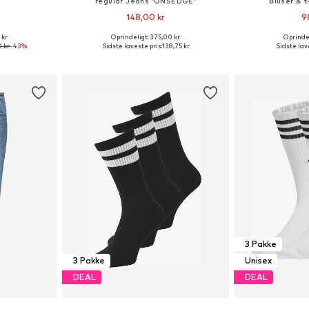
s
regular Jeans 'ONSEDGE'
Bluser & t
148,00 kr
9
 kr
Oprindeligt: 375,00 kr
Oprindel
lser
Fås i mange størrelser
Tilgængelige st
 kr
-43%
Sidste laveste pris:
138,75 kr
Sidste lave
kurv
Føj til indkøbskurv
Føj til
3 Pakke
3 Pakke
Unisex
DEAL
DEAL