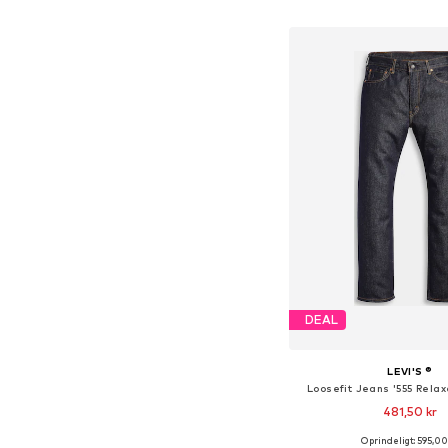
Føj til indkøbs
DEAL
LEVI'S ®
Loosefit Jeans '555 Relax
481,50 kr
+
3
Oprindeligt: 595,00
Fås i mange større