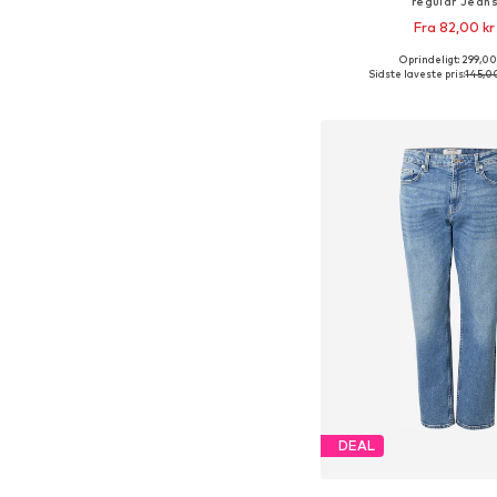
regular Jean
Fra 82,00 kr
Oprindeligt: 299,00
Fås i mange større
Sidste laveste pris:
145,00
Føj til indkøbs
DEAL