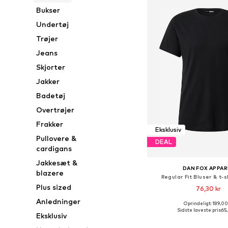
Bukser
Undertøj
Trøjer
Jeans
Skjorter
Jakker
Badetøj
Overtrøjer
Frakker
Eksklusiv
Pullovere &
DEAL
cardigans
Jakkesæt &
DAN FOX APPAR
blazere
Regular Fit Bluser & t-sh
Plus sized
76,30 kr
Anledninger
+
5
Oprindeligt: 189,00
Tilgængelige størrelser: S,
Sidste laveste pris:
65
Eksklusiv
Føj til indkøbs