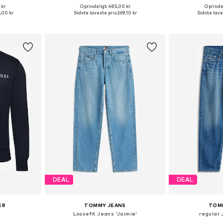
+
3
 kr
Oprindeligt: 485,00 kr
Oprindel
lser
Tilgængelige størrelser: XS, S, M, L, XL, XXL
Tilgængelige størr
,00 kr
Sidste laveste pris:
269,10 kr
Sidste lave
kurv
Føj til indkøbskurv
Føj til
DEAL
DEAL
ER
TOMMY JEANS
TOM
Loosefit Jeans 'Jaimie'
regular 