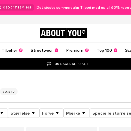
Det sidste sommersalg: Tilbud med op til 60% raba
02
D
21
T
52
M
14
S
ABOUT
YOU
Tilbehør
Streetwear
Premium
Top 100
Sc
30 DAGES RETURRET
40.547
Størrelse
Farve
Mærke
Specielle størrelse