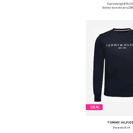
Oprindeligt: 815,00
Fås i mange større
Sidste laveste pris:
258
Føj til indkøbs
DEAL
TOMMY HILFIG
Sweatshirt