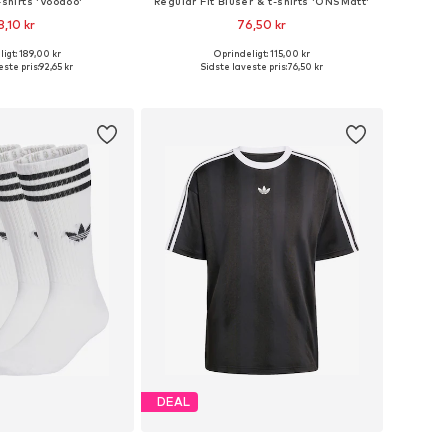
-shirts 'Voodoo'
Regular Fit Bluser & t-shirts 'ONSMatt'
8,10 kr
76,50 kr
+
1
+
1
igt: 189,00 kr
Oprindeligt: 115,00 kr
ørrelser: S, M, L, XL
Tilgængelige størrelser: S, M, L, XL, XXL
ste pris:
92,65 kr
Sidste laveste pris:
76,50 kr
 indkøbskurv
Føj til indkøbskurv
DEAL