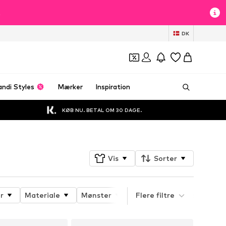
t
DK
andi Styles
Mærker
Inspiration
KØB NU. BETAL OM 30 DAGE.
Vis
Sorter
r
Materiale
Mønster
Produktets egenskaber
Flere filtre