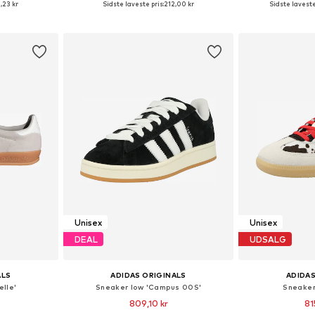
,23 kr
Sidste laveste pris:
212,00 kr
Sidste laveste
kurv
Føj til indkøbskurv
Føj til
Unisex
Unisex
DEAL
UDSALG
ALS
ADIDAS ORIGINALS
ADIDAS
elle'
Sneaker low 'Campus 00S'
Sneaker
809,10 kr
81