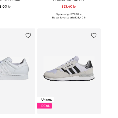
 'OG Airliner'
Sneaker low 'Gazelle'
5,00 kr
323,40 kr
+
3
Oprindeligt: 899,00 kr
tørrelser: One Size
Fås i mange størrelser
Sidste laveste pris:
323,40 kr
 indkøbskurv
Føj til indkøbskurv
Unisex
DEAL