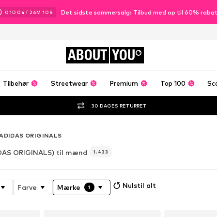
Det sidste sommersalg: Tilbud med op til 60% raba
01
D
04
T
26
M
09
S
ABOUT
YOU
Tilbehør
Streetwear
Premium
Top 100
Sc
30 DAGES RETURRET
ADIDAS ORIGINALS
DAS ORIGINALS) til mænd
1.433
Nulstil alt
Farve
Mærke
1