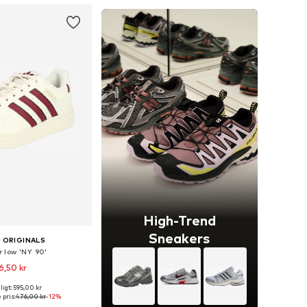
High-Trend
Sneakers
 ORIGINALS
 low 'NY 90'
6,50 kr
igt: 595,00 kr
nge størrelser
 pris:
476,00 kr
-12%