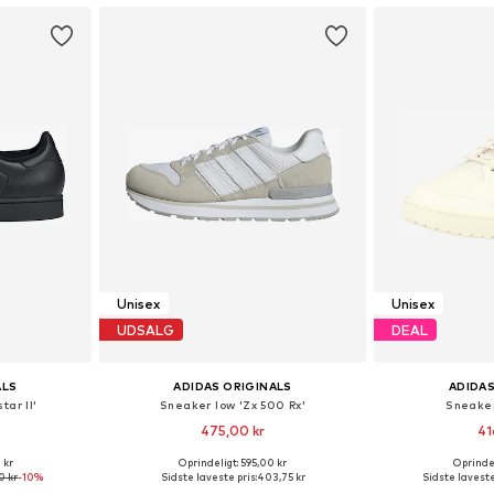
Unisex
Unisex
UDSALG
DEAL
ALS
ADIDAS ORIGINALS
ADIDAS
tar II'
Sneaker low 'Zx 500 Rx'
Sneaker
475,00 kr
41
 kr
Oprindeligt: 595,00 kr
Oprindel
lser
Fås i mange størrelser
Fås i ma
0 kr
-10%
Sidste laveste pris:
403,75 kr
Sidste laveste