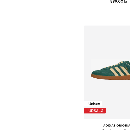
899,00 kr
Fås i mange større
Føj til indkøbs
Unisex
UDSALG
ADIDAS ORIGIN