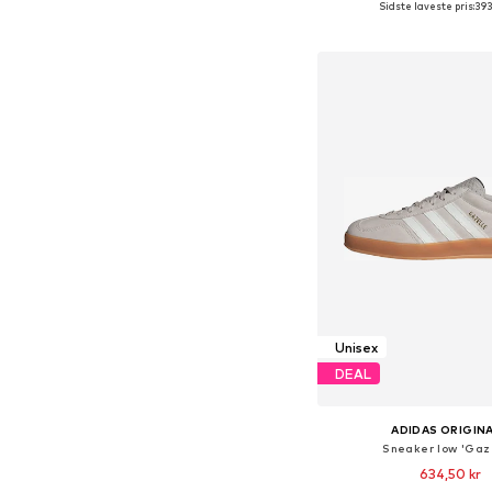
Sidste laveste pris:
393
Føj til indkøbs
Unisex
DEAL
ADIDAS ORIGIN
Sneaker low 'Gaz
634,50 kr