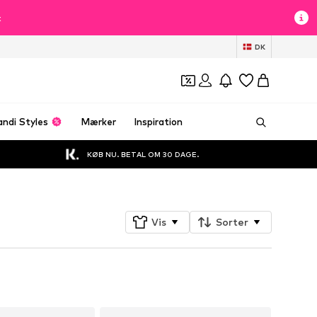
t
DK
andi Styles
Mærker
Inspiration
KØB NU. BETAL OM 30 DAGE.
Vis
Sorter