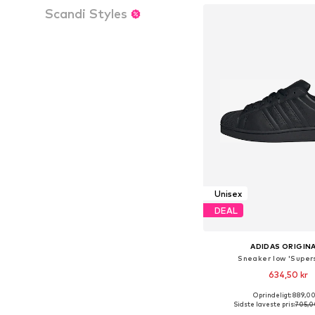
Scandi Styles
Unisex
DEAL
ADIDAS ORIGIN
Sneaker low 'Supers
634,50 kr
+
3
Oprindeligt: 889,00
Fås i mange større
Sidste laveste pris:
705,0