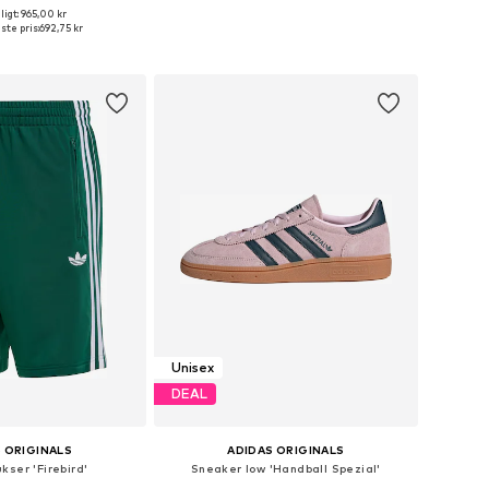
igt: 965,00 kr
nge størrelser
Tilgængelige størrelser: 30 x regular, 32 x regular, 33 x regular, 34 x regular, 35 x regular, 36 x regular
ste pris:
692,75 kr
 indkøbskurv
Føj til indkøbskurv
Unisex
DEAL
 ORIGINALS
ADIDAS ORIGINALS
kser 'Firebird'
Sneaker low 'Handball Spezial'