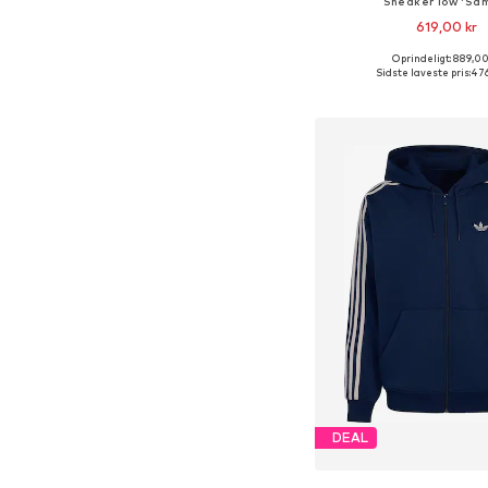
Sneaker low 'Sa
619,00 kr
Oprindeligt: 889,00
Fås i mange større
Sidste laveste pris:
476
Føj til indkøbs
DEAL