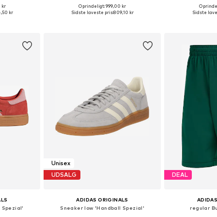
+
6
 kr
Oprindeligt: 999,00 kr
Oprindel
lser
Fås i mange størrelser
Fås i ma
,50 kr
Sidste laveste pris:
809,10 kr
Sidste lave
kurv
Føj til indkøbskurv
Føj til
Unisex
UDSALG
DEAL
ALS
ADIDAS ORIGINALS
ADIDAS
 Spezial'
Sneaker low 'Handball Spezial'
regular Bu