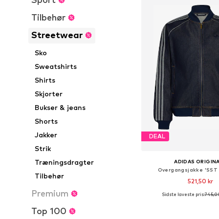
Tilbehør
Streetwear
Sko
Sweatshirts
Shirts
Skjorter
Bukser & jeans
Shorts
Jakker
DEAL
Strik
Træningsdragter
ADIDAS ORIGIN
Overgangsjakke 'SST 
Tilbehør
521,50 kr
Premium
Sidste laveste pris:
745,0
Top 100
Føj til indkøbs