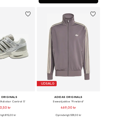
 indkøbskurv
UDSALG
 ORIGINALS
ADIDAS ORIGINALS
Adistar Control 5'
Sweatjakke 'Firebird'
0,50 kr
469,00 kr
+
10
igt: 815,00 kr
Oprindeligt: 559,00 kr
nge størrelser
Tilgængelige størrelser: XS Normale størrelser, S Normale størrelser, M Normale størrelser, L Normale størrelser, XL Normale størrelser, XXL Normale størrelser