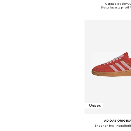
+
1
Oprindeligt: 889,00
Fås i mange større
Sidste laveste pris:
634
Føj til indkøbs
Unisex
ADIDAS ORIGIN
Sneaker low 'Handball