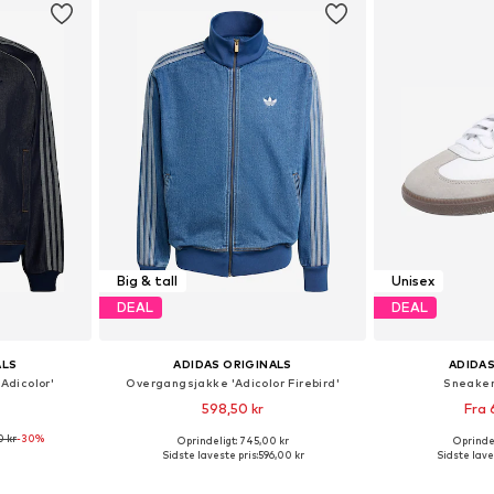
Big & tall
Unisex
DEAL
DEAL
ALS
ADIDAS ORIGINALS
ADIDAS
Adicolor'
Overgangsjakke 'Adicolor Firebird'
Sneaker
598,50 kr
Fra 
0 kr
-30%
Oprindeligt: 745,00 kr
Oprindel
Tilgængelige størrelser: XS Normale størrelser, S Normale størrelser, M Normale størrelser, L Normale størrelser, XL Normale størrelser
Tilgængelige størrelser: S Normale størrelser, M Normale størrelser, L Normale størrelser, XL Normale størrelser, XXL Normale størrelser
Fås i ma
Sidste laveste pris:
596,00 kr
Sidste lave
kurv
Føj til indkøbskurv
Føj til