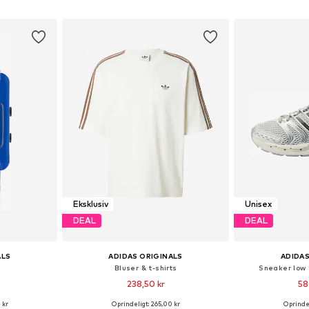
kurv
Føj til indkøbskurv
Føj til
Eksklusiv
Unisex
DEAL
DEAL
ALS
ADIDAS ORIGINALS
ADIDAS
Bluser & t-shirts
Sneaker low '
238,50 kr
58
 kr
Oprindeligt: 265,00 kr
Oprindel
: One Size
Tilgængelige størrelser: XS, S, M, L, XL, XXL
Fås i ma