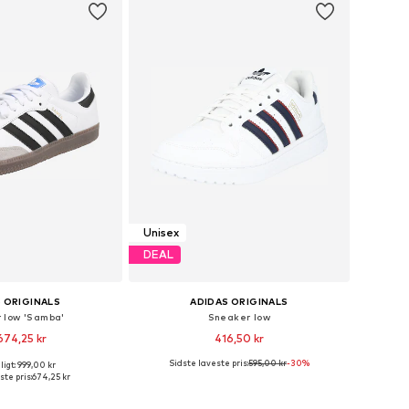
Unisex
DEAL
 ORIGINALS
ADIDAS ORIGINALS
 low 'Samba'
Sneaker low
674,25 kr
416,50 kr
Sidste laveste pris:
595,00 kr
-30%
igt: 999,00 kr
nge størrelser
Fås i mange størrelser
ste pris:
674,25 kr
 indkøbskurv
Føj til indkøbskurv