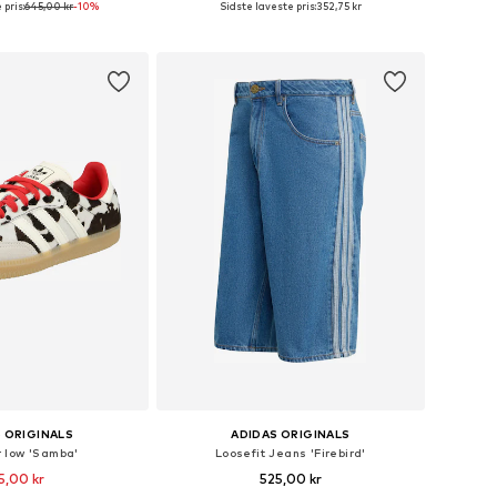
 pris:
645,00 kr
-10%
Sidste laveste pris:
352,75 kr
 indkøbskurv
Føj til indkøbskurv
 ORIGINALS
ADIDAS ORIGINALS
 low 'Samba'
Loosefit Jeans 'Firebird'
5,00 kr
525,00 kr