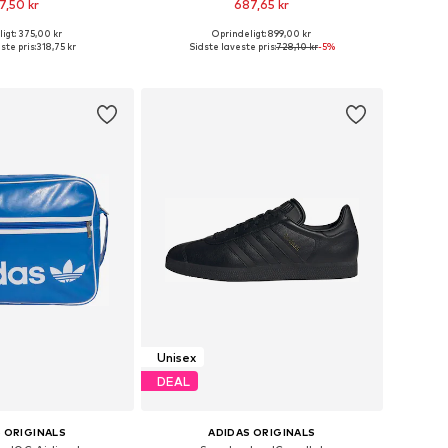
7,50 kr
687,65 kr
igt: 375,00 kr
Oprindeligt: 899,00 kr
nge størrelser
Fås i mange størrelser
ste pris:
318,75 kr
Sidste laveste pris:
728,10 kr
-5%
 indkøbskurv
Føj til indkøbskurv
Unisex
DEAL
 ORIGINALS
ADIDAS ORIGINALS