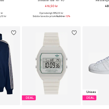
mba'
Sneaker low 'NY 90'
Messenger
416,50 kr
48
 kr
Oprindeligt: 595,00 kr
lser
Fås i mange størrelser
Tilgængelige s
,10 kr
Sidste laveste pris:
476,00 kr
-12%
kurv
Føj til indkøbskurv
Føj til
Unisex
DEAL
DEAL