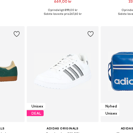
669,00 kr
33
Oprindeligt: 899,00 kr
Oprindel
lser
Fås i mange størrelser
Fås i ma
Sidste laveste pris:
267,60 kr
Sidste lave
kurv
Føj til indkøbskurv
Føj til
Unisex
Nyhed
DEAL
Unisex
ALS
ADIDAS ORIGINALS
ADIDAS