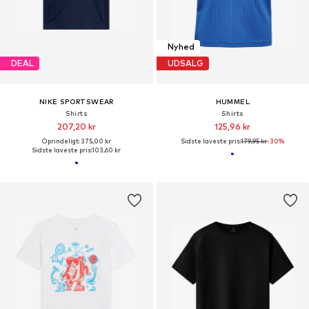
Nyhed
DEAL
UDSALG
NIKE SPORTSWEAR
HUMMEL
Shirts
Shirts
207,20 kr
125,96 kr
Oprindeligt: 375,00 kr
Sidste laveste pris:
179,95 kr
-30%
Sidste laveste pris:
103,60 kr