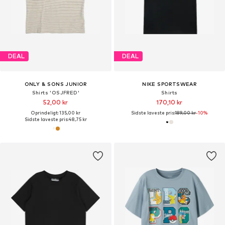
DEAL
DEAL
ONLY & SONS JUNIOR
NIKE SPORTSWEAR
Shirts 'OSJFRED'
Shirts
52,00 kr
170,10 kr
Oprindeligt: 135,00 kr
Sidste laveste pris:
189,00 kr
-10%
Sidste laveste pris:
48,75 kr