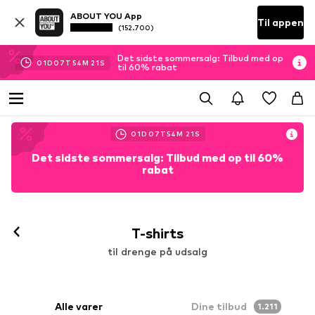
ABOUT YOU App
Til appen
(152.700)
Det sidste sommersalg: Tilbud med op
01
D
07
T
54
M
19
S
til 60% rabat
01
D
07
T
54
M
19
S
Det sidste sommersalg: Tilbud med op til 60%
rabat
T-shirts
til drenge på udsalg
Alle varer
Dine tilbud
1.211