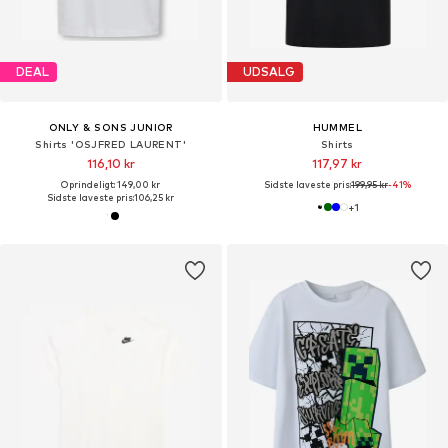
DEAL
UDSALG
ONLY & SONS JUNIOR
HUMMEL
Shirts 'OSJFRED LAURENT'
Shirts
116,10 kr
117,97 kr
Oprindeligt: 149,00 kr
Sidste laveste pris:
199,95 kr
-41%
Sidste laveste pris:
106,25 kr
+
1