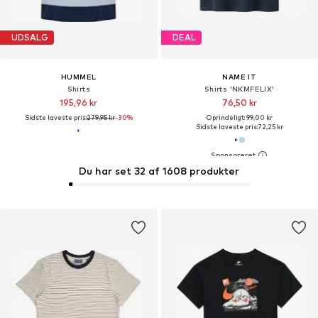
UDSALG
DEAL
HUMMEL
NAME IT
Shirts
Shirts 'NKMFELIX'
195,96 kr
76,50 kr
Sidste laveste pris:
279,95 kr
-30%
Oprindeligt: 99,00 kr
Sidste laveste pris:
72,25 kr
Du har set 32 af 1608 produkter