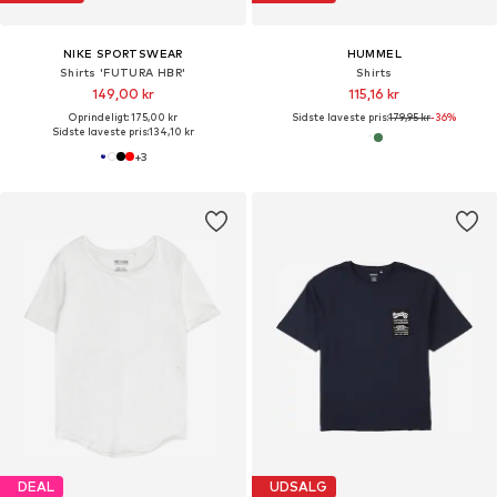
NIKE SPORTSWEAR
HUMMEL
Shirts 'FUTURA HBR'
Shirts
149,00 kr
115,16 kr
Oprindeligt: 175,00 kr
Sidste laveste pris:
179,95 kr
-36%
Sidste laveste pris:
134,10 kr
+
3
DEAL
UDSALG