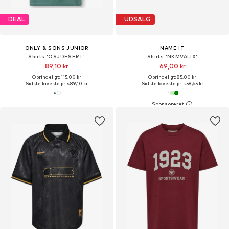
DEAL
UDSALG
ONLY & SONS JUNIOR
NAME IT
Shirts 'OSJDESERT'
Shirts 'NKMVALIX'
89,10 kr
69,00 kr
Oprindeligt: 115,00 kr
Oprindeligt: 85,00 kr
Sidste laveste pris:
89,10 kr
Sidste laveste pris:
58,65 kr