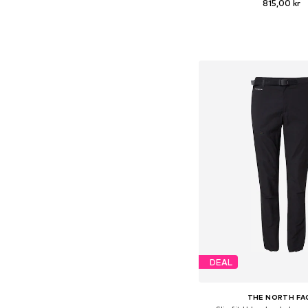
815,00 kr
Føj til indkøbs
DEAL
THE NORTH FA