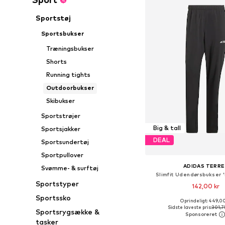
Sportstøj
Sportsbukser
Træningsbukser
Shorts
Running tights
Outdoorbukser
Skibukser
Sportstrøjer
Big & tall
Sportsjakker
DEAL
Sportsundertøj
Sportpullover
ADIDAS TERRE
Svømme- & surftøj
Slimfit Udendørsbukser '
Sportstyper
142,00 kr
Sportssko
Oprindeligt: 449,00
Sidste laveste pris:
301,7
Sportsrygsække &
Føj til indkøbs
tasker