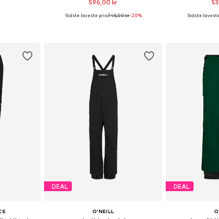
596,00 kr
53
Sidste laveste pris:
745,00 kr
-20%
Sidste laveste
Tilgængelige størrelser: S x regular, M x regular, L x regular, XL x regular
Tilgængelige størrelser: S, M, L, XL
Fås i ma
kurv
Føj til indkøbskurv
Føj til
DEAL
DEAL
CE
O'NEILL
O