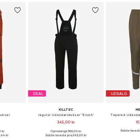
DEAL
UDSALG
KILLTEC
N
bukser
regular Udendørsbukser 'Enosh'
Tapered Udendø
345,00 kr
15
Sidste laveste
0 kr
Oprindeligt: 965,00 kr
 M, L, XL, XXL
Tilgængelige størrelser: M, L
Tilgængelige størr
,44 kr
Sidste laveste pris:
345,00 kr