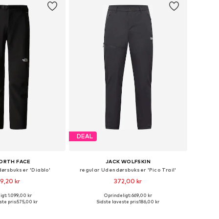
DEAL
ORTH FACE
JACK WOLFSKIN
ørsbukser 'Diablo'
regular Udendørsbukser 'Pico Trail'
9,20 kr
372,00 kr
gt: 1.099,00 kr
Oprindeligt: 669,00 kr
nge størrelser
Tilgængelige størrelser: L-XL x regular
te pris:
575,00 kr
Sidste laveste pris:
186,00 kr
 indkøbskurv
Føj til indkøbskurv