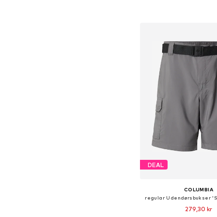
Føj til indkøbs
DEAL
COLUMBIA
regular Udendørsbukser 'S
279,30 kr