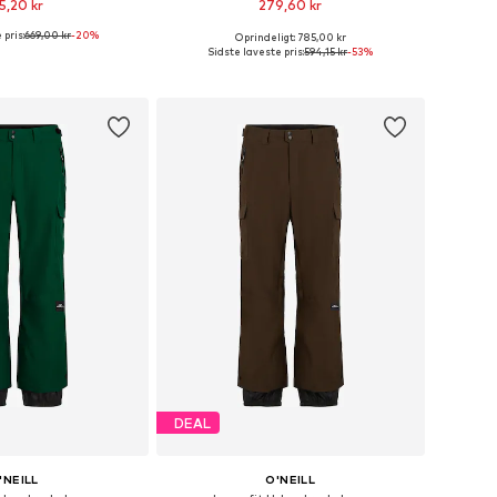
5,20 kr
279,60 kr
 pris:
669,00 kr
-20%
Oprindeligt: 785,00 kr
nge størrelser
Tilgængelige størrelser: XS x regular, S x regular
Sidste laveste pris:
594,15 kr
-53%
 indkøbskurv
Føj til indkøbskurv
DEAL
'NEILL
O'NEILL