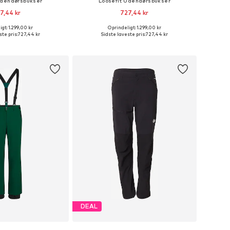
Udendørsbukser
Loosefit Udendørsbukser
7,44 kr
727,44 kr
gt: 1.299,00 kr
Oprindeligt: 1.299,00 kr
elser: S, M, L, XL, XXL
Tilgængelige størrelser: S, M, L, XL, XXL
te pris:
727,44 kr
Sidste laveste pris:
727,44 kr
 indkøbskurv
Føj til indkøbskurv
DEAL