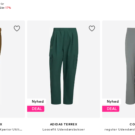
 kr
 S x short
Tilgængelige størrelser: XXXL x regular, 4XL x regular, 5XL x regular, 6XL x regular, 7XL x regular
5 kr
-17%
kurv
Føj til indkøbskurv
Føj til
Nyhed
Nyhed
DEAL
DEAL
X
ADIDAS TERREX
CO
Tapered Udendørsbukser 'Xperior Utilitas'
Loosefit Udendørsbukser