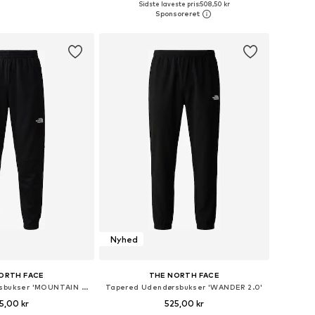
Sidste laveste pris:
508,50 kr
 indkøbskurv
Føj til indkøbskurv
Nyhed
ORTH FACE
THE NORTH FACE
Tapered Udendørsbukser 'MOUNTAIN ATHLETICS 2.0'
Tapered Udendørsbukser 'WANDER 2.0'
5,00 kr
525,00 kr