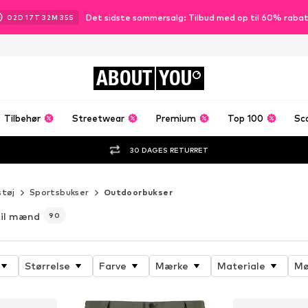
Det sidste sommersalg: Tilbud med op til 60% raba
02
D
17
T
32
M
34
S
ABOUT
YOU
Tilbehør
Streetwear
Premium
Top 100
Sc
30 DAGES RETURRET
støj
Sportsbukser
Outdoorbukser
til mænd
90
Størrelse
Farve
Mærke
Materiale
Mø