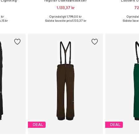
'Lighthing'
regular Udendørsbukser
Loosefit 
1.133,37 kr
72
 kr
Oprindeligt: 1.799,00 kr
Oprindeli
Tilgængelige størrelser: XS x regular, XS x regular, S x regular
Tilgængelige størrelser: S, M, L, XL
Tilgængelige størr
,15 kr
Sidste laveste pris:
1.133,37 kr
Sidste laves
kurv
Føj til indkøbskurv
Føj til
DEAL
DEAL