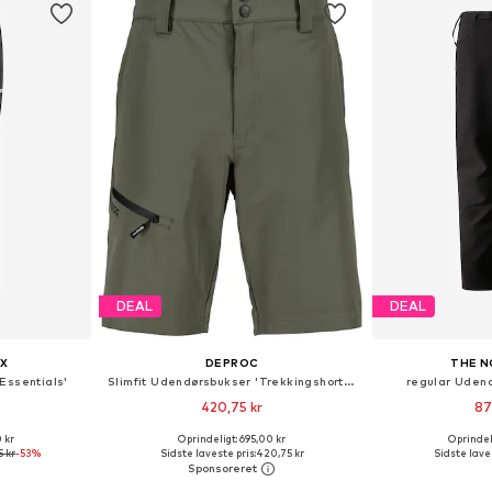
DEAL
DEAL
X
DEPROC
THE N
Essentials'
Slimfit Udendørsbukser 'Trekkingshorts Kentville MEN Bermuda Outdoorhose Funktionshose Shorts'
regular Udend
420,75 kr
87
 kr
Oprindeligt: 695,00 kr
Oprindeli
Tilgængelige størrelser: S x regular, M x regular, L x regular, XL x regular
Fås i mange størrelser
Fås i ma
5 kr
-53%
Sidste laveste pris:
420,75 kr
Sidste laves
kurv
Føj til indkøbskurv
Føj til