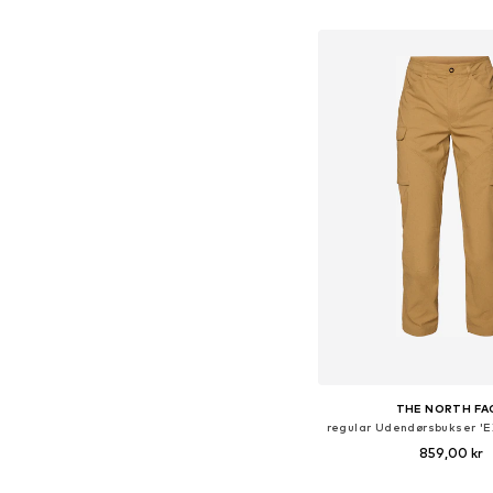
Føj til indkøbs
THE NORTH FA
859,00 kr
Fås i mange større