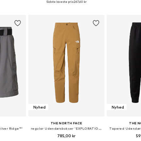
Sidste laveste pris:
267,60 kr
kurv
Føj til indkøbskurv
Føj til
Nyhed
Nyhed
THE NORTH FACE
THE N
ilver Ridge™'
regular Udendørsbukser 'EXPLORATION'
785,00 kr
59