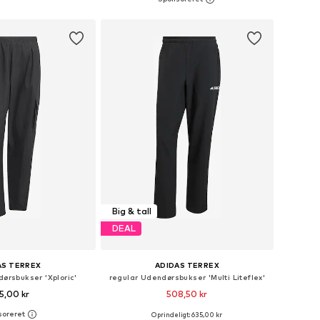
 indkøbskurv
Føj til indkøbskurv
Big & tall
DEAL
AS TERREX
ADIDAS TERREX
ørsbukser 'Xploric'
regular Udendørsbukser 'Multi Liteflex'
5,00 kr
508,50 kr
Oprindeligt: 635,00 kr
Tilgængelige størrelser: XS x regular, S x regular, M x regular, L x regular, XL x regular
Tilgængelige størrelser: S x regular, M x regular, L x regular, XL x regular