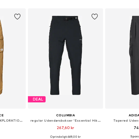
kurv
Føj til indkøbskurv
Føj til
DEAL
CE
COLUMBIA
ADID
regular Udendørsbukser 'EXPLORATION'
regular Udendørsbukser 'Essential Hike'
Tapered Udend
267,60 kr
74
Oprindeligt: 669,00 kr
lser
Tilgængelige størrelser: XS x regular