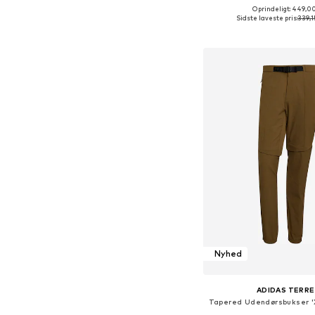
Oprindeligt: 449,00
Tilgængelige størrelser:
Sidste laveste pris:
339,1
Føj til indkøbs
Nyhed
ADIDAS TERRE