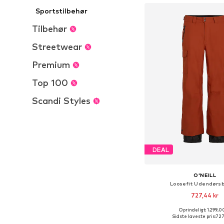
Sportstilbehør
Tilbehør
Streetwear
Premium
Top 100
Scandi Styles
DEAL
O'NEILL
Loosefit Udendørs
727,44 kr
Oprindeligt: 1.299,0
Tilgængelige størrelser: S,
Sidste laveste pris:
727