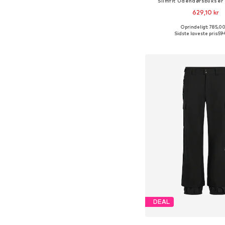
Slimfit Udendørsbukser 
629,10 kr
Oprindeligt: 785,00
Sidste laveste pris:
594
Føj til indkøbs
DEAL