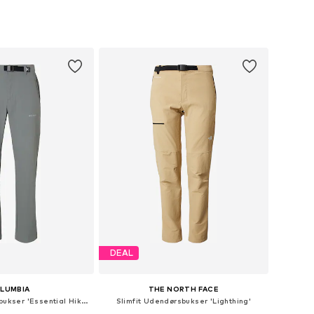
Tilgængelige størrelser: XS, S, M, L, XL, XXL
Tilgængelige størrelser: S, M, L, XL, XXL
 indkøbskurv
Føj til indkøbskurv
DEAL
LUMBIA
THE NORTH FACE
regular Udendørsbukser 'Essential Hike™ 365'
Slimfit Udendørsbukser 'Lighthing'