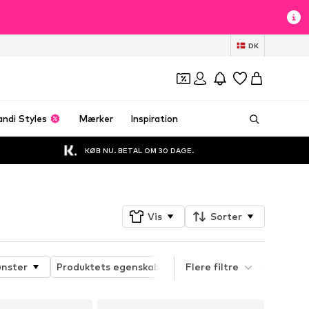
t
DK
andi Styles
Mærker
Inspiration
KØB NU. BETAL OM 30 DAGE.
Vis
Sorter
nster
Produktets egenskaber
Flere filtre
Sportstype
Funk