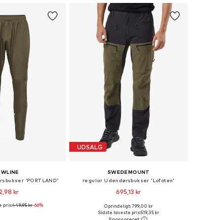
UDSALG
EWLINE
SWEDEMOUNT
rsbukser 'PORTLAND'
regular Udendørsbukser 'Lofoten'
2,98 kr
695,13 kr
 pris:
449,95 kr
-66%
+
1
Oprindeligt: 799,00 kr
elser: S, M, L, XL, XXL
Tilgængelige størrelser: S, M, L, XL, XXL, XXXL
Sidste laveste pris:
519,35 kr