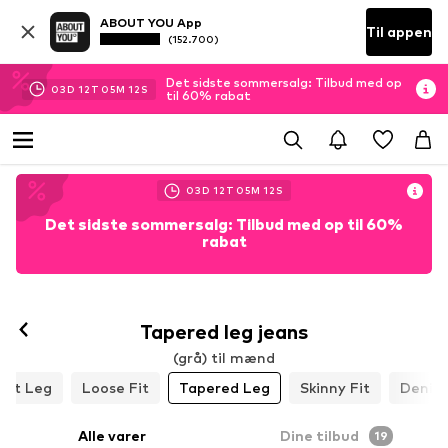
ABOUT YOU App
Til appen
(152.700)
Det sidste sommersalg: Tilbud med op
03
D
12
T
05
M
10
S
til 60% rabat
03
D
12
T
05
M
10
S
Det sidste sommersalg: Tilbud med op til 60%
rabat
Tapered leg jeans
(grå) til mænd
ght Leg
Loose Fit
Tapered Leg
Skinny Fit
Denim
Alle varer
Dine tilbud
19