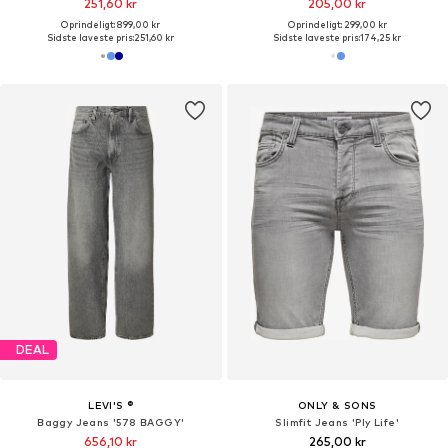
251,60 kr
205,00 kr
Oprindeligt: 899,00 kr
Oprindeligt: 299,00 kr
Sidste laveste pris:
251,60 kr
Sidste laveste pris:
174,25 kr
DEAL
LEVI'S ®
ONLY & SONS
Baggy Jeans '578 BAGGY'
Slimfit Jeans 'Ply Life'
656,10 kr
265,00 kr