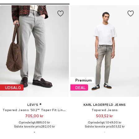
Premium
UDSALG
DEAL
LEVI'S ®
KARL LAGERFELD JEANS
Tapered Jeans '502™ Taper Fit Linen+ Denim Men's Jeans'
Tapered Jeans
705,00 kr
503,52 kr
Oprindeligt: 889,00 kr
Oprindeligt: 1.049,00 kr
Sidste laveste pris:
282,00 kr
Sidste laveste pris:
503,52 kr