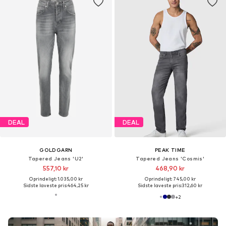
DEAL
DEAL
GOLDGARN
PEAK TIME
Tapered Jeans 'U2'
Tapered Jeans 'Cosmis'
557,10 kr
468,90 kr
Oprindeligt: 1.035,00 kr
Oprindeligt: 745,00 kr
Sidste laveste pris:
464,25 kr
Sidste laveste pris:
312,60 kr
+
2