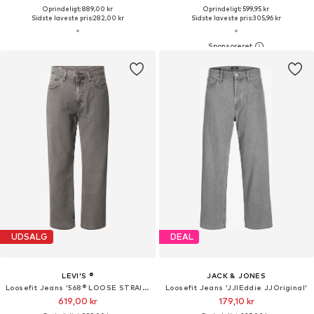
Oprindeligt: 889,00 kr
Oprindeligt: 599,95 kr
Sidste laveste pris:
282,00 kr
Sidste laveste pris:
305,96 kr
UDSALG
DEAL
LEVI'S ®
JACK & JONES
Loosefit Jeans '568® LOOSE STRAIGHT'
Loosefit Jeans 'JJIEddie JJOriginal'
619,00 kr
179,10 kr