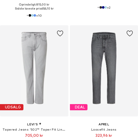
Oprindeligt: 815,00 kr
+
2
Sidste laveste pris:
656,10 kr
+
10
UDSALG
DEAL
LEVI'S ®
APREL
Tapered Jeans '502™ Taper Fit Linen+ Denim Men's Jeans'
Loosefit Jeans
705,00 kr
323,96 kr