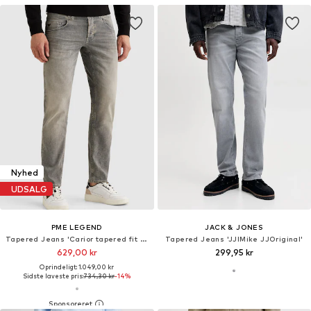
Nyhed
UDSALG
PME LEGEND
JACK & JONES
Tapered Jeans 'Carior tapered fit jeans'
Tapered Jeans 'JJIMike JJOriginal'
629,00 kr
299,95 kr
Oprindeligt: 1.049,00 kr
Sidste laveste pris:
734,30 kr
-14%