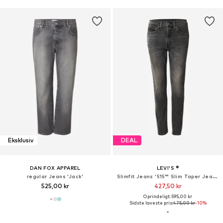
Eksklusiv
DEAL
DAN FOX APPAREL
LEVI'S ®
regular Jeans 'Jack'
Slimfit Jeans '515™ Slim Taper Jeans'
525,00 kr
427,50 kr
Oprindeligt: 595,00 kr
Sidste laveste pris:
475,00 kr
-10%