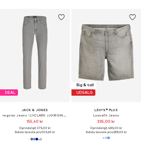
Big & tall
DEAL
UDSALG
JACK & JONES
LEVI'S® PLUS
regular Jeans 'JJICLARK JJORIGINAL'
Loosefit Jeans
155,40 kr
335,00 kr
Oprindeligt: 375,00 kr
Oprindeligt: 485,00 kr
Sidste laveste pris:
103,60 kr
Sidste laveste pris:
289,00 kr
+
3