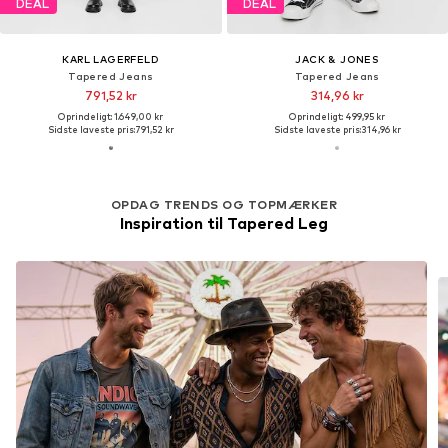
DEAL
DEAL
KARL LAGERFELD
JACK & JONES
Tapered Jeans
Tapered Jeans
791,52 kr
314,96 kr
Oprindeligt: 1.649,00 kr
Oprindeligt: 499,95 kr
Sidste laveste pris:
791,52 kr
Sidste laveste pris:
314,96 kr
OPDAG TRENDS OG TOPMÆRKER
Inspiration til Tapered Leg