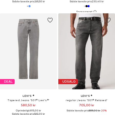
Sidste laveste pris:
265,50 kr
Sidste laveste pris:
230,40 kr
DEAL
UDSALG
LEVI'S ®
LEVI'S ®
Tapered Jeans '501® Levi's®'
regular Jeans '501® Relaxed'
580,50 kr
705,00 kr
Oprindeligt: 815,00 kr
Sidste laveste pris:
889,00 kr
-20%
Sidste laveste pris:
565,00 kr