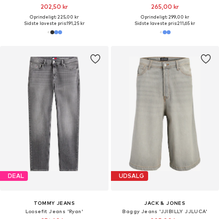
202,50 kr
265,00 kr
Oprindeligt: 225,00 kr
Oprindeligt: 299,00 kr
Sidste laveste pris:
191,25 kr
Sidste laveste pris:
211,65 kr
DEAL
UDSALG
TOMMY JEANS
JACK & JONES
Loosefit Jeans 'Ryan'
Baggy Jeans 'JJIBILLY JJLUCA'