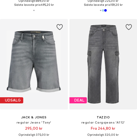
Oprindeligt: 889,00 kr
Oprindeligt: 225,00 kr
Sidste laveste pris:
495,20 kr
Sidste laveste pris:
159,20 kr
UDSALG
DEAL
JACK & JONES
TAZZIO
regular Jeans 'Tony'
regular Cargojeans 'A112'
295,00 kr
Fra 244,80 kr
Oprindeligt: 375,00 kr
Oprindeligt: 320,00 kr