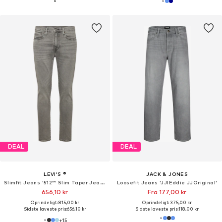
DEAL
DEAL
LEVI'S ®
JACK & JONES
Slimfit Jeans '512™ Slim Taper Jeans'
Loosefit Jeans 'JJIEddie JJOriginal'
656,10 kr
Fra 177,00 kr
Oprindeligt: 815,00 kr
Oprindeligt: 375,00 kr
Sidste laveste pris:
656,10 kr
Sidste laveste pris:
118,00 kr
+
15