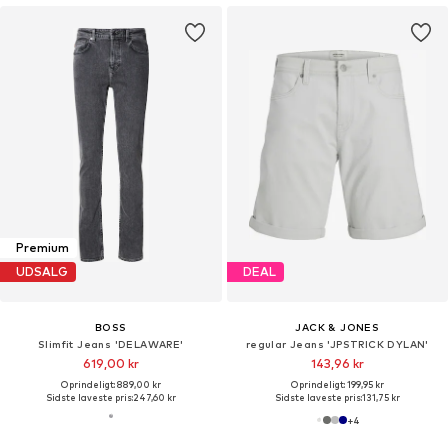
Premium
UDSALG
DEAL
BOSS
JACK & JONES
Slimfit Jeans 'DELAWARE'
regular Jeans 'JPSTRICK DYLAN'
619,00 kr
143,96 kr
Oprindeligt: 889,00 kr
Oprindeligt: 199,95 kr
Sidste laveste pris:
247,60 kr
Sidste laveste pris:
131,75 kr
+
4