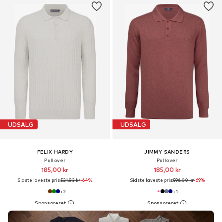
UDSALG
UDSALG
FELIX HARDY
JIMMY SANDERS
Pullover
Pullover
185,00 kr
185,00 kr
Sidste laveste pris:
521,83 kr
-64%
Sidste laveste pris:
596,00 kr
-69%
+
2
+
1