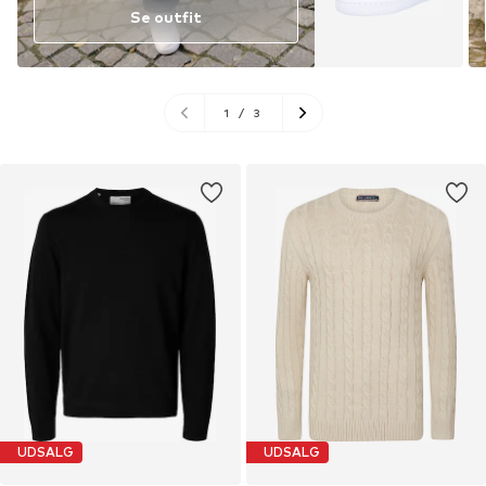
Se outfit
1
/
3
UDSALG
UDSALG