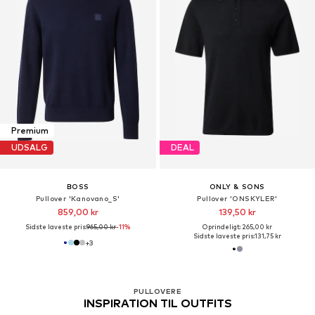
Premium
UDSALG
DEAL
BOSS
ONLY & SONS
Pullover 'Kanovano_S'
Pullover 'ONSKYLER'
859,00 kr
139,50 kr
Sidste laveste pris:
965,00 kr
-11%
Oprindeligt: 265,00 kr
Sidste laveste pris:
131,75 kr
+
3
Du har set 32 af 6095 produkter
PULLOVERE
INSPIRATION TIL OUTFITS