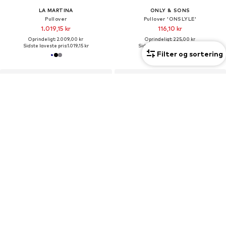
LA MARTINA
ONLY & SONS
Pullover
Pullover 'ONSLYLE'
1.019,15 kr
116,10 kr
Oprindeligt: 2.009,00 kr
Oprindeligt: 225,00 kr
Sidste laveste pris:
1.019,15 kr
Sidste laveste pris:
109,65 kr
Filter og sortering
UDSALG
UDSALG