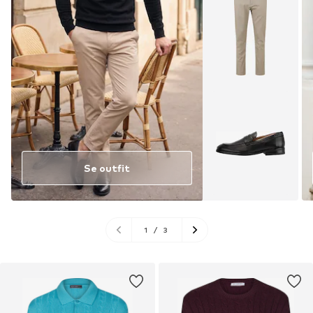
Se outfit
1
/
3