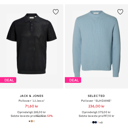
DEAL
DEAL
JACK & JONES
SELECTED
Pullover 'JJJess'
Pullover 'SLHDANE'
71,60 kr
236,00 kr
Oprindeligt: 265,00 kr
Oprindeligt: 375,00 kr
Sidste laveste pris:
152,15 kr
-53%
Sidste laveste pris:
197,10 kr
+
6