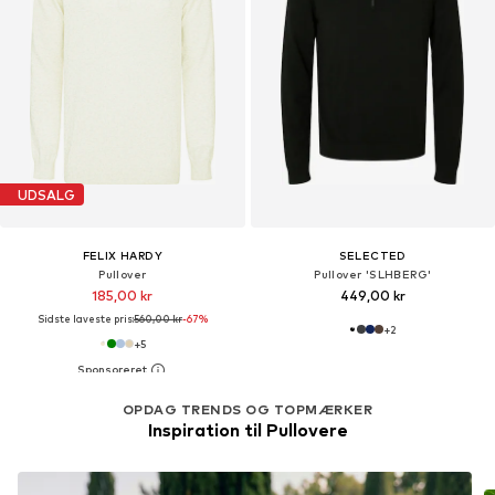
UDSALG
FELIX HARDY
SELECTED
Pullover
Pullover 'SLHBERG'
185,00 kr
449,00 kr
Sidste laveste pris:
560,00 kr
-67%
+
2
+
5
OPDAG TRENDS OG TOPMÆRKER
Inspiration til Pullovere