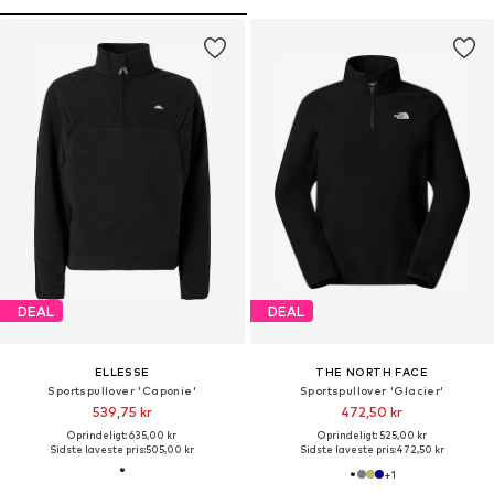
DEAL
DEAL
ELLESSE
THE NORTH FACE
Sportspullover 'Caponie'
Sportspullover 'Glacier'
539,75 kr
472,50 kr
Oprindeligt: 635,00 kr
Oprindeligt: 525,00 kr
Sidste laveste pris:
505,00 kr
Sidste laveste pris:
472,50 kr
+
1