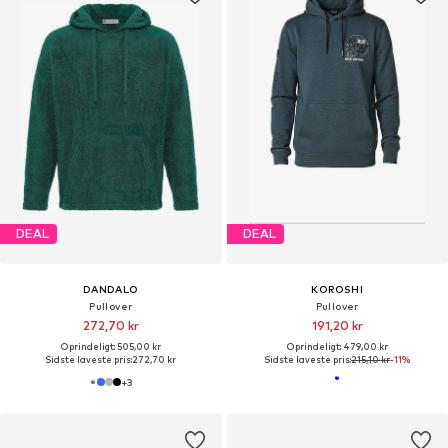
DEAL
DEAL
DANDALO
KOROSHI
Pullover
Pullover
272,70 kr
191,20 kr
Oprindeligt: 505,00 kr
Oprindeligt: 479,00 kr
Sidste laveste pris:
272,70 kr
Sidste laveste pris:
215,10 kr
-11%
+
3