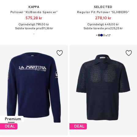
KAPPA
SELECTED
Pullover 'KUBanda Spencer'
Regular Fit Pullover 'SLHBERG'
575,28 kr
278,10 kr
Oprindeligt: 799,00 kr
Oprindeligt: 449,00 kr
Sidste laveste pris:
511,36 kr
Sidste laveste pris:
225,25 kr
+
17
Premium
DEAL
DEAL