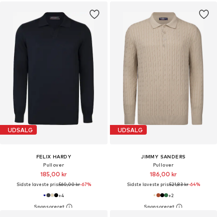
UDSALG
UDSALG
FELIX HARDY
JIMMY SANDERS
Pullover
Pullover
185,00 kr
186,00 kr
Sidste laveste pris:
560,00 kr
-67%
Sidste laveste pris:
521,83 kr
-64%
+
4
+
2