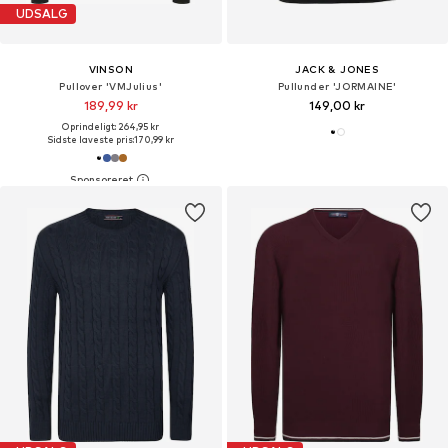
UDSALG
VINSON
JACK & JONES
Pullover 'VMJulius'
Pullunder 'JORMAINE'
189,99 kr
149,00 kr
Oprindeligt: 264,95 kr
Sidste laveste pris:
170,99 kr