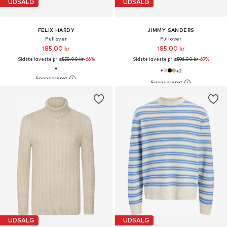
UDSALG
UDSALG
FELIX HARDY
JIMMY SANDERS
Pullover
Pullover
185,00 kr
185,00 kr
Sidste laveste pris:
558,00 kr
-66%
Sidste laveste pris:
596,00 kr
-69%
+
2
UDSALG
UDSALG