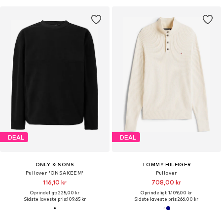
DEAL
DEAL
ONLY & SONS
TOMMY HILFIGER
Pullover 'ONSAKEEM'
Pullover
116,10 kr
708,00 kr
Oprindeligt: 225,00 kr
Oprindeligt: 1.109,00 kr
Sidste laveste pris:
109,65 kr
Sidste laveste pris:
266,00 kr