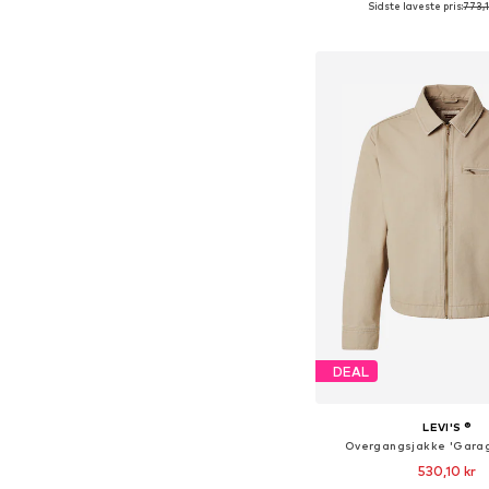
Sidste laveste pris:
773,1
Føj til indkøbs
DEAL
LEVI'S ®
Overgangsjakke 'Garag
530,10 kr