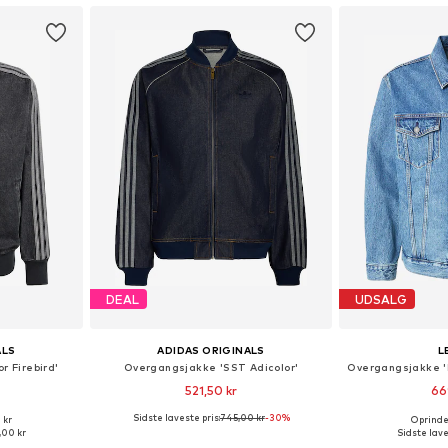
DEAL
UDSALG
ALS
ADIDAS ORIGINALS
L
r Firebird'
Overgangsjakke 'SST Adicolor'
521,50 kr
66
Sidste laveste pris:
745,00 kr
-30%
 kr
Oprindel
Tilgængelige størrelser: XS Normale størrelser, S Normale størrelser, M Normale størrelser, L Normale størrelser, XL Normale størrelser, XXL Normale størrelser
Tilgængelige størrelser: XS Normale størrelser, S Normale størrelser, M Normale størrelser, L Normale størrelser, XL Normale størrelser
Tilgængelige st
,00 kr
Sidste lave