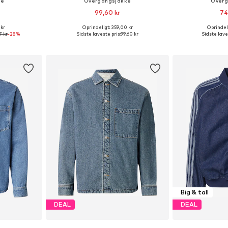
ke
Overgangsjakke
Overg
99,60 kr
74
 kr
Oprindeligt: 359,00 kr
Oprindeli
, L, XL, XXL
Tilgængelige størrelser: XS, S, M, L
7 kr
-28%
Sidste laveste pris:
99,60 kr
Sidste lave
kurv
Føj til indkøbskurv
Føj til
Big & tall
DEAL
DEAL