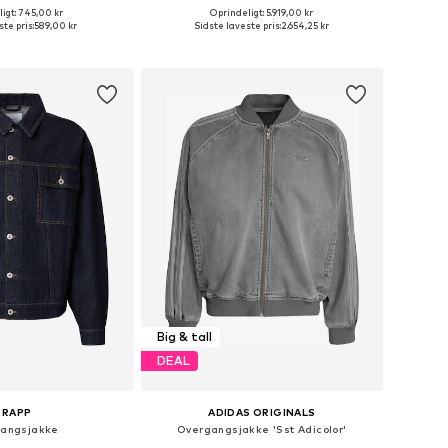
igt: 745,00 kr
Oprindeligt: 5.919,00 kr
Tilgængelige størrelser: S, M, L, XL, XXL, 4XL
Tilgængelige størrelser: M, L, XL, XXL
te pris:
589,00 kr
Sidste laveste pris:
2.654,25 kr
 indkøbskurv
Føj til indkøbskurv
Big & tall
DEAL
TRAPP
ADIDAS ORIGINALS
angsjakke
Overgangsjakke 'Sst Adicolor'