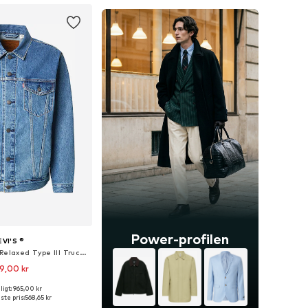
Power-profilen
EVI'S ®
Overgangsjakke 'Relaxed Type III Trucker Jacket'
9,00 kr
+
3
igt: 965,00 kr
ørrelser: S, M, L, XL
ste pris:
568,65 kr