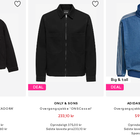
Big & tall
DEAL
DEAL
ONLY & SONS
ADIDAS
ZADORA'
Overgangsjakke 'ONSCassel'
Overgangsjakke
233,10 kr
59
 kr
Oprindeligt: 375,00 kr
Oprindel
S, M, L, XL
Tilgængelige størrelser: XS, S, M, L, XL, XXL
,60 kr
Sidste laveste pris:
233,10 kr
Sidste lave
kurv
Føj til indkøbskurv
Føj til