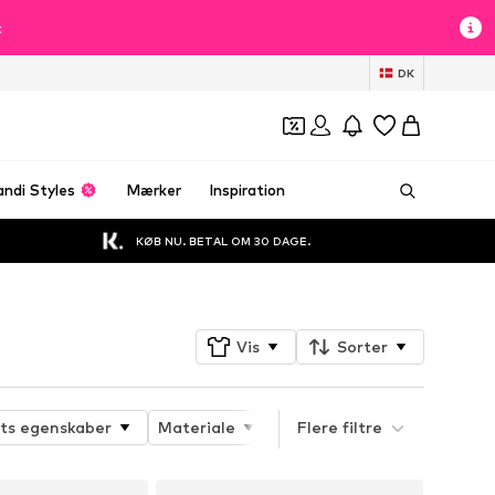
t
DK
andi Styles
Mærker
Inspiration
KØB NU. BETAL OM 30 DAGE.
Vis
Sorter
ts egenskaber
Materiale
Jakketype
Flere filtre
Pasform