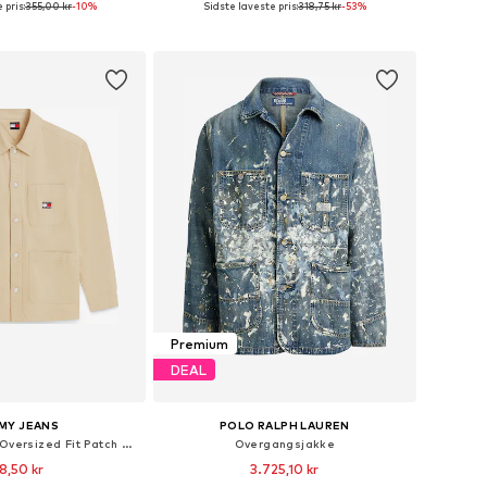
 pris:
355,00 kr
-10%
Sidste laveste pris:
318,75 kr
-53%
 indkøbskurv
Føj til indkøbskurv
Premium
DEAL
MY JEANS
POLO RALPH LAUREN
Overgangsjakke 'Oversized Fit Patch Pocket'
Overgangsjakke
8,50 kr
3.725,10 kr