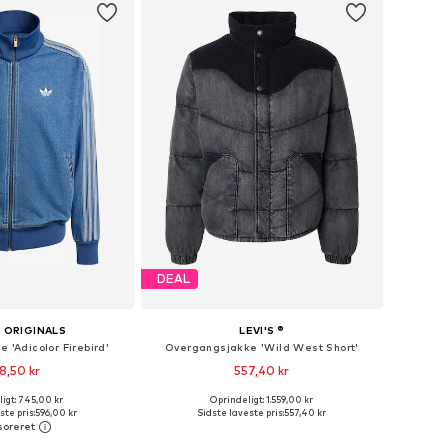
DEAL
 ORIGINALS
LEVI'S ®
 'Adicolor Firebird'
Overgangsjakke 'Wild West Short'
8,50 kr
557,40 kr
igt: 745,00 kr
Oprindeligt: 1.559,00 kr
Tilgængelige størrelser: S Normale størrelser, M Normale størrelser, L Normale størrelser, XL Normale størrelser, XXL Normale størrelser
Tilgængelige størrelser: S, M, L, XL
ste pris:
596,00 kr
Sidste laveste pris:
557,40 kr
 indkøbskurv
Føj til indkøbskurv