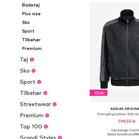
Badetøj
Plus size
Sko
Sport
Tilbehør
Premium
Tøj
Sko
Sport
Tilbehør
DEAL
Streetwear
ADIDAS ORIGIN
Premium
Overgangsjakke 'Adicolo
598,50 kr
Top 100
Oprindeligt: 745,00
Sidste laveste pris:
596
Scandi Styles