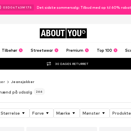
Det sidste sommersalg: Tilbud med op til 60% raba
03
D
04
T
43
M
15
S
ABOUT
YOU
Tilbehør
Streetwear
Premium
Top 100
Sc
30 DAGES RETURRET
ker
Jeansjakker
 mænd på udsalg
266
Størrelse
Farve
Mærke
Mønster
Produkte