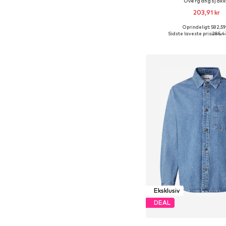
Overgangsjak
203,91 kr
Oprindeligt: 582,59
Tilgængelige størrelser: M
Sidste laveste pris:
285,4
Føj til indkøbs
Eksklusiv
DEAL