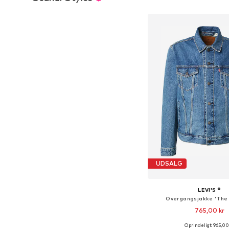
Føj til indkøbs
UDSALG
LEVI'S ®
Overgangsjakke 'The 
765,00 kr
+
3
Oprindeligt: 965,00
Tilgængelige størrelser: S,