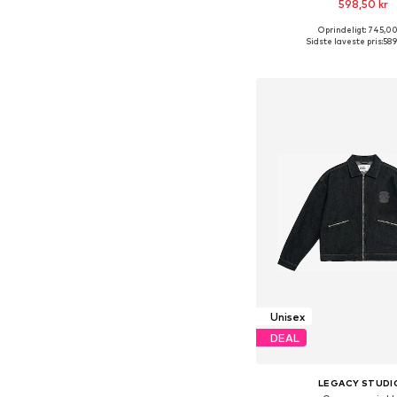
598,50 kr
Oprindeligt: 745,00
Fås i mange større
Sidste laveste pris:
589
Føj til indkøbs
Unisex
DEAL
LEGACY STUDI