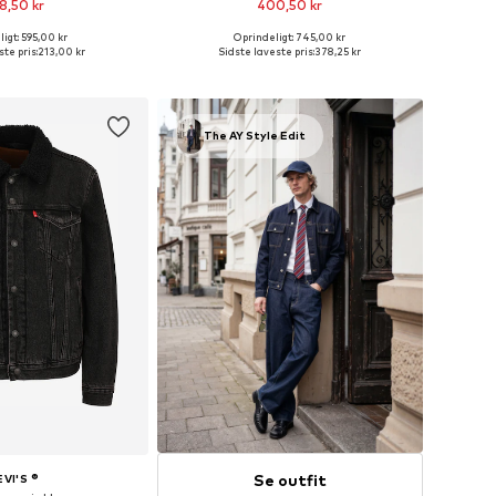
8,50 kr
400,50 kr
igt: 595,00 kr
Oprindeligt: 745,00 kr
elser: S, M, L, XL, XXL
Tilgængelige størrelser: XXL
te pris:
213,00 kr
Sidste laveste pris:
378,25 kr
 indkøbskurv
Føj til indkøbskurv
The AY Style Edit
Se outfit
EVI'S ®