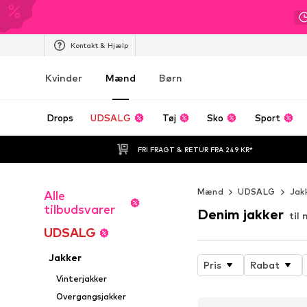
Kontakt & Hjælp
Kvinder
Mænd
Børn
Drops
UDSALG
Tøj
Sko
Sport
FRI FRAGT & RETUR FRA 249 KR*
Mænd
UDSALG
Jak
Alle
tilbudsvarer
Denim jakker
til
UDSALG
Jakker
Pris
Rabat
Vinterjakker
Overgangsjakker