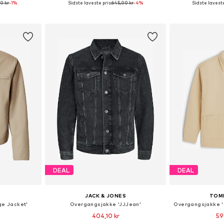
0 kr
-1%
Sidste laveste pris:
645,00 kr
-4%
Sidste laveste
kurv
Føj til indkøbskurv
Føj til
DEAL
DEAL
JACK & JONES
TOM
e Jacket'
Overgangsjakke 'JJJean'
404,10 kr
59