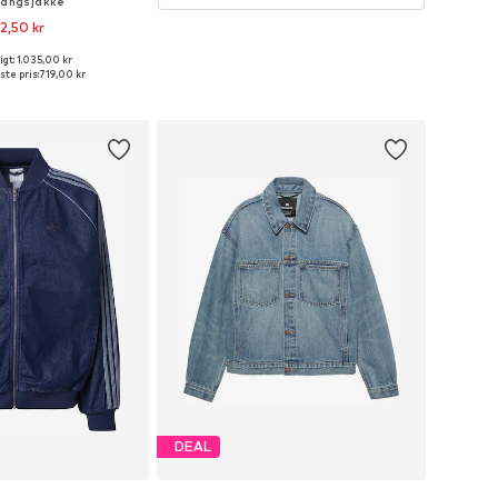
angsjakke
2,50 kr
gt: 1.035,00 kr
Tilgængelige størrelser: XS, S, M, L, XL, XXL
ste pris:
719,00 kr
 indkøbskurv
DEAL