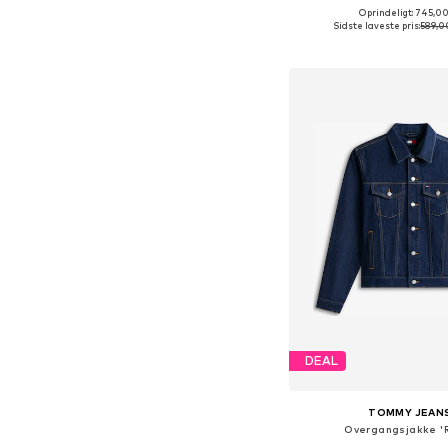
Oprindeligt: 745,00
Tilgængelige størrelser: 
Sidste laveste pris:
589,0
Føj til indkøbs
DEAL
TOMMY JEAN
Overgangsjakke '