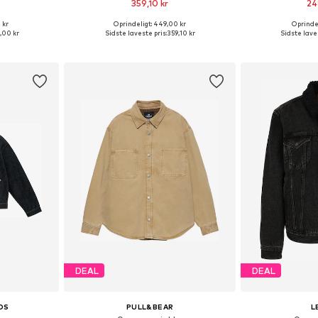
359,10 kr
24
 kr
Oprindeligt: 449,00 kr
Oprindel
lser
Tilgængelige størrelser: XS, S, M, L, XL, XXL
Tilgængelige størr
,00 kr
Sidste laveste pris:
359,10 kr
Sidste laves
kurv
Føj til indkøbskurv
Føj til
DEAL
DEAL
OS
PULL&BEAR
L