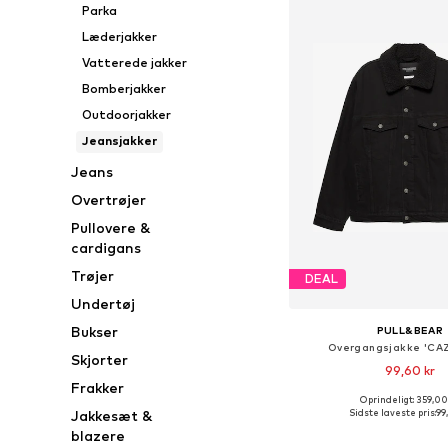
Parka
Læderjakker
Vatterede jakker
Bomberjakker
Outdoorjakker
Jeansjakker
Jeans
Overtrøjer
Pullovere &
cardigans
Trøjer
DEAL
Undertøj
Bukser
PULL&BEAR
Overgangsjakke 'CA
Skjorter
99,60 kr
Frakker
Oprindeligt: 359,00
Tilgængelige størrelser: 
Sidste laveste pris:
99
Jakkesæt &
Føj til indkøbs
blazere