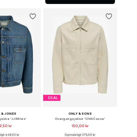
 indkøbskurv
DEAL
 & JONES
ONLY & SONS
akke 'JJIMiles'
Overgangsjakke 'ONSCasse'
9,50 kr
150,00 kr
igt: 449,00 kr
Oprindeligt: 375,00 kr
Tilgængelige størrelser: XS, S, M, L, XL, XXL
Tilgængelige størrelser: L, XL, XXL