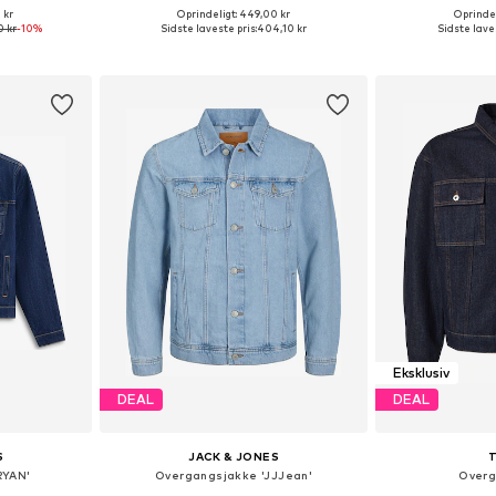
 kr
Oprindeligt: 449,00 kr
Oprindel
S, M, L, XL
Tilgængelige størrelser: XS, S, M, L, XL, XXL
0 kr
-10%
Sidste laveste pris:
404,10 kr
Sidste laves
kurv
Føj til indkøbskurv
Føj til
Eksklusiv
DEAL
DEAL
S
JACK & JONES
RYAN'
Overgangsjakke 'JJJean'
Overg