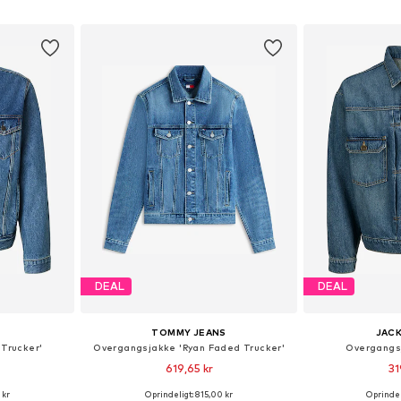
kurv
Føj til indkøbskurv
Føj til
DEAL
DEAL
TOMMY JEANS
JACK
Trucker'
Overgangsjakke 'Ryan Faded Trucker'
Overgangsj
619,65 kr
31
 kr
Oprindeligt: 815,00 kr
Oprindel
 M, L, XL, XXL
Tilgængelige størrelser: XS, S, M, L, XL, XXL