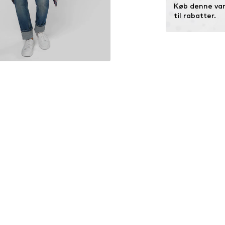
Køb denne vare
vandforbrug og 
til rabatter.
Læs mere