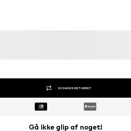
UDSALG
DEAL