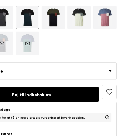
se
Føj til indkøbskurv
dsdage
 for at få en mere præcis vurdering af leveringstiden.
eturret