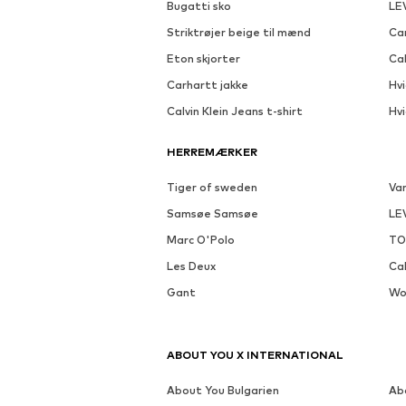
Se outfit
DEAL
Tilgæn
MERE FRA DETTE MÆRKE
IRIEDAILY