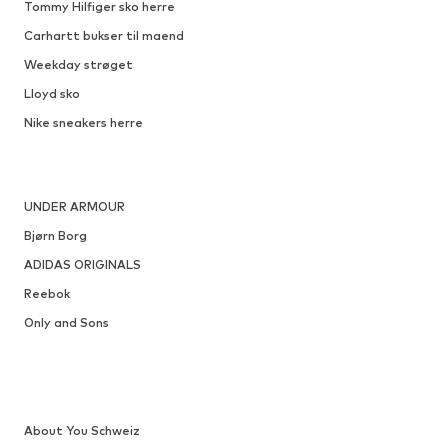
DEAL
JACK & JONES
337,50 kr
Oprindeligt: 375,00 kr
Fås i mange størrelser
Sidste laveste pris:
337,50 kr
Føj til indkøbskurv