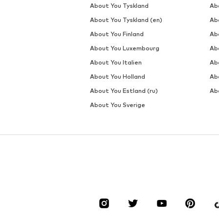
DEAL
DEAL
IRIEDAILY
IRIEDAILY
171,50 kr
171,50 kr
Oprindeligt: 245,00 kr
Oprindeligt: 245,00 kr
Tilgængelige størrelser: S, M, L, XL, XXL
Tilgængelige
Sidste laveste pris:
196,00 kr
-12%
Sidste laveste pris:
196,00 kr
-12%
Føj til indkøbskurv
Føj til indkøbskurv