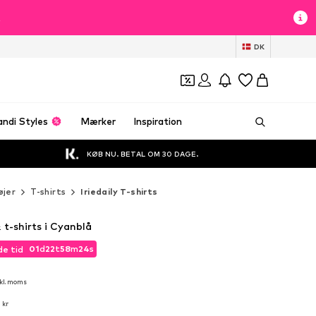
t
DK
andi Styles
Mærker
Inspiration
KØB NU. BETAL OM 30 DAGE.
øjer
T-shirts
Iriedaily T-shirts
& t-shirts i Cyanblå
01
d
22
t
58
m
23
s
e tid
01
d
22
t
58
m
23
s
e tid
kl. moms
kl. moms
 kr
 kr