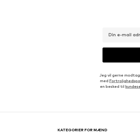
URBAN CLASSICS
RAGMAN
98,10 kr
336,60 kr
Oprindeligt: 139,00 kr
Oprindeligt: 374,00 kr
Tilgængelige størrelser: M, L, XL, XXL
Tilgængelige størrelser: M, L
Sidste laveste pris:
92,65 kr
Sidste laveste pris:
317,90 kr
Føj til indkøbskurv
Føj til indkøbskurv
Inspiration til outfits
TAG DET PÅ MED