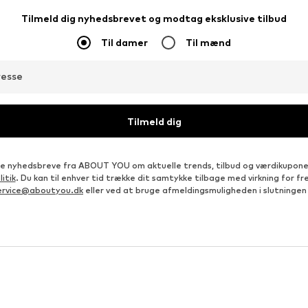
CASUAL FRIDAY
RAGMAN
145,00 kr
299,20 kr
Oprindeligt: 189,00 kr
Oprindeligt: 374,00 kr
, XL, XXL, XXXL
Tilgængelige størrelser: S, M, L, XL
Tilgængelige størrelser: M, L, XL
Sidste laveste pris:
123,25 kr
Sidste laveste pris:
299,20 kr
Føj til indkøbskurv
Føj til indkøbskurv