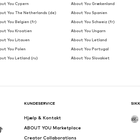
DEAL
IRIEDAILY
268,00 kr
Sidste laveste pris:
335,00 kr
-20%
 størrelser: S, M, L, XL
Tilgængelige størrelser: S, M, L, XL, XXL
Føj til indkøbskurv