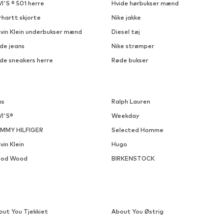
DEAL
IRIEDAILY
JACK & JONES
598,50 kr
238,50 kr
Oprindeligt: 745,00 kr
Oprindeligt: 265,00 kr
gelige størrelser: S, M, L, XL, XXL
Fås i mange størrelser
Sidste laveste pris:
589,00 kr
Sidste laveste pris:
238,50 kr
Føj til indkøbskurv
Føj til indkøbskurv