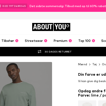
Det sidste sommersalg: Tilbud med op til 60% raba
02
D
19
T
34
M
03
S
ABOUT
YOU
Tilbehør
Streetwear
Premium
Top 100
Sc
30 DAGES RETURRET
Mænd
Tøj
Ov
Din farve er ud
Vi kan give dig bes
Opdag andre f
Farve
:
lime / p