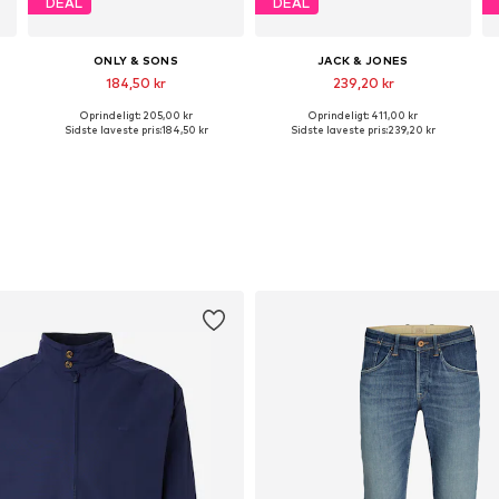
DEAL
DEAL
ONLY & SONS
JACK & JONES
184,50 kr
239,20 kr
+
13
Oprindeligt: 205,00 kr
Oprindeligt: 411,00 kr
størrelser: S, M, L, XL, XXL
Tilgængelige størrelser: XS, S, M, L, XL, XXL
Tilgængelige størrelser: M, L, XXL
Sidste laveste pris:
184,50 kr
Sidste laveste pris:
239,20 kr
Føj til indkøbskurv
Føj til indkøbskurv