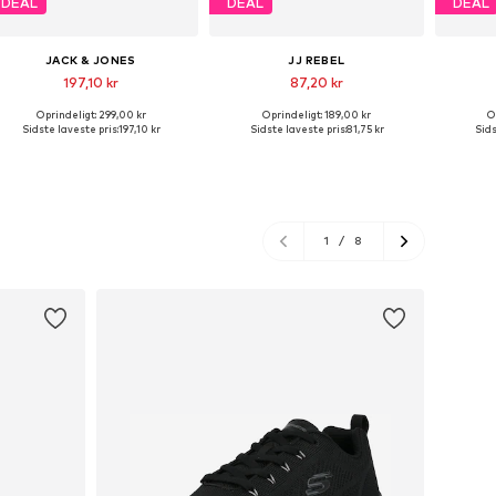
DEAL
DEAL
DEAL
JACK & JONES
JJ REBEL
197,10 kr
87,20 kr
+
6
Oprindeligt: 299,00 kr
Oprindeligt: 189,00 kr
O
Tilgængelige størrelser: XS, S, M, L, XL, XXL
Tilgængelige størrelser: S, M, L, XL
Sidste laveste pris:
197,10 kr
Sidste laveste pris:
81,75 kr
Sids
Føj til indkøbskurv
Føj til indkøbskurv
Føj
1
/
8