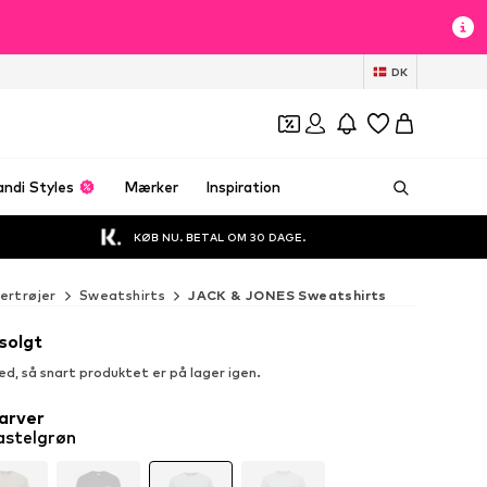
t
DK
andi Styles
Mærker
Inspiration
KØB NU. BETAL OM 30 DAGE.
ertrøjer
Sweatshirts
JACK & JONES Sweatshirts
solgt
ked, så snart produktet er på lager igen.
arver
astelgrøn