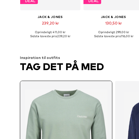
DEAL
DEAL
JACK & JONES
JACK & JONES
239,20 kr
130,50 kr
+
1
+
6
Oprindeligt: 411,00 kr
Oprindeligt: 299,00 kr
Tilgængelige størrelser: S, M, L, XL, XXL
Tilgængelige 
Sidste laveste pris:
239,20 kr
Sidste laveste pris:
116,00 kr
Føj til indkøbskurv
Føj til indkøbskurv
Inspiration til outfits
TAG DET PÅ MED