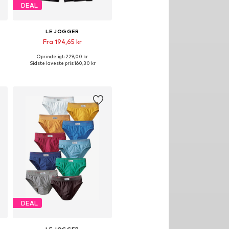
DEAL
LE JOGGER
Fra 194,65 kr
Oprindeligt: 229,00 kr
 størrelser: M, M-L, L-XL
Tilgængelige størrelser: XS, M, L-XL
Sidste laveste pris:
160,30 kr
Føj til indkøbskurv
DEAL