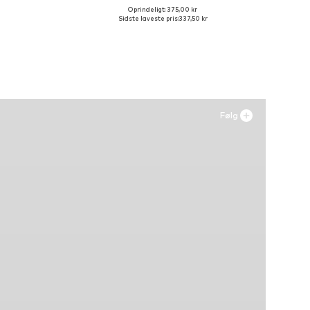
Oprindeligt: 375,00 kr
Fås i mange størrelser
Sidste laveste pris:
337,50 kr
Føj til indkøbskurv
Følg