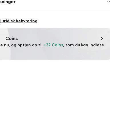
sninger
H
raße 1-7
juridisk bekymring
ce@aproductz.com
Coins
 nu, og optjen op til 
+32 Coins
, som du kan indløse 