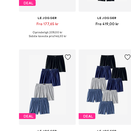
DEAL
LE JOGGER
LE JOGGER
Fra 177,65 kr
Fra 419,00 kr
Oprindeligt: 209,00 kr
Fås i mange størrelser
Tilgængelige
Sidste laveste pris:
146,30 kr
Føj til indkøbskurv
Føj til indkøbskurv
DEAL
DEAL