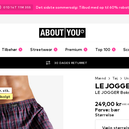
Det sidste sommersalg: Tilbud med op til 60% raba
01
D
14
T
11
M
33
S
ABOUT
YOU
Tilbehør
Streetwear
Premium
Top 100
Sc
30 DAGES RETURRET
Mænd
Tøj
Un
LE JOGG
. stk.
LE JOGGER Boks
dsolgt
249,00 kr
inkl.
249,00 kr
inkl.
Farve
:
bær
Størrelse
Vælg størrel