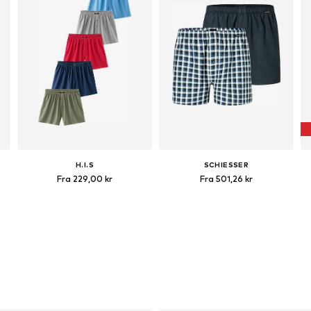
H.I.S
SCHIESSER
Fra 229,00 kr
Fra 501,26 kr
Fås i mange størrelser
Fås i mange størrelser
Føj til indkøbskurv
Føj til indkøbskurv