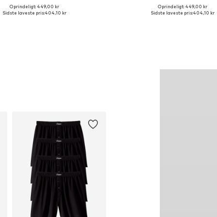
Oprindeligt: 449,00 kr
Oprindeligt: 449,00 kr
lige størrelser: XS, S, M, L, XL, XXL
Fås i mange størrelser
Sidste laveste pris:
404,10 kr
Sidste laveste pris:
404,10 kr
Føj til indkøbskurv
Føj til indkøbskurv