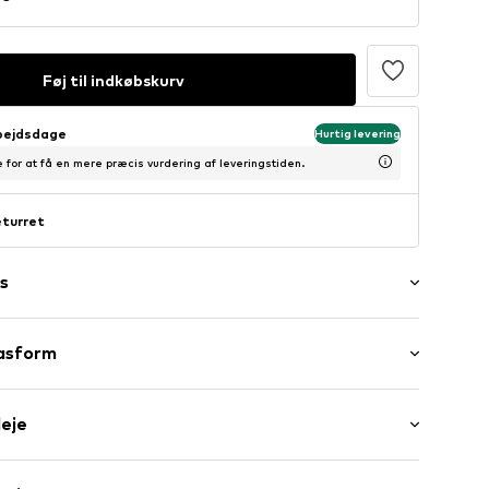
Føj til indkøbskurv
rbejdsdage
Hurtig levering
 for at få en mere præcis vurdering af leveringstiden.
eturret
s
pasform
Label Flag
leje
kke: Flere farver per pakke
J0011001001000
: 100% Bomuld