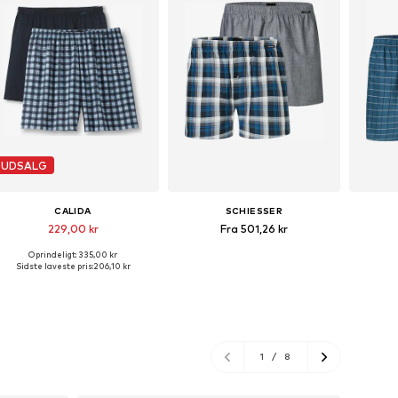
UDSALG
CALIDA
SCHIESSER
229,00 kr
Fra 501,26 kr
Oprindeligt: 335,00 kr
Tilgængelige størrelser: S, M, L, XL, XXL
Tilgængelige størrelser: S, M, XL, XXL, XXXL, 4XL
Fås
Sidste laveste pris:
206,10 kr
Føj til indkøbskurv
Føj til indkøbskurv
Føj
1
/
8