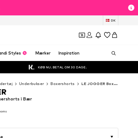
t
DK
andi Styles
Mærker
Inspiration
KØB NU. BETAL OM 30 DAGE.
dertøj
Underbukser
Boxershorts
LE JOGGER Boxershorts
ER
ershorts i Bær
 moms
 moms
se