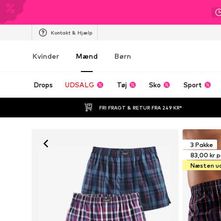
Kontakt & Hjælp
Kvinder
Mænd
Børn
Drops
UDSALG
Tøj
Sko
Sport
FRI FRAGT & RETUR FRA 249 KR*
3 Pakke
83,00 kr pr
Næsten u