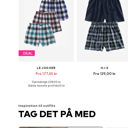
DEAL
LE JOGGER
H.I.S
Fra 177,65 kr
Fra 129,00 kr
Oprindeligt: 209,00 kr
Fås i mange størrelser
Fås i mange størrelser
Sidste laveste pris:
146,30 kr
Føj til indkøbskurv
Føj til indkøbskurv
Inspiration til outfits
TAG DET PÅ MED