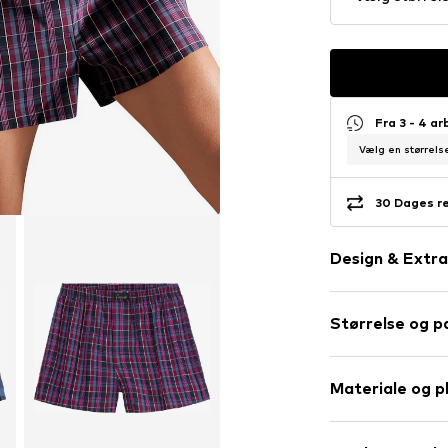
Fra 3 - 4 a
Vælg en størrelse
30 Dages r
Design & Extra
Ternet
Størrelse og 
Bomuld
Label Patch/
Pack: 3 Pakke
Blødt greb
Materiale og p
Farver per pa
Varenummer
LE
Ydre materiale