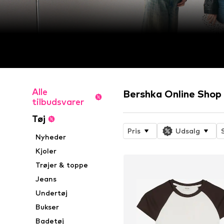
Alle
Bershka Online Shop
tilbudsvarer
Tøj
Pris
Udsalg
Nyheder
Kjoler
Trøjer & toppe
Jeans
Undertøj
Bukser
Badetøj