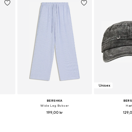
Unisex
BERSHKA
BER
Wide Leg Bukser
Hæ
199,00 kr
129,
Tilgængelige størrelser: 27-28, 29, 30-31, 32-34
Tilgængelige størrelser: 34, 36, 38, 40, 42
Tilgængelige st
Føj til indkøbskurv
Føj til i