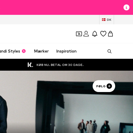
t
DK
andi Styles
Mærker
Inspiration
KØB NU. BETAL OM 30 DAGE.
FØLG