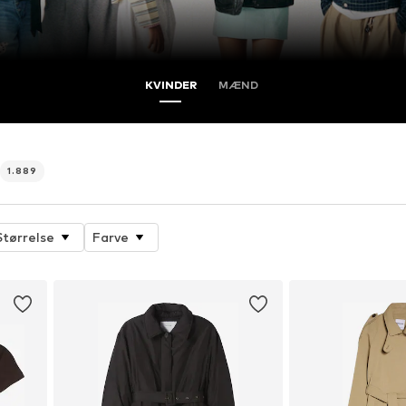
KVINDER
MÆND
1.889
Størrelse
Farve