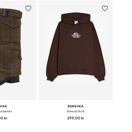
SHKA
BERSHKA
støvler
Sweatshirt
00 kr
299,00 kr
Tilgængelige størrelser: 36, 37, 38, 39, 40, 41
Tilgængelige størrelser: XS, S, M, L