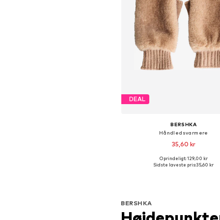
DEAL
BERSHKA
Håndledsvarmere
35,60 kr
Oprindeligt: 129,00 kr
Tilgængelige størrelser: XS-
Sidste laveste pris:
35,60 kr
Føj til indkøbskurv
BERSHKA
Højdepunkte