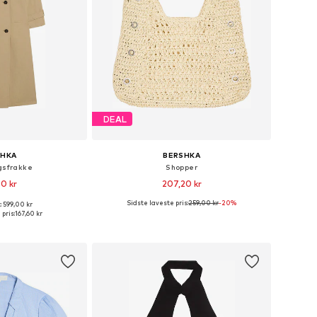
DEAL
SHKA
BERSHKA
gsfrakke
Shopper
0 kr
207,20 kr
Sidste laveste pris:
259,00 kr
-20%
: 599,00 kr
relser: XS-S, M-L
Tilgængelige størrelser: One Size
pris:
167,60 kr
ndkøbskurv
Føj til indkøbskurv