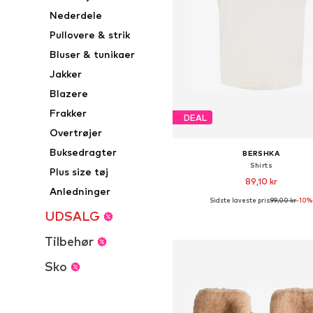
Nederdele
Pullovere & strik
Bluser & tunikaer
Jakker
Blazere
Frakker
DEAL
Overtrøjer
Buksedragter
BERSHKA
Shirts
Plus size tøj
89,10 kr
Anledninger
Sidste laveste pris:
99,00 kr
-10%
Tilgængelige størrelser: XS, S, 
UDSALG
Føj til indkøbskurv
Tilbehør
Sko