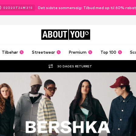
Det sidste sommersalg: Tilbud med op til 60% raba
02
D
20
T
24
M
29
S
ABOUT
YOU
Tilbehør
Streetwear
Premium
Top 100
Sc
30 DAGES RETURRET