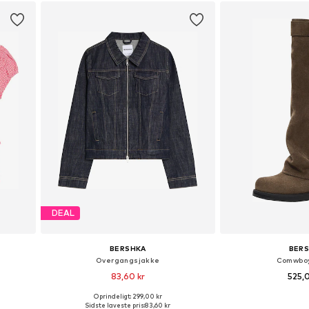
DEAL
BERSHKA
BER
Overgangsjakke
Comwboy
83,60 kr
525,
Oprindeligt: 299,00 kr
 L, XL
Tilgængelige størrelser: XS, S, M, L
Sidste laveste pris:
83,60 kr