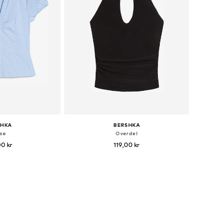
SHKA
BERSHKA
use
Overdel
00 kr
119,00 kr
+
1
ser: XS, S, M, L, XL
Tilgængelige størrelser: XS, S, M, L
ndkøbskurv
Føj til indkøbskurv