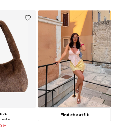
ndkøbskurv
Føj til indkøbskurv
Find et outfit
SHKA
rtaske
0 kr