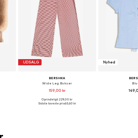
UDSALG
Nyhed
BERSHKA
BER
Wide Leg Bukser
Bl
159,00 kr
149,
Oprindeligt: 229,00 kr
XL
Tilgængelige størrelser: 34, 36, 38, 42
Tilgængelige størrel
Sidste laveste pris:
63,60 kr
Føj til indkøbskurv
Føj til i
r