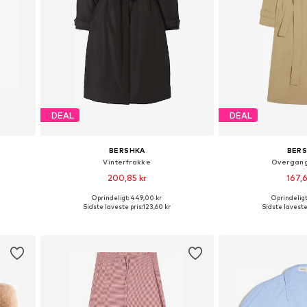
DEAL
DEAL
BERSHKA
BER
Vinterfrakke
Overgan
200,85 kr
167,6
Oprindeligt: 449,00 kr
Oprindeligt
M, L
Tilgængelige størrelser: XS, S, M, L
Tilgængelige stør
Sidste laveste pris:
123,60 kr
Sidste laveste 
Føj til indkøbskurv
Føj til i