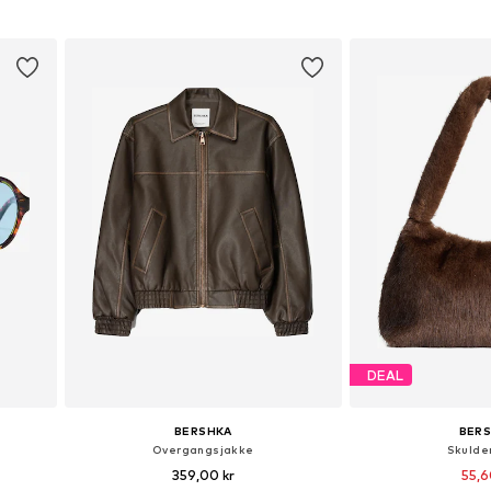
Føj til indkøbskurv
Føj til i
DEAL
BERSHKA
BER
Overgangsjakke
Skulde
359,00 kr
55,6