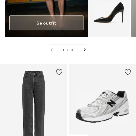
Se outfit
1
/
3