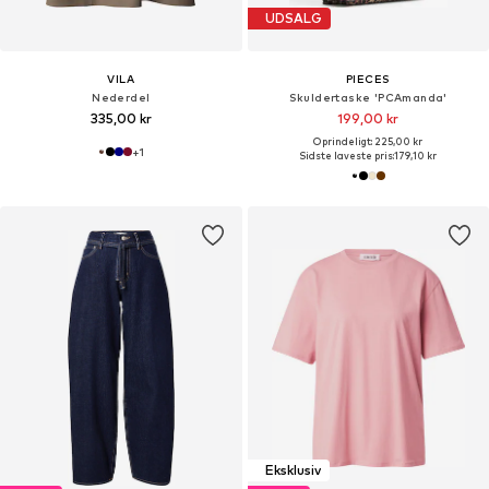
UDSALG
VILA
PIECES
Nederdel
Skuldertaske 'PCAmanda'
335,00 kr
199,00 kr
Oprindeligt: 225,00 kr
+
1
Sidste laveste pris:
179,10 kr
Eksklusiv