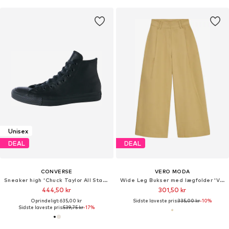
Unisex
DEAL
DEAL
CONVERSE
VERO MODA
Sneaker high 'Chuck Taylor All Star Leather'
Wide Leg Bukser med lægfolder 'VMNova'
444,50 kr
301,50 kr
Oprindeligt: 635,00 kr
Sidste laveste pris:
335,00 kr
-10%
Sidste laveste pris:
539,75 kr
-17%