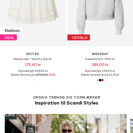
Eksklusiv
DEAL
UDSALG
EDITED
WEEKDAY
Nederdel 'Quella Skirt'
Sweatshirt 'Petra'
175,60 kr
285,00 kr
Oprindeligt: 549,00 kr
Oprindeligt: 409,00 kr
Sidste laveste pris:
373,15 kr
-53%
Sidste laveste pris:
242,25 kr
OPDAG TRENDS OG TOPMÆRKER
Inspiration til Scandi Styles