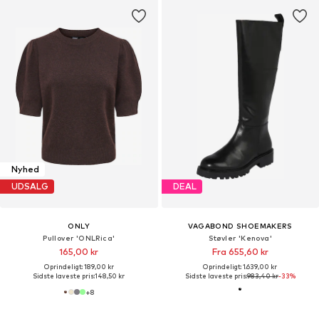
Nyhed
UDSALG
DEAL
ONLY
VAGABOND SHOEMAKERS
Pullover 'ONLRica'
Støvler 'Kenova'
165,00 kr
Fra 655,60 kr
Oprindeligt: 189,00 kr
Oprindeligt: 1.639,00 kr
Sidste laveste pris:
148,50 kr
Sidste laveste pris:
983,40 kr
-33%
+
8