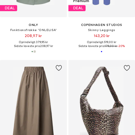
Premium
DEAL
DEAL
ONLY
COPENHAGEN STUDIOS
Funktionsfrakke 'ONLELISA'
Skinny Leggings
208,97 kr
143,20 kr
Oprindeligt: 379,95 kr
Oprindeligt: 519,00 kr
Sidste laveste pris:
208,97 kr
Sidste laveste pris:
179,00 kr
-20%