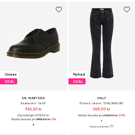
Unisex
Nyhed
DEAL
DEAL
DR. MARTENS
ONLY
Snøresko '1461'
Flared Jeans 'ONLWAUW'
965,30 kr
268,00 kr
Oprindeligt: 1.379,00 kr
Sidste laveste pris:
335,00 kr
-20%
Sidste laveste pris:
988,00 kr
-2%