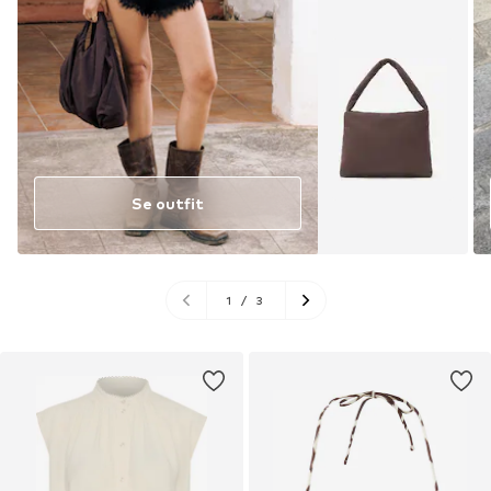
Se outfit
1
/
3