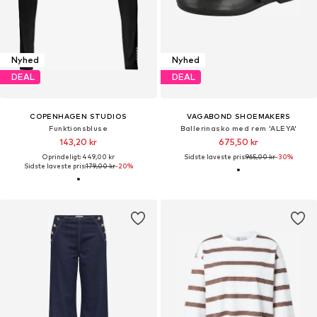
Nyhed
Nyhed
DEAL
DEAL
COPENHAGEN STUDIOS
VAGABOND SHOEMAKERS
Funktionsbluse
Ballerinasko med rem 'ALEYA'
143,20 kr
675,50 kr
Oprindeligt: 449,00 kr
Sidste laveste pris:
965,00 kr
-30%
Sidste laveste pris:
179,00 kr
-20%