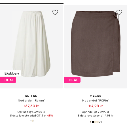
Eksklusiv
DEAL
DEAL
EDITED
PIECES
Nederdel 'Reyna'
Nederdel 'PCPia'
167,60 kr
114,98 kr
Oprindeligt: 599,00 kr
Oprindeligt: 229,95 kr
Sidste laveste pris:
305,15 kr
-45%
Sidste laveste pris:
114,98 kr
+
1