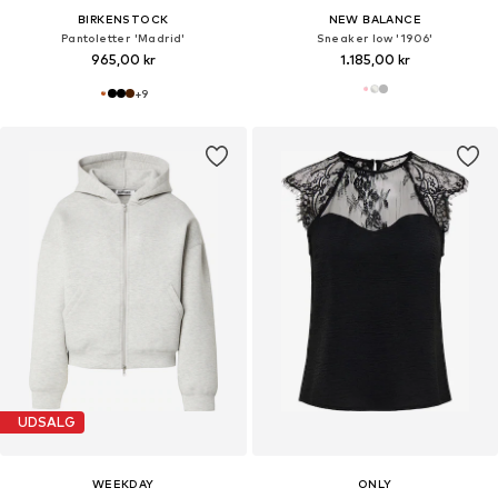
BIRKENSTOCK
NEW BALANCE
Pantoletter 'Madrid'
Sneaker low '1906'
965,00 kr
1.185,00 kr
+
9
UDSALG
WEEKDAY
ONLY