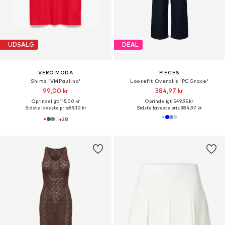
UDSALG
DEAL
VERO MODA
PIECES
Shirts 'VMPaulina'
Loosefit Overalls 'PCGrace'
99,00 kr
384,97 kr
Oprindeligt: 115,00 kr
Oprindeligt: 549,95 kr
Sidste laveste pris:
89,10 kr
Sidste laveste pris:
384,97 kr
+
28