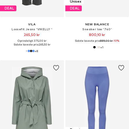
Unisex
DEAL
DEAL
VILA
NEW BALANCE
Loosefit Jeans 'VIKELLY '
Sneaker low '740'
265,50 kr
800,10 kr
Oprindeligt: 375,00 kr
Sidste laveste pris:
889,00 kr
-10%
Sidste laveste pris:
265,50 kr
+
1
+
8