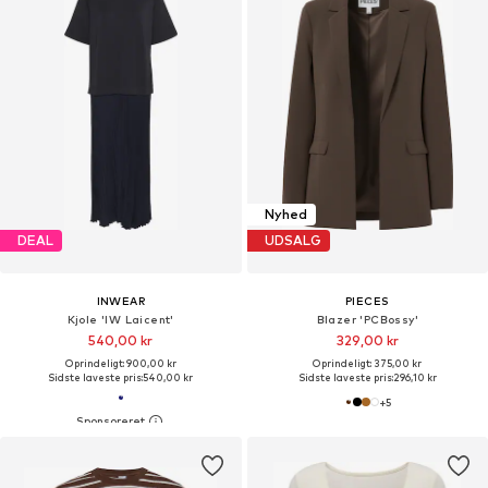
Nyhed
DEAL
UDSALG
INWEAR
PIECES
Kjole 'IW Laicent'
Blazer 'PCBossy'
540,00 kr
329,00 kr
Oprindeligt: 900,00 kr
Oprindeligt: 375,00 kr
Sidste laveste pris:
540,00 kr
Sidste laveste pris:
296,10 kr
+
5