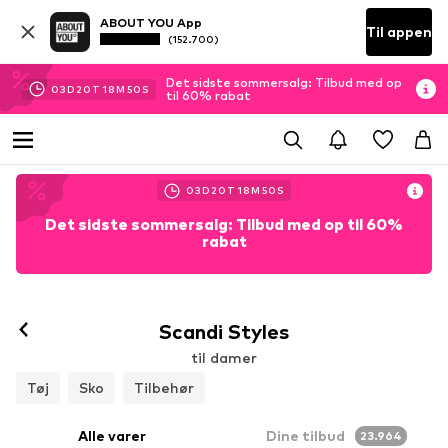
ABOUT YOU App
Til appen
(152.700)
Det sidste sommersalg: Tilbud med op
03
D
20
T
18
M
48
S
til 60% rabat
03
D
20
T
18
M
48
S
Det sidste sommersalg: Tilbud med op til 60%
rabat
Scandi Styles
til damer
Tøj
Sko
Tilbehør
Alle varer
Dine tilbud
23.964