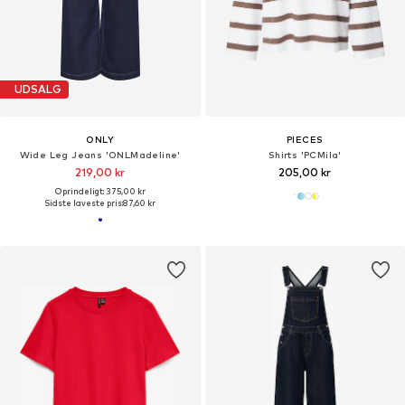
UDSALG
ONLY
PIECES
Wide Leg Jeans 'ONLMadeline'
Shirts 'PCMila'
219,00 kr
205,00 kr
Oprindeligt: 375,00 kr
Sidste laveste pris:
87,60 kr