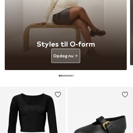
Styles til O-form
Opdag nu