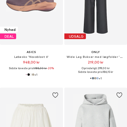
Nyhed
DEAL
UDSALG
ASICS
ONLY
Løbesko 'Novablast 6'
Wide Leg Bukser med lægfolder 'ONLLinda'
948,00 kr
219,00 kr
Sidste laveste pris:
1.185,00 kr
-20%
Oprindeligt: 299,00 kr
Sidste laveste pris:
186,15 kr
+
1
+
1