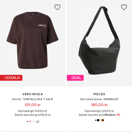
UDSALG
DEAL
VERO MODA
PIECES
Shirts 'VMPAULINA THEA'
Skuldertaske 'AMANDA'
129,00 kr
180,00 kr
Oprindeligt: 149,00 kr
Oprindeligt: 225,00 kr
Sidste laveste pris:
116,10 kr
Sidste laveste pris:
191,25 kr
-5%
+
3