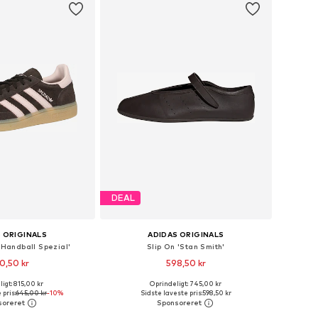
DEAL
 ORIGINALS
ADIDAS ORIGINALS
'Handball Spezial'
Slip On 'Stan Smith'
0,50 kr
598,50 kr
igt: 815,00 kr
Oprindeligt: 745,00 kr
nge størrelser
Fås i mange størrelser
 pris:
645,00 kr
-10%
Sidste laveste pris:
598,50 kr
 indkøbskurv
Føj til indkøbskurv