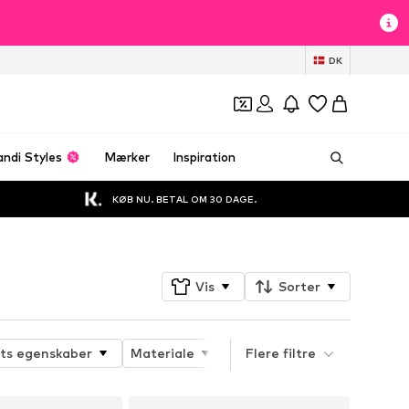
t
DK
andi Styles
Mærker
Inspiration
KØB NU. BETAL OM 30 DAGE.
Vis
Sorter
ts egenskaber
Materiale
Pasform sko
Flere filtre
Hælhøjd