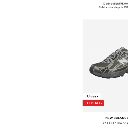
Oprindeligt: 595,00
Sidste laveste pris:
357
Føj til indkøbs
Unisex
UDSALG
NEW BALANC
Sneaker low '7