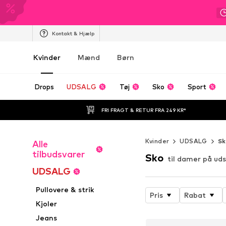
Kontakt & Hjælp
Kvinder
Mænd
Børn
Drops
UDSALG
Tøj
Sko
Sport
FRI FRAGT & RETUR FRA 249 KR*
Kvinder
UDSALG
S
Alle
tilbudsvarer
Sko
til damer på uds
UDSALG
Pullovere & strik
Pris
Rabat
Kjoler
Jeans