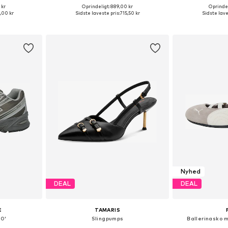
 kr
Oprindeligt: 889,00 kr
Oprindel
Tilgængelige størrelser: 37, 38, 39, 40, 41, 42
Fås i mange størrelser
Fås i ma
,00 kr
Sidste laveste pris:
715,50 kr
Sidste lave
kurv
Føj til indkøbskurv
Føj til
Nyhed
DEAL
DEAL
E
TAMARIS
40'
Slingpumps
Ballerinasko 