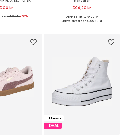
'AIR MAX MOTO 2K'
Sandaler
5,00 kr
506,40 kr
 pris:
965,00 kr
+
8
-20%
Oprindeligt: 1.299,00 kr
nge størrelser
Tilgængelige størrelser: 37, 38, 39, 40
Sidste laveste pris:
506,40 kr
 indkøbskurv
Føj til indkøbskurv
Unisex
DEAL