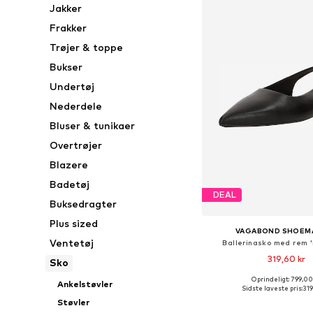
Jakker
Frakker
Trøjer & toppe
Bukser
Undertøj
Nederdele
Bluser & tunikaer
Overtrøjer
Blazere
Badetøj
DEAL
Buksedragter
Plus sized
VAGABOND SHOEM
Ventetøj
Ballerinasko med rem 
319,60 kr
Sko
Oprindeligt: 799,00
Ankelstøvler
Sidste laveste pris:
319
Føj til indkøbs
Støvler