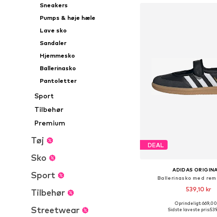
Sneakers
Pumps & høje hæle
Lave sko
Sandaler
Hjemmesko
Ballerinasko
Pantoletter
Sport
Tilbehør
Premium
Tøj
DEAL
Sko
ADIDAS ORIGIN
Sport
Ballerinasko med rem
539,10 kr
Tilbehør
Oprindeligt: 669,00
Fås i mange større
Streetwear
Sidste laveste pris:
539