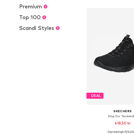
Føj til indkøbs
Premium
Top 100
Scandi Styles
DEAL
SKECHERS
Slip On 'Summit
418,50 kr
Oprindeligt: 525,00
Fås i mange større