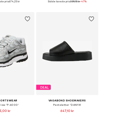
ste pris:
674,25 kr
Sidste laveste pris:
339,15 kr
-47%
 indkøbskurv
Føj til indkøbskurv
DEAL
SPORTSWEAR
VAGABOND SHOEMAKERS
 low 'P-6000'
Pantoletter 'DANYA'
5,00 kr
647,10 kr