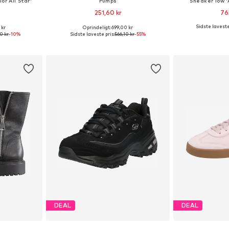
or All Star'
Pumps
Sneaker low 
251,60 kr
76
Sidste laveste
 kr
Oprindeligt: 699,00 kr
lser
Tilgængelige størrelser: 37, 38, 39, 40, 41
Fås i ma
0 kr
-10%
Sidste laveste pris:
566,10 kr
-55%
kurv
Føj til indkøbskurv
Føj til
DEAL
DEAL