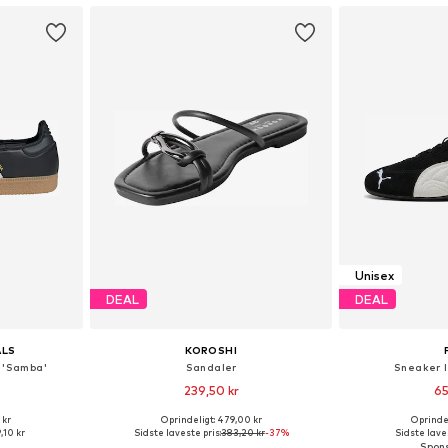
Unisex
DEAL
DEAL
ALS
KOROSHI
 'Samba'
Sandaler
Sneaker 
239,50 kr
65
 kr
Oprindeligt: 479,00 kr
Oprindel
lser
Tilgængelige størrelser: 36, 37, 38, 39, 40
Fås i ma
,10 kr
Sidste laveste pris:
383,20 kr
-37%
Sidste laves