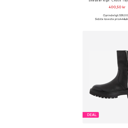
Sneaker high 'Chuck Tayl
400,50 kr
Oprindeligt: 559,00
Fås i mange større
Sidste laveste pris:
445,0
Føj til indkøbs
DEAL