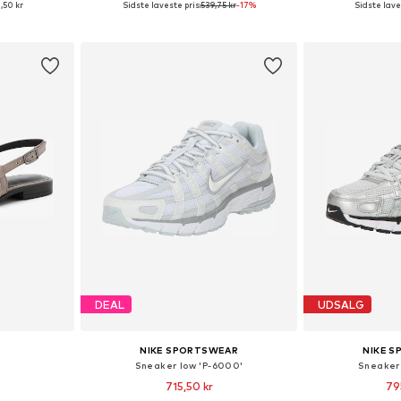
,50 kr
Sidste laveste pris:
539,75 kr
-17%
Sidste lave
kurv
Føj til indkøbskurv
Føj til
DEAL
UDSALG
NIKE SPORTSWEAR
NIKE 
Sneaker low 'P-6000'
Sneaker
715,50 kr
79