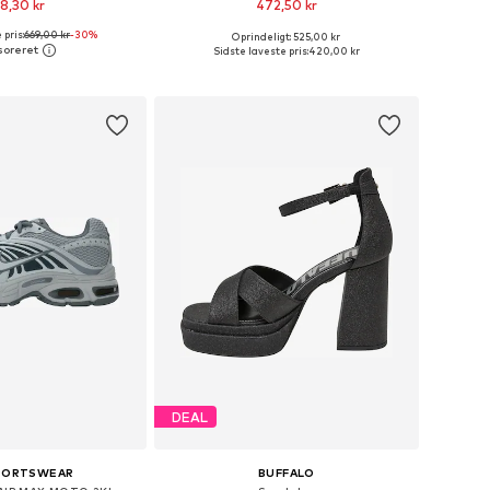
8,30 kr
472,50 kr
 pris:
669,00 kr
-30%
Oprindeligt: 525,00 kr
nge størrelser
Fås i mange størrelser
Sidste laveste pris:
420,00 kr
 indkøbskurv
Føj til indkøbskurv
DEAL
SPORTSWEAR
BUFFALO