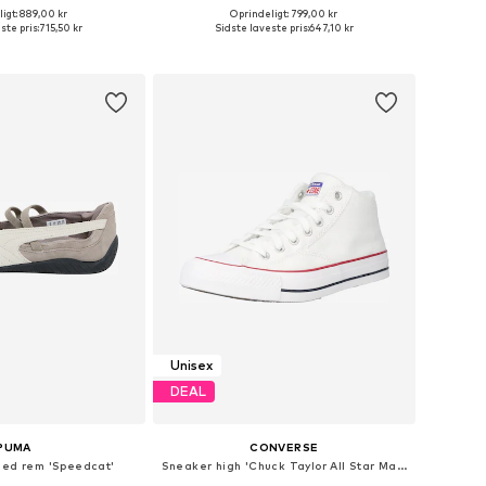
igt: 889,00 kr
Oprindeligt: 799,00 kr
nge størrelser
Tilgængelige størrelser: 36, 37, 38, 39, 40, 41
ste pris:
715,50 kr
Sidste laveste pris:
647,10 kr
 indkøbskurv
Føj til indkøbskurv
Unisex
DEAL
PUMA
CONVERSE
med rem 'Speedcat'
Sneaker high 'Chuck Taylor All Star Malden Street'