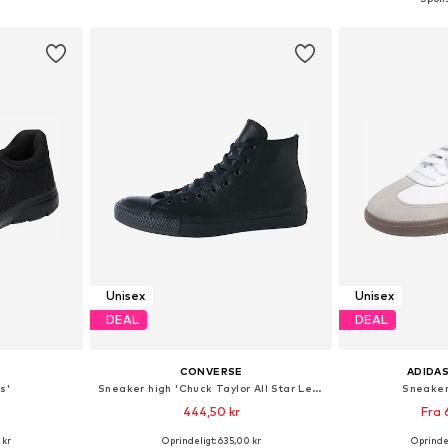
kurv
Føj til indkøbskurv
Føj til
Unisex
Unisex
DEAL
DEAL
CONVERSE
ADIDAS
s'
Sneaker high 'Chuck Taylor All Star Leather'
Sneaker
444,50 kr
Fra 
 kr
Oprindeligt: 635,00 kr
Oprindel
lser
Fås i mange størrelser
Fås i ma