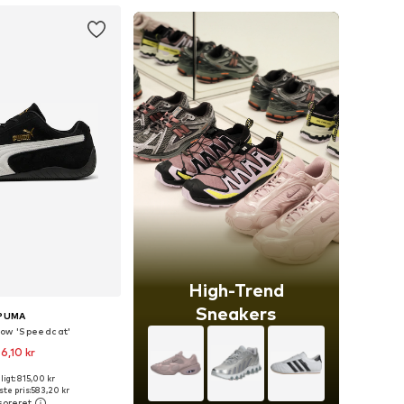
High-Trend
Sneakers
PUMA
low 'Speedcat'
6,10 kr
+
3
igt: 815,00 kr
nge størrelser
te pris:
583,20 kr