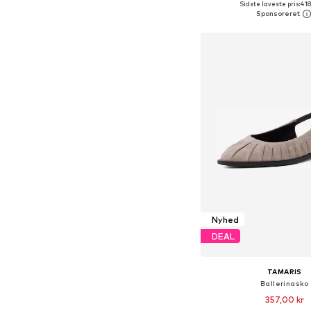
Sidste laveste pris:
418
Føj til indkøbs
Nyhed
DEAL
TAMARIS
Ballerinasko
357,00 kr