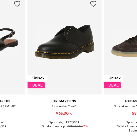
Unisex
Unisex
DEAL
DEAL
AKERS
DR. MARTENS
ADIDAS
'HERMINE'
Snøresko '1461'
Sneaker low 
965,30 kr
58
 kr
Oprindeligt: 1.379,00 kr
Oprindel
Tilgængelige størrelser: 36, 37, 38, 39, 40, 41
Fås i mange størrelser
Fås i ma
,60 kr
Sidste laveste pris:
988,00 kr
-2%
Sidste laveste
kurv
Føj til indkøbskurv
Føj til