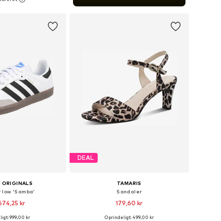
 indkøbskurv
DEAL
 ORIGINALS
TAMARIS
 low 'Samba'
Sandaler
674,25 kr
179,60 kr
+
1
igt: 999,00 kr
Oprindeligt: 499,00 kr
nge størrelser
Tilgængelige størrelser: 36, 37, 38, 39, 40