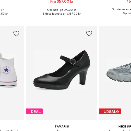
Fra 357,00 kr
46
Sidste laveste
 kr
Oprindeligt: 595,00 kr
lser
Tilgængelige størrelser: 36, 37, 38, 39, 40, 41
Fås i ma
,50 kr
Sidste laveste pris:
357,00 kr
kurv
Føj til indkøbskurv
Føj til
DEAL
UDSALG
TAMARIS
NIKE 