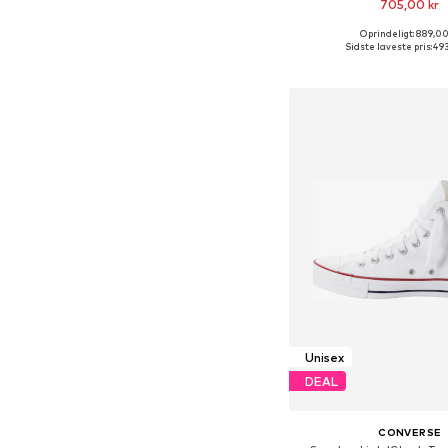
705,00 kr
+
7
Oprindeligt: 889,00
Fås i mange større
Sidste laveste pris:
493
Føj til indkøbs
Unisex
DEAL
CONVERSE