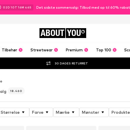
Det sidste sommersalg: Tilbud med op til 60% raba
02
D
10
T
16
M
45
S
ABOUT
YOU
Tilbehør
Streetwear
Premium
Top 100
Sc
30 DAGES RETURRET
ko
alg
18.460
Størrelse
Farve
Mærke
Mønster
Produkte