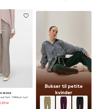
 indkøbskurv
Føj til indkøbskurv
Bukser til petite
kvinder
RO MODA
med fals 'VMAyar Lyn'
,30 kr