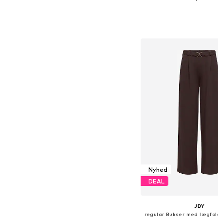
Tilgængelige størrelser: 34,
Føj til indkøbs
Nyhed
DEAL
JDY