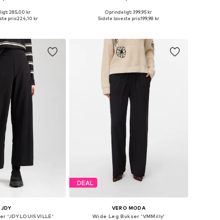
+
17
igt: 285,00 kr
Oprindeligt: 399,95 kr
Tilgængelige størrelser: XS x 32, S x 32, M x 32, L x 32, XL x 32
Tilgængelige størrelser: 34, 36, 38, 40, 42, 44
te pris:
224,10 kr
Sidste laveste pris:
199,98 kr
 indkøbskurv
Føj til indkøbskurv
DEAL
JDY
VERO MODA
er 'JDYLOUISVILLE'
Wide Leg Bukser 'VMMilly'