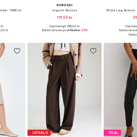
KOROSHI
lder 'VMEva'
regular Bukser
119,50 kr
29
 kr
Oprindeligt: 399,00 kr
Oprindel
lser
Tilgængelige størrelser: 34, 36, 38, 40, 42
Fås i ma
,00 kr
Sidste laveste pris:
179,25 kr
-33%
Sidste lavest
kurv
Føj til indkøbskurv
Føj til
UDSALG
DEAL