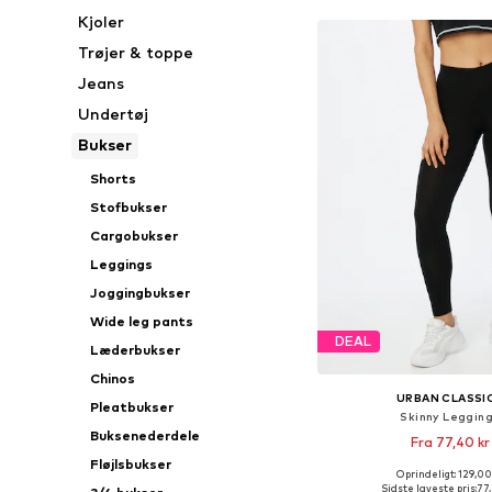
Kjoler
Trøjer & toppe
Jeans
Undertøj
Bukser
Shorts
Stofbukser
Cargobukser
Leggings
Joggingbukser
Wide leg pants
DEAL
Læderbukser
Chinos
URBAN CLASSI
Pleatbukser
Skinny Leggin
Buksenederdele
Fra 77,40 kr
Fløjlsbukser
Oprindeligt: 129,00
Fås i mange større
Sidste laveste pris:
77