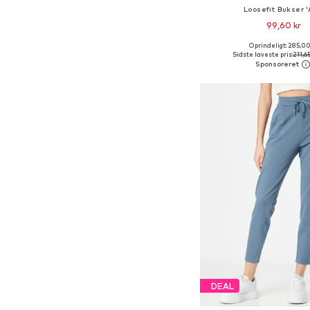
Loosefit Bukser 'A
99,60 kr
Oprindeligt: 285,00
Tilgængelige størrelser: 34,
Sidste laveste pris:
211,65
Føj til indkøbs
DEAL