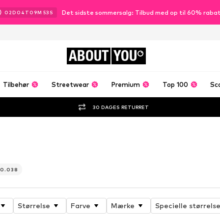
Det sidste sommersalg: Tilbud med op til 60% raba
02
D
04
T
09
M
51
S
ABOUT
YOU
Tilbehør
Streetwear
Premium
Top 100
Sc
30 DAGES RETURRET
er
20.038
Størrelse
Farve
Mærke
Specielle størrelse