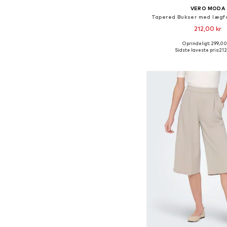
VERO MODA
Tapered Bukser med lægfo
212,00 kr
+
7
Oprindeligt: 299,00
Fås i mange større
Sidste laveste pris:
212
Føj til indkøbs