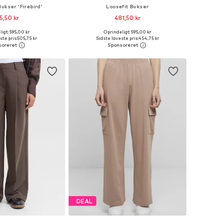
ukser 'Firebird'
Loosefit Bukser
5,50 kr
481,50 kr
+
10
igt: 595,00 kr
Oprindeligt: 595,00 kr
nge størrelser
Tilgængelige størrelser: 34, 36, 38, 40, 42
ste pris:
505,75 kr
Sidste laveste pris:
454,75 kr
 indkøbskurv
Føj til indkøbskurv
DEAL