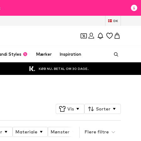
t
DK
andi Styles
Mærker
Inspiration
KØB NU. BETAL OM 30 DAGE.
Følg
Vis
Sorter
r
Materiale
Mønster
Produktets egenskaber
Flere filtre