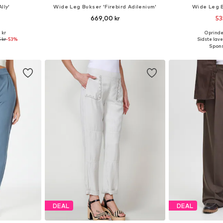
lly'
Wide Leg Bukser 'Firebird Adilenium'
Wide Leg B
669,00 kr
53
+
1
 kr
Oprindel
 36, 38, 40, 42
Tilgængelige størrelser: 34 x regular, 38 x regular, 40 x regular, 42 x regular
Fås i ma
 kr
-53%
Sidste lave
kurv
Føj til indkøbskurv
Føj til
DEAL
DEAL