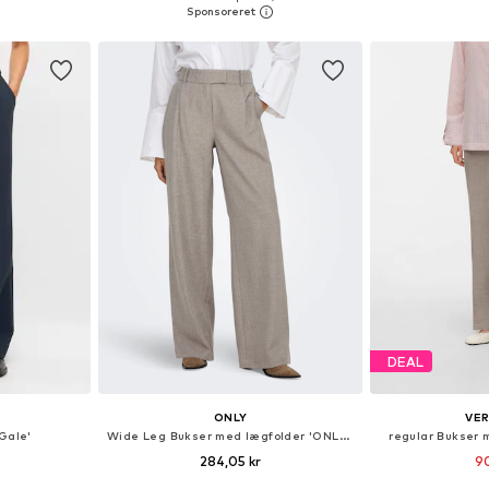
kurv
Føj til indkøbskurv
Føj til
DEAL
ONLY
VE
Gale'
Wide Leg Bukser med lægfolder 'ONLLinda'
regular Bukser 
284,05 kr
90