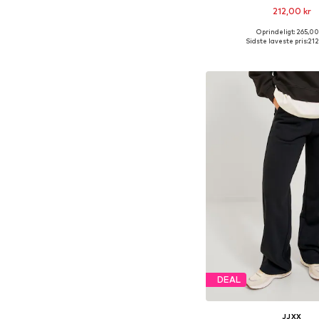
212,00 kr
Oprindeligt: 265,00
Sidste laveste pris:
212
Føj til indkøbs
DEAL
JJXX