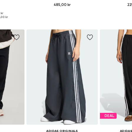
485,00 kr
22
 kr
Tilgængelige størrelser: 34 x 34, 38 x 34, 40 x 32, 40 x 30, 42 x 32, 42 x 30
Tilgængelige størrelser: 34 x regular, 36 x regular, 38 x regular, 40 x regular, 42 x regular
Fås i ma
,00 kr
kurv
Føj til indkøbskurv
Føj til
DEAL
ADIDAS ORIGINALS
ADIDAS