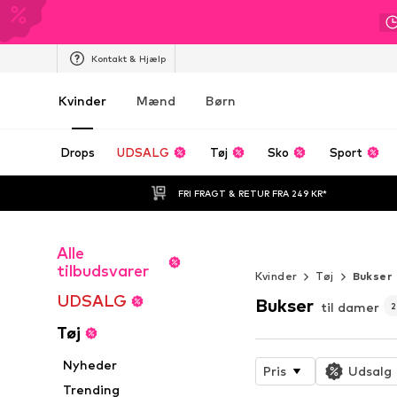
Kontakt & Hjælp
Kvinder
Mænd
Børn
Drops
UDSALG
Tøj
Sko
Sport
FRI FRAGT & RETUR FRA 249 KR*
Alle
Endeløs somm
tilbudsvarer
Kvinder
Tøj
Bukser
UDSALG
Bukser
til damer
Tøj
Nyheder
Pris
Udsalg
Trending