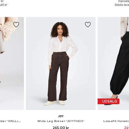
+
1
 kr
Oprindel
 38, 40, 42, 44
Tilgængelige størrelser: 34 x 32, 36 x 32, 38 x 32, 40 x 32, 42 x 32
Fås i ma
,60 kr
Sidste lave
kurv
Føj til indkøbskurv
Føj til
UDSALG
JDY
Loosefit Bukser med lægfolder 'ONLLinda'
Wide Leg Bukser 'JDYTHEIS'
Loosefit Harem
265,00 kr
24