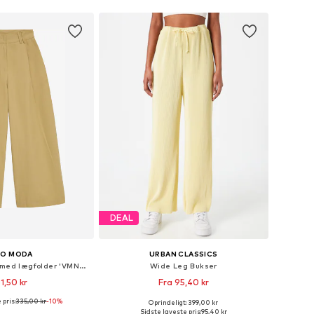
DEAL
RO MODA
URBAN CLASSICS
Wide Leg Bukser med lægfolder 'VMNova'
Wide Leg Bukser
1,50 kr
Fra 95,40 kr
 pris:
335,00 kr
-10%
Oprindeligt: 399,00 kr
Tilgængelige størrelser: 34 x 32, 36 x 32, 38 x 32, 40 x 32
Tilgængelige størrelser: 36, 38, 40, 42, 44
Sidste laveste pris:
95,40 kr