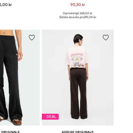
5,00 kr
90,30 kr
+
19
Oprindeligt: 265,00 kr
nge størrelser
Fås i mange størrelser
Sidste laveste pris:
90,30 kr
 indkøbskurv
Føj til indkøbskurv
DEAL
 ORIGINALS
ADIDAS ORIGINALS