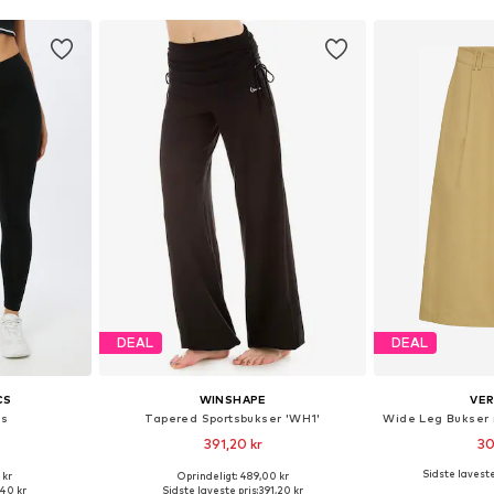
DEAL
DEAL
CS
WINSHAPE
VE
gs
Tapered Sportsbukser 'WH1'
391,20 kr
30
+
6
Sidste laveste
 kr
Oprindeligt: 489,00 kr
lser
Tilgængelige størrelser: XS, S, M, L, XL, XXL
,40 kr
Sidste laveste pris:
391,20 kr