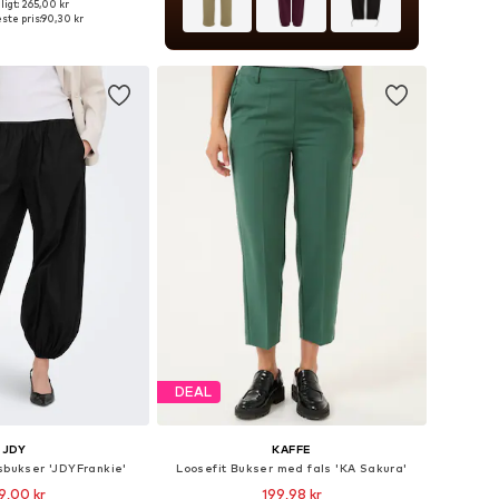
igt: 265,00 kr
nge størrelser
ste pris:
90,30 kr
 indkøbskurv
DEAL
JDY
KAFFE
sbukser 'JDYFrankie'
Loosefit Bukser med fals 'KA Sakura'
9,00 kr
199,98 kr