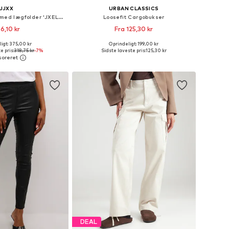
JJXX
URBAN CLASSICS
Wide Leg Bukser med lægfolder 'JXELLIS'
Loosefit Cargobukser
6,10 kr
Fra 125,30 kr
+
2
igt: 375,00 kr
Oprindeligt: 199,00 kr
nge størrelser
Fås i mange størrelser
e pris:
318,75 kr
-7%
Sidste laveste pris:
125,30 kr
 indkøbskurv
Føj til indkøbskurv
DEAL