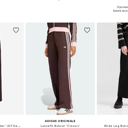
+
4
Oprindel
 36, 38, 40, 42
Tilgængelige størrelser: 34 x 32, 36 x 32, 38 x 32, 40 x 32, 42 x 32
Sidste laves
kurv
Føj til indkøbskurv
Føj til
ADIDAS ORIGINALS
regular Bukser med lægfolder 'JDYGeggo'
Loosefit Bukser 'Classic'
Wide Leg Buks