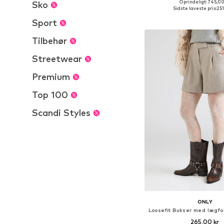
+
7
Oprindeligt: 745,00
Sko
Tilgængelige størrelser: 36,
Sidste laveste pris:
251
Føj til indkøbs
Sport
Tilbehør
Streetwear
Premium
Top 100
Scandi Styles
ONLY
265,00 kr