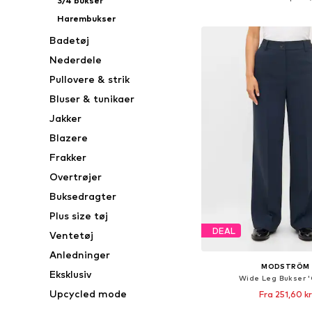
3/4 bukser
Føj til indkøbs
Harembukser
Badetøj
Nederdele
Pullovere & strik
Bluser & tunikaer
Jakker
Blazere
Frakker
Overtrøjer
Buksedragter
Plus size tøj
DEAL
Ventetøj
Anledninger
MODSTRÖM
Eksklusiv
Wide Leg Bukser '
Upcycled mode
Fra 251,60 kr