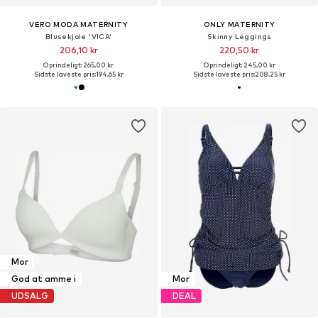
VERO MODA MATERNITY
ONLY MATERNITY
Blusekjole 'VICA'
Skinny Leggings
206,10 kr
220,50 kr
Oprindeligt: 265,00 kr
Oprindeligt: 245,00 kr
Sidste laveste pris:
194,65 kr
Sidste laveste pris:
208,25 kr
Mor
God at amme i
Mor
UDSALG
DEAL