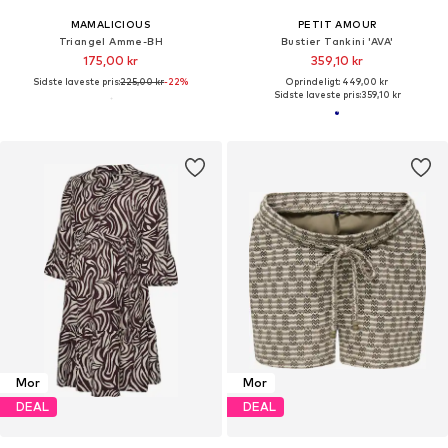
MAMALICIOUS
PETIT AMOUR
Triangel Amme-BH
Bustier Tankini 'AVA'
175,00 kr
359,10 kr
Sidste laveste pris:
225,00 kr
-22%
Oprindeligt: 449,00 kr
Sidste laveste pris:
359,10 kr
Mor
Mor
DEAL
DEAL