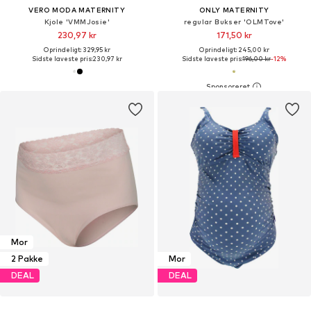
VERO MODA MATERNITY
ONLY MATERNITY
Kjole 'VMMJosie'
regular Bukser 'OLMTove'
230,97 kr
171,50 kr
Oprindeligt: 329,95 kr
Oprindeligt: 245,00 kr
Sidste laveste pris:
230,97 kr
Sidste laveste pris:
196,00 kr
-12%
Mor
2 Pakke
Mor
DEAL
DEAL