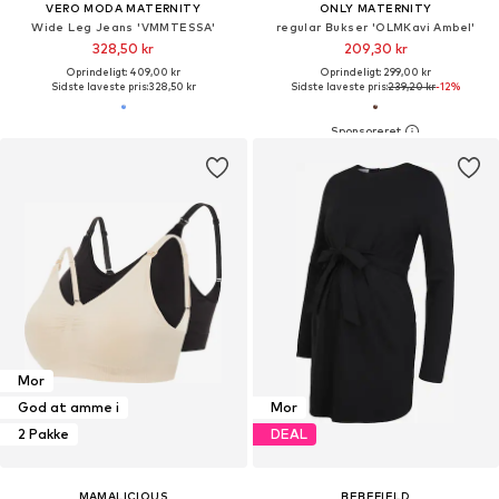
VERO MODA MATERNITY
ONLY MATERNITY
Wide Leg Jeans 'VMMTESSA'
regular Bukser 'OLMKavi Ambel'
328,50 kr
209,30 kr
Oprindeligt: 409,00 kr
Oprindeligt: 299,00 kr
Sidste laveste pris:
328,50 kr
Sidste laveste pris:
239,20 kr
-12%
Mor
God at amme i
Mor
2 Pakke
DEAL
MAMALICIOUS
BEBEFIELD