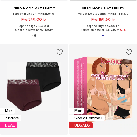
VERO MODA MATERNITY
VERO MODA MATERNITY
Baggy Bukser 'VMMLuna'
Wide Leg Jeans 'VMMTESSA'
Fra 249,00 kr
Fra 159,60 kr
Oprindeligt: 285,00 kr
Oprindeligt: 449,00 kr
Sidste laveste pris:
211,65 kr
Sidste laveste pris:
339,15 kr
-53%
Mor
Mor
2 Pakke
God at amme i
DEAL
UDSALG