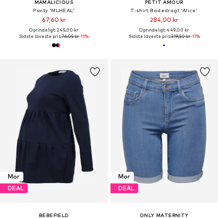
MAMALICIOUS
PETIT AMOUR
Panty 'MLHEAL'
T-shirt Badedragt 'Alice'
67,60 kr
284,00 kr
Oprindeligt: 245,00 kr
Oprindeligt: 449,00 kr
Sidste laveste pris:
76,05 kr
-11%
Sidste laveste pris:
319,50 kr
-11%
Mor
Mor
DEAL
DEAL
BEBEFIELD
ONLY MATERNITY