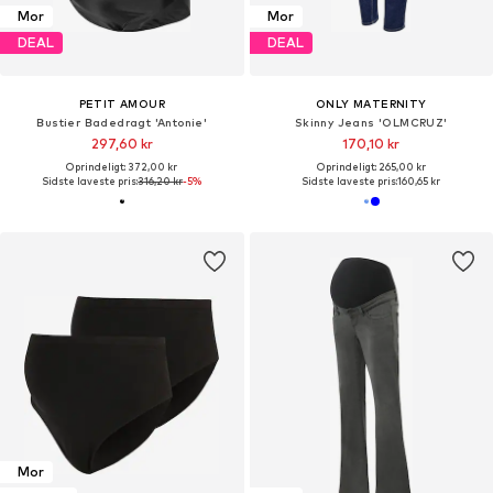
Mor
Mor
DEAL
DEAL
PETIT AMOUR
ONLY MATERNITY
Bustier Badedragt 'Antonie'
Skinny Jeans 'OLMCRUZ'
297,60 kr
170,10 kr
Oprindeligt: 372,00 kr
Oprindeligt: 265,00 kr
Sidste laveste pris:
316,20 kr
-5%
Sidste laveste pris:
160,65 kr
Mor