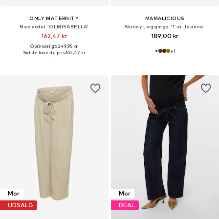
ONLY MATERNITY
MAMALICIOUS
Nederdel 'OLMISABELLA'
Skinny Leggings 'Tia Jeanne'
162,47 kr
189,00 kr
Oprindeligt: 249,95 kr
+
1
Sidste laveste pris:
162,47 kr
Mor
Mor
UDSALG
DEAL