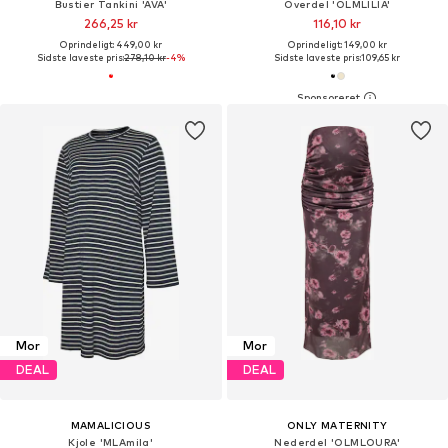
Bustier Tankini 'AVA'
Overdel 'OLMLILIA'
266,25 kr
116,10 kr
Oprindeligt: 449,00 kr
Oprindeligt: 149,00 kr
Sidste laveste pris:
278,10 kr
-4%
Sidste laveste pris:
109,65 kr
Mor
Mor
DEAL
DEAL
MAMALICIOUS
ONLY MATERNITY
Kjole 'MLAmila'
Nederdel 'OLMLOURA'