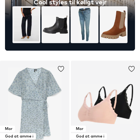
Cool styles til køligt vejr
Mor
Mor
God at amme i
God at amme i