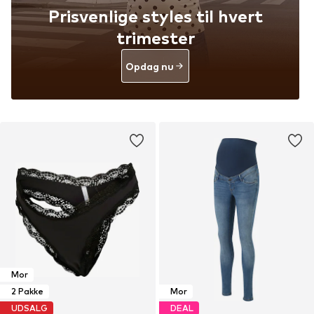
Prisvenlige styles til hvert
trimester
Opdag nu
Mor
2 Pakke
Mor
UDSALG
DEAL