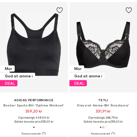
Mor
Mor
God at amme i
God at amme i
DEAL
DEAL
ADIDAS PERFORMANCE
TEYLI
Bustier Sports-BH 'Optime Workout'
Klassisk Amme-BH 'Anastasia'
359,20 kr
331,91 kr
Oprindeligt: 449,00 kr
Oprindeligt: 368,79 kr
Sidste laveste pris:
359,20 kr
Sidste laveste pris:
295,03 kr