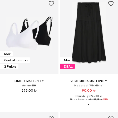
Mor
God at amme i
Mor
2 Pakke
DEAL
LINDEX MATERNITY
VERO MODA MATERNITY
Amme-BH
Nederdel 'VMMMia'
299,00 kr
90,00 kr
Oprindeligt: 225,00 kr
Sidste laveste pris:
191,25 kr
-53%