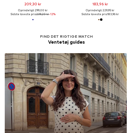
209,30 kr
183,96 kr
Oprindeligt: 299,00 kr
Oprindeligt: 229,95 kr
Sidste laveste pris:
239,20 kr
-12%
Sidste laveste pris:
183,96 kr
FIND DET RIGTIGE MATCH
Ventetøj guides