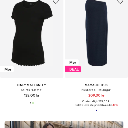
Mor
Mor
DEAL
ONLY MATERNITY
MAMALICIOUS
Shirts 'Emma'
Nederdel 'MLRiga'
135,00 kr
209,30 kr
Oprindeligt: 299,00 kr
Sidste laveste pris:
239,20 kr
-12%