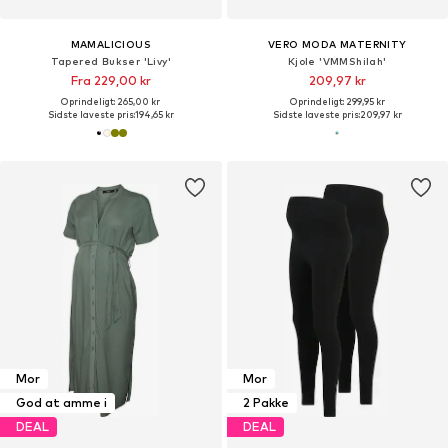
MAMALICIOUS
VERO MODA MATERNITY
Tapered Bukser 'Livy'
Kjole 'VMMShilah'
Fra 229,00 kr
209,97 kr
Oprindeligt: 265,00 kr
Oprindeligt: 299,95 kr
Sidste laveste pris:
194,65 kr
Sidste laveste pris:
209,97 kr
Mor
Mor
God at amme i
2 Pakke
DEAL
DEAL