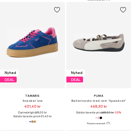
Nyhed
Nyhed
DEAL
DEAL
TAMARIS
PUMA
Sneaker low
Ballerinasko med rem 'Speedcat'
401,40 kr
468,30 kr
Oprindeligt: 669,00 kr
Sidste laveste pris:
669,00 kr
-30%
Sidste laveste pris:
401,40 kr