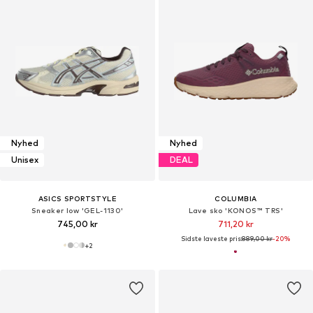
Nyhed
Nyhed
Unisex
DEAL
ASICS SPORTSTYLE
COLUMBIA
Sneaker low 'GEL-1130'
Lave sko 'KONOS™ TRS'
745,00 kr
711,20 kr
Sidste laveste pris:
889,00 kr
-20%
+
2