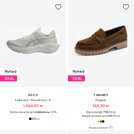
Nyhed
Nyhed
DEAL
DEAL
ASICS
TAMARIS
Løbesko 'Novablast 6'
Slipper
1.066,50 kr
559,30 kr
Sidste laveste pris:
1.185,00 kr
-10%
Oprindeligt: 799,00 kr
Sidste laveste pris:
559,30 kr
+
1