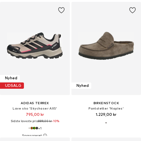
Nyhed
UDSALG
Nyhed
ADIDAS TERREX
BIRKENSTOCK
Lave sko 'Skychaser AX5'
Pantoletter 'Naples'
795,00 kr
1.229,00 kr
Sidste laveste pris:
889,00 kr
-10%
+
1