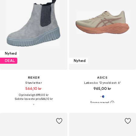
Nyhed
DEAL
Nyhed
RIEKER
ASICS
Støvletter
Løbesko 'Dynablast 6'
566,10 kr
965,00 kr
Oprindeligt: 699,00 kr
Sidste laveste pris:
566,10 kr