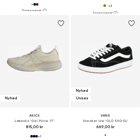
+
3
Nyhed
Nyhed
Unisex
ASICS
VANS
Løbesko 'Gel-Pulse 17'
Sneaker low 'OLD SKOOL'
815,00 kr
669,00 kr
+
1