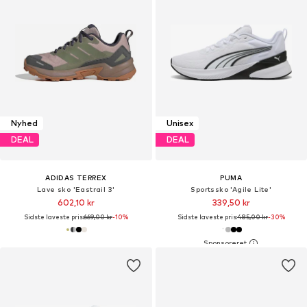
Nyhed
Unisex
DEAL
DEAL
ADIDAS TERREX
PUMA
Lave sko 'Eastrail 3'
Sportssko 'Agile Lite'
602,10 kr
339,50 kr
Sidste laveste pris:
669,00 kr
-10%
Sidste laveste pris:
485,00 kr
-30%