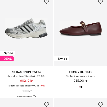
Nyhed
DEAL
Nyhed
ADIDAS SPORTSWEAR
TOMMY HILFIGER
Sneaker low 'Spiritain 2000'
Ballerinasko med rem
602,10 kr
965,00 kr
Sidste laveste pris:
669,00 kr
-10%
+
2