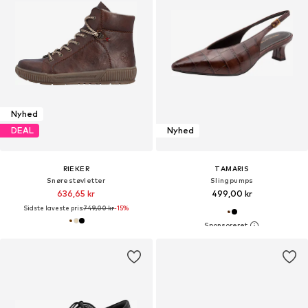
Nyhed
DEAL
Nyhed
RIEKER
TAMARIS
Snørestøvletter
Slingpumps
636,65 kr
499,00 kr
Sidste laveste pris:
749,00 kr
-15%