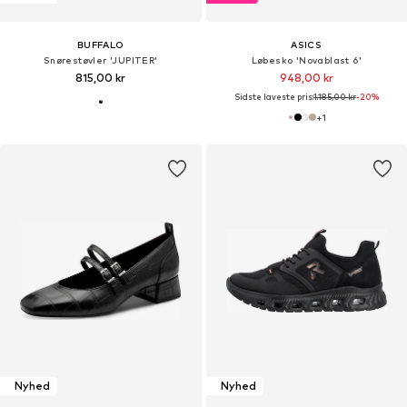
BUFFALO
ASICS
Snørestøvler 'JUPITER'
Løbesko 'Novablast 6'
815,00 kr
948,00 kr
Sidste laveste pris:
1.185,00 kr
-20%
+
1
Nyhed
Nyhed