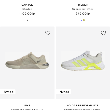
CAPRICE
RIEKER
Støvler
Snørestøvletter
1.109,00 kr
749,00 kr
Nyhed
Nyhed
NIKE
ADIDAS PERFORMANCE
Sportssko 'METCON 10'
Sportssko 'Dropset Control'