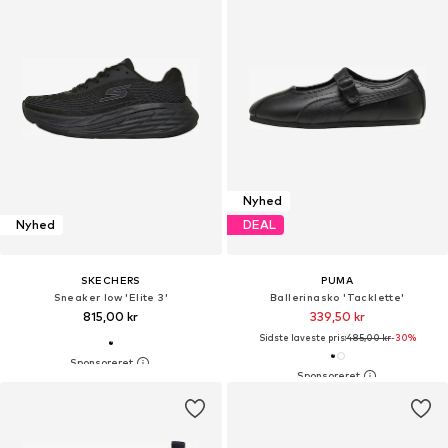
Nyhed
Nyhed
DEAL
SKECHERS
PUMA
Sneaker low 'Elite 3'
Ballerinasko 'Tacklette'
815,00 kr
339,50 kr
Sidste laveste pris:
485,00 kr
-30%