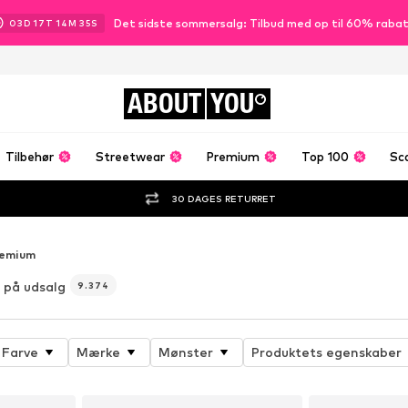
Det sidste sommersalg: Tilbud med op til 60% raba
03
D
17
T
14
M
33
S
ABOUT
YOU
Tilbehør
Streetwear
Premium
Top 100
Sc
30 DAGES RETURRET
emium
 på udsalg
9.374
Farve
Mærke
Mønster
Produktets egenskaber