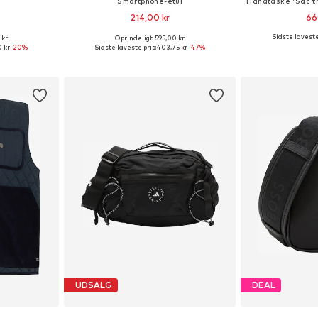
Smartphone-etui
214,00 kr
66
Sidste laveste
 kr
Oprindeligt: 595,00 kr
XS, S, M, L
Tilgængelige størrelser: One Size
Tilgængelige s
 kr
-20%
Sidste laveste pris:
403,75 kr
-47%
kurv
Føj til indkøbskurv
Føj til
UDSALG
DEAL