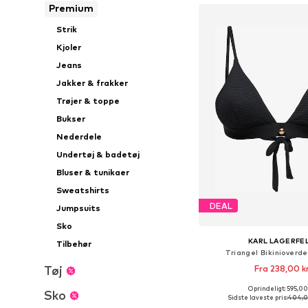
Premium
Strik
Kjoler
Jeans
Jakker & frakker
Trøjer & toppe
Bukser
Nederdele
Undertøj & badetøj
Bluser & tunikaer
Sweatshirts
DEAL
Jumpsuits
Sko
KARL LAGERFE
Tilbehør
Triangel Bikinioverdel
Tøj
Fra 238,00 k
Oprindeligt: 595,00
Sko
Sidste laveste pris:
404,0