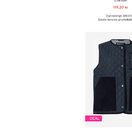
Overdel
119,20 kr
Oprindeligt: 369,00
Tilgængelige størrelser: 
Sidste laveste pris:
149,00
Føj til indkøbs
DEAL