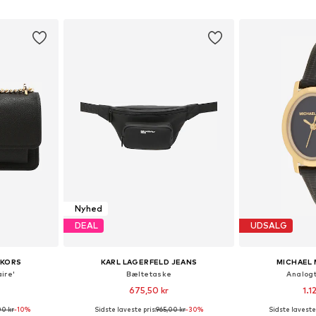
kurv
Føj til indkøbskurv
Føj til
Nyhed
DEAL
UDSALG
 KORS
KARL LAGERFELD JEANS
MICHAEL 
ire'
Bæltetaske
Analog
675,50 kr
1.1
00 kr
-10%
Sidste laveste pris:
965,00 kr
-30%
Sidste laveste 
: One Size
Tilgængelige størrelser: One Size
Tilgængelige s