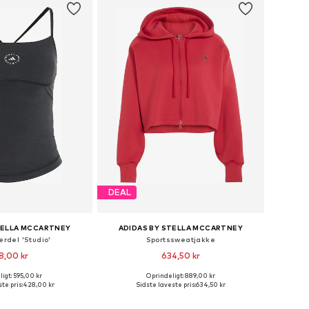
DEAL
TELLA MCCARTNEY
ADIDAS BY STELLA MCCARTNEY
erdel 'Studio'
Sportssweatjakke
8,00 kr
634,50 kr
igt: 595,00 kr
Oprindeligt: 889,00 kr
relser: XS, S, M, L, XL
Tilgængelige størrelser: XS, S, M, L, XL
te pris:
428,00 kr
Sidste laveste pris:
634,50 kr
 indkøbskurv
Føj til indkøbskurv