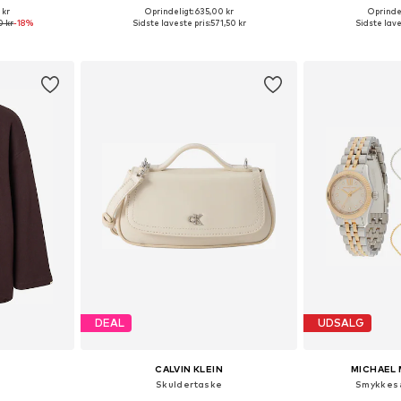
 kr
Oprindeligt: 635,00 kr
Oprindel
: One Size
Tilgængelige størrelser: One Size
Tilgængelige s
0 kr
-18%
Sidste laveste pris:
571,50 kr
Sidste lave
kurv
Føj til indkøbskurv
Føj til
DEAL
UDSALG
CALVIN KLEIN
MICHAEL 
Skuldertaske
Smykkesæ