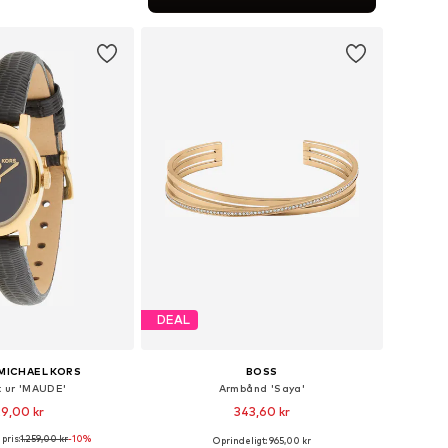
 indkøbskurv
DEAL
MICHAEL KORS
BOSS
t ur 'MAUDE'
Armbånd 'Saya'
29,00 kr
343,60 kr
pris:
1.259,00 kr
-10%
Oprindeligt: 965,00 kr
tørrelser: One Size
Tilgængelige størrelser: One Size