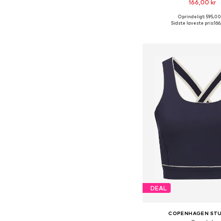
166,00 kr
Oprindeligt: 595,00
Tilgængelige størrelser: 
Sidste laveste pris:
166
Føj til indkøbs
DEAL
COPENHAGEN STU