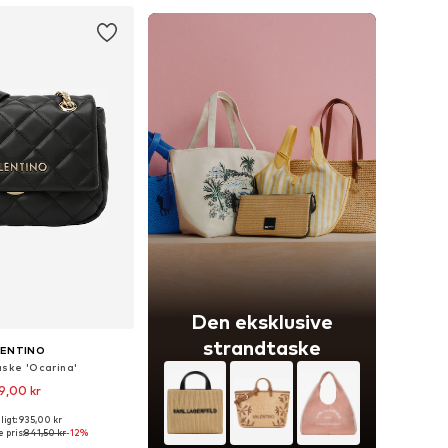
Den eksklusive
strandtaske
LENTINO
aske 'Ocarina'
9,00 kr
igt: 935,00 kr
tørrelser: One Size
 pris:
841,50 kr
-12%