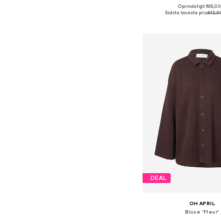
Oprindeligt: 965,00
Tilgængelige størrelser
Sidste laveste pris:
612,0
Føj til indkøbs
DEAL
OH APRIL
Bluse 'Fleur'