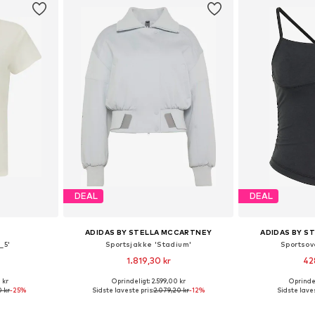
DEAL
DEAL
ADIDAS BY STELLA MCCARTNEY
ADIDAS BY S
_5'
Sportsjakke 'Stadium'
Sportsov
1.819,30 kr
42
 kr
Oprindeligt: 2.599,00 kr
Oprindel
, S, M, L, XL
Tilgængelige størrelser: XS Normale størrelser, S Normale størrelser, M Normale størrelser, L Normale størrelser, XL Normale størrelser
Tilgængelige stør
0 kr
-25%
Sidste laveste pris:
2.079,20 kr
-12%
Sidste laves
kurv
Føj til indkøbskurv
Føj til