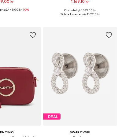
99,00 kr
1.169,10 kr
pris:
2.449,00 kr
-10%
Oprindeligt: 1.639,00 kr
tørrelser: One Size
Fås i mange størrelser
Sidste laveste pris:
1.169,10 kr
 indkøbskurv
Føj til indkøbskurv
DEAL
LENTINO
SWAROVSKI