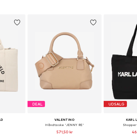
kurv
Føj til indkøbskurv
Føj til
DEAL
UDSALG
LD
VALENTINO
KARL 
Håndtaske 'JENNY RE'
Shopper
571,50 kr
46