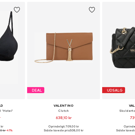
DEAL
UDSALG
LD
VALENTINO
VA
 'Hotel'
Clutch
Skuldert
r
638,10 kr
73
 kr
Oprindeligt: 709,00 kr
Oprindel
Tilgængelige størrelser: 70, 75, 80, 90, 100
Tilgængelige størrelser: One Size
Tilgængelige s
0 kr
-41%
Sidste laveste pris:
508,00 kr
Sidste laveste