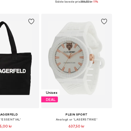
Sidste laveste pris:
386,55 kr
-11%
 indkøbskurv
Føj til indkøbskurv
Unisex
DEAL
LAGERFELD
PLEIN SPORT
 'ESSENTIAL'
Analogt ur 'LASERSTRIKE'
5,00 kr
637,50 kr