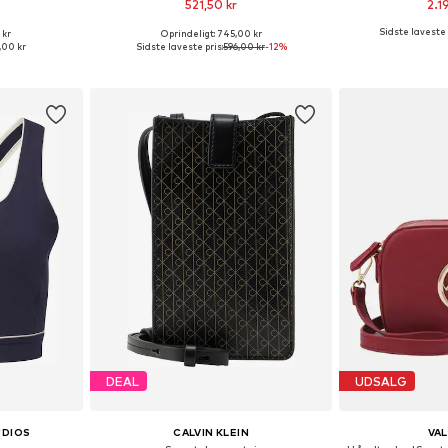
521,50 kr
2.1
Sidste laveste 
 kr
Oprindeligt: 745,00 kr
XS, S, M, L
Tilgængelige størrelser: One Size
Tilgængelige s
,00 kr
Sidste laveste pris:
596,00 kr
-12%
kurv
Føj til indkøbskurv
Føj til
DEAL
UDSALG
DIOS
CALVIN KLEIN
VA