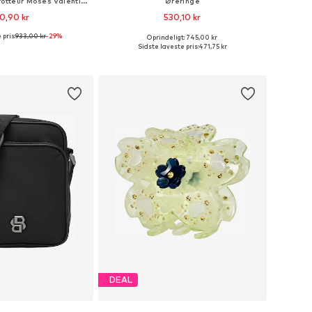
Håndtaske 'Sac trotteur Moses Valentino Rosso Scuro'
Øreringe
0,90 kr
530,10 kr
 pris:
933,00 kr
-29%
Oprindeligt: 745,00 kr
tørrelser: One Size
Tilgængelige størrelser: One Size
Sidste laveste pris:
471,75 kr
 indkøbskurv
Føj til indkøbskurv
DEAL