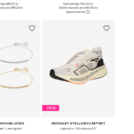
igt: 669,00 kr
Oprindeligt: 750,00 kr
tørrelser: One Size
Tilgængelige størrelser: One Size
ste pris:
395,25 kr
Sidste laveste pris:
487,50 kr
 indkøbskurv
Føj til indkøbskurv
DEAL
MICHAEL KORS
ADIDAS BY STELLA MCCARTNEY
t 'Lexington'
Løbesko 'Ultraboost 5'