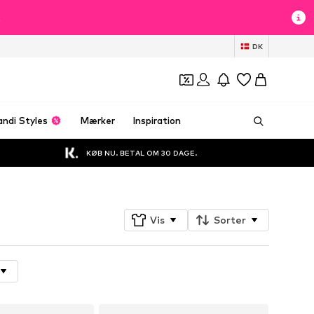
t
DK
andi Styles
Mærker
Inspiration
KØB NU. BETAL OM 30 DAGE.
Vis
Sorter