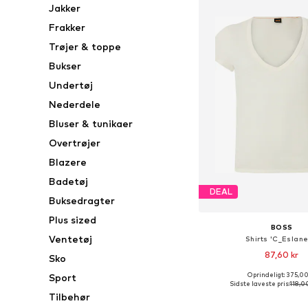
Jakker
Frakker
Trøjer & toppe
Bukser
Undertøj
Nederdele
Bluser & tunikaer
Overtrøjer
Blazere
Badetøj
DEAL
Buksedragter
Plus sized
BOSS
Ventetøj
Shirts 'C_Eslane
87,60 kr
Sko
Oprindeligt: 375,00
Sport
Tilgængelige størrelser: XS
Sidste laveste pris:
118,0
Tilbehør
Føj til indkøbs