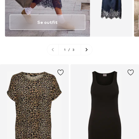
Se outfit
1
/
3