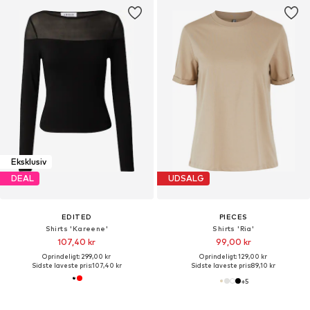
Eksklusiv
DEAL
UDSALG
EDITED
PIECES
Shirts 'Kareene'
Shirts 'Ria'
107,40 kr
99,00 kr
Oprindeligt: 299,00 kr
Oprindeligt: 129,00 kr
Sidste laveste pris:
107,40 kr
Sidste laveste pris:
89,10 kr
+
5