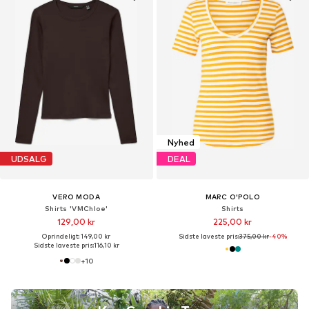
Nyhed
UDSALG
DEAL
VERO MODA
MARC O'POLO
Shirts 'VMChloe'
Shirts
129,00 kr
225,00 kr
Oprindeligt: 149,00 kr
Sidste laveste pris:
375,00 kr
-40%
Sidste laveste pris:
116,10 kr
+
10