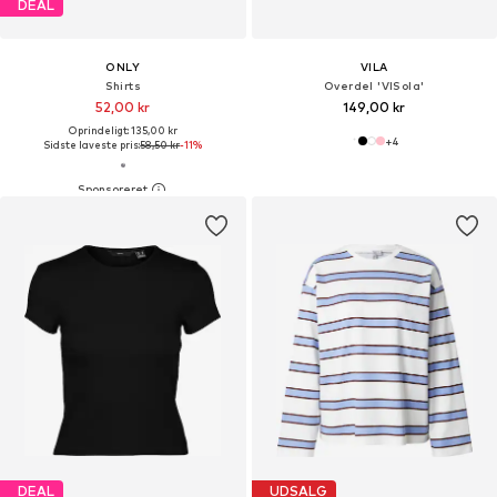
DEAL
ONLY
VILA
Shirts
Overdel 'VISola'
52,00 kr
149,00 kr
Oprindeligt: 135,00 kr
+
4
Sidste laveste pris:
58,50 kr
-11%
DEAL
UDSALG