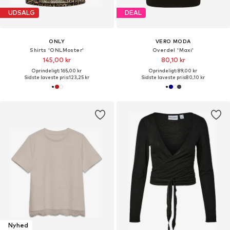
UDSALG
DEAL
ONLY
VERO MODA
Shirts 'ONLMoster'
Overdel 'Maxi'
145,00 kr
80,10 kr
Oprindeligt: 165,00 kr
Oprindeligt: 89,00 kr
Sidste laveste pris:
123,25 kr
Sidste laveste pris:
80,10 kr
Nyhed