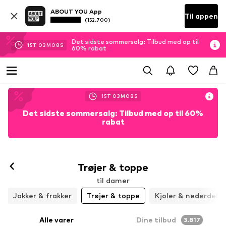
ABOUT YOU App
Til appen
(152.700)
Det sidste sommersalg: Tilbud med op til
15
T
03
M
05
S
60% rabat
15
T
03
M
05
S
Det sidste sommersalg: Tilbud med op til 60%
rabat
Trøjer & toppe
til damer
Jakker & frakker
Trøjer & toppe
Kjoler & nederdele
Alle varer
Dine tilbud
3.817