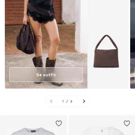
Se outfit
1
/
3