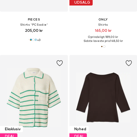
UDSALG
PIECES
ONLY
Shirts 'PCSadie'
Shirts
205,00 kr
165,00 kr
Oprindeligt: 189,00 kr
+
3
Sidste laveste pris:
148,50 kr
Eksklusiv
Nyhed
DEAL
DEAL