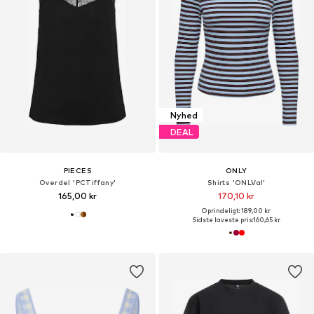
Nyhed
DEAL
PIECES
ONLY
Overdel 'PCTiffany'
Shirts 'ONLVal'
165,00 kr
170,10 kr
Oprindeligt: 189,00 kr
Sidste laveste pris:
160,65 kr