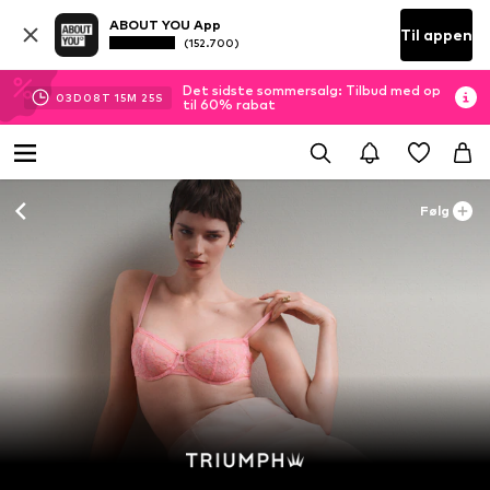
ABOUT YOU App
Til appen
(152.700)
Det sidste sommersalg: Tilbud med op
03
D
08
T
15
M
23
S
til 60% rabat
Følg