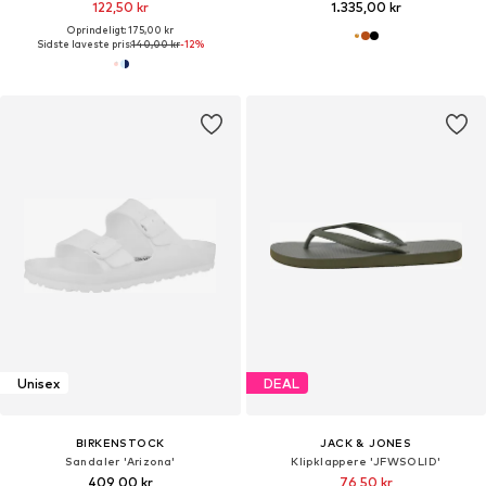
122,50 kr
1.335,00 kr
Oprindeligt: 175,00 kr
Sidste laveste pris:
140,00 kr
-12%
Unisex
DEAL
BIRKENSTOCK
JACK & JONES
Sandaler 'Arizona'
Klipklappere 'JFWSOLID'
409,00 kr
76,50 kr