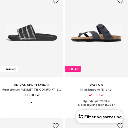
Unisex
DEAL
ADIDAS SPORTSWEAR
BAYTON
Pantoletter 'ADILETTE COMFORT 2.0'
Klipklappere 'Diane'
335,00 kr
415,38 kr
Oprindeligt: 519,23 kr
Sidste laveste pris:
415,38 kr
Filter og sortering