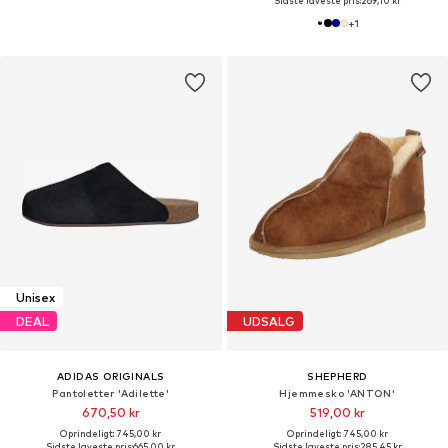
Sidste laveste pris:
269,10 kr
+
1
Unisex
DEAL
UDSALG
ADIDAS ORIGINALS
SHEPHERD
Pantoletter 'Adilette'
Hjemmesko 'ANTON'
670,50 kr
519,00 kr
Oprindeligt: 745,00 kr
Oprindeligt: 745,00 kr
Sidste laveste pris:
665,00 kr
Sidste laveste pris:
285,45 kr