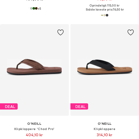
Oprindeligt: 115,00 kr
+
5
Sidste laveste pris:
76,50 kr
DEAL
DEAL
O'NEILL
O'NEILL
Klipklappere 'Chad Pro'
Klipklappere
404,10 kr
314,10 kr