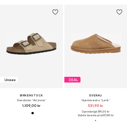
Unisex
DEAL
BIRKENSTOCK
EVERAU
Sandaler 'Arizona'
Hjemmesko 'Lark'
1.109,00 kr
531,90 kr
Oprindeligt: 591,00 kr
Sidste laveste pris:
531,90 kr