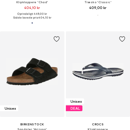
Klipklappere 'Chad'
Træsko 'Classic'
404,10 kr
409,00 kr
Oprindeligt: 449,00 kr
Sidste laveste pris:
404,10 kr
Unisex
Unisex
DEAL
BIRKENSTOCK
CROCS
Sandaler 'Arizona'
Klipklappere