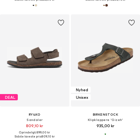
Nyhed
DEAL
Unisex
RYŁKO
BIRKENSTOCK
Sandaler
Klipklappere 'Gizeh'
809,10 kr
935,00 kr
Oprindeligt: 899,00 kr
Sidste laveste pris:
809,10 kr