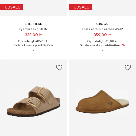
UDSALG
UDSALG
SHEPHERD
CROCS
Hjemmesko 'JON'
Træsko 'SpidermanWeb'
335,00 kr
359,00 kr
Oprindeligt: 485,00 kr
Oprindeligt: 525,00 kr
Sidste laveste pris:
184,25 kr
Sidste laveste pris:
373,50 kr
-3%