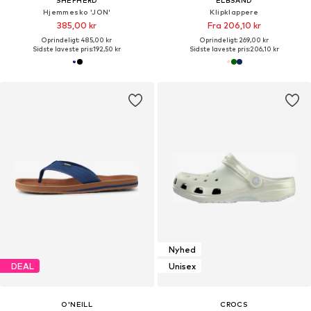
SHEPHERD
ELBSAND
Hjemmesko 'JON'
Klipklappere
385,00 kr
Fra 206,10 kr
Oprindeligt: 485,00 kr
Oprindeligt: 269,00 kr
Sidste laveste pris:
192,50 kr
Sidste laveste pris:
206,10 kr
Nyhed
DEAL
Unisex
O'NEILL
CROCS