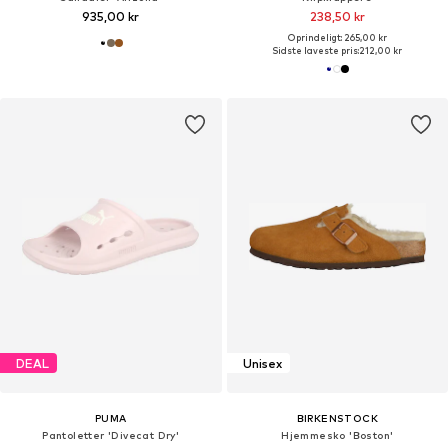
935,00 kr
238,50 kr
Oprindeligt: 265,00 kr
Sidste laveste pris:
212,00 kr
DEAL
Unisex
PUMA
BIRKENSTOCK
Pantoletter 'Divecat Dry'
Hjemmesko 'Boston'