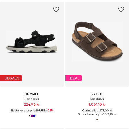
UDSALG
DEAL
HUMMEL
RYŁKO
Sandaler
Sandaler
224,96 kr
1.061,10 kr
Sidste laveste pris:
299,95 kr
-25%
Oprindeligt: 1.179,00 kr
Sidste laveste pris:
1.061,10 kr