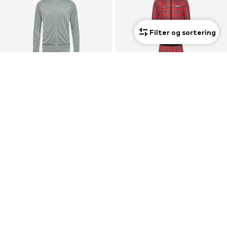
Filter og sortering
UDSALG
HUMMEL
LONSDALE
Træningsdragt 'Pulse'
Træningsdragt 'ROYAL STEWART'
324,96 kr
931,00 kr
Oprindeligt: 499,95 kr
Sidste laveste pris:
292,46 kr
+
2