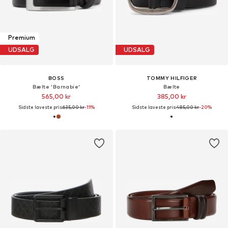
Premium
UDSALG
UDSALG
BOSS
TOMMY HILFIGER
Bælte 'Barnabie'
Bælte
565,00 kr
385,00 kr
Sidste laveste pris:
635,00 kr
-11%
Sidste laveste pris:
485,00 kr
-20%