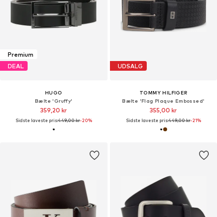
Premium
DEAL
UDSALG
HUGO
TOMMY HILFIGER
Bælte 'Gruffy'
Bælte 'Flag Plaque Embossed'
359,20 kr
355,00 kr
Sidste laveste pris:
449,00 kr
-20%
Sidste laveste pris:
449,00 kr
-21%