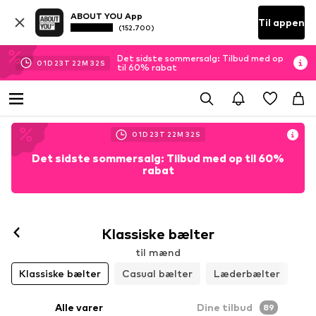
ABOUT YOU App
Til appen
(152.700)
Det sidste sommersalg: Tilbud med op
01
D
23
T
22
M
30
S
til 60% rabat
01
D
23
T
22
M
30
S
Det sidste sommersalg: Tilbud med op til 60%
rabat
Klassiske bælter
til mænd
Klassiske bælter
Casual bælter
Læderbælter
Alle varer
Dine tilbud
89