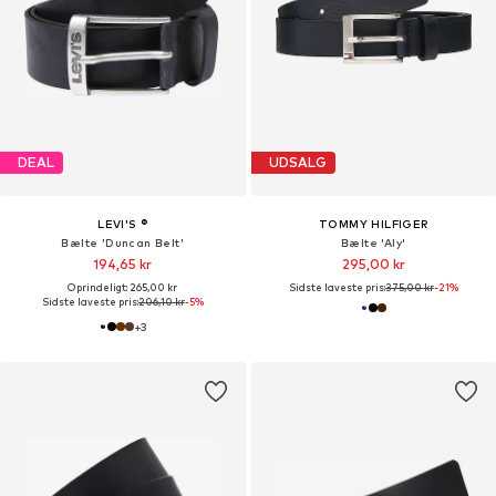
DEAL
UDSALG
LEVI'S ®
TOMMY HILFIGER
Bælte 'Duncan Belt'
Bælte 'Aly'
194,65 kr
295,00 kr
Oprindeligt: 265,00 kr
Sidste laveste pris:
375,00 kr
-21%
Sidste laveste pris:
206,10 kr
-5%
+
3