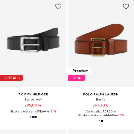
Premium
UDSALG
DEAL
TOMMY HILFIGER
POLO RALPH LAUREN
Bælte 'Aly'
Bælte
295,00 kr
567,20 kr
Sidste laveste pris:
375,00 kr
-21%
Oprindeligt: 709,00 kr
Sidste laveste pris:
635,00 kr
-10%