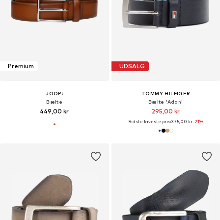
Premium
UDSALG
JOOP!
TOMMY HILFIGER
Bælte
Bælte 'Adan'
449,00 kr
295,00 kr
Sidste laveste pris:
375,00 kr
-21%