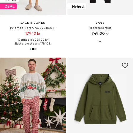
DEAL
Nyhed
JACK & JONES
VANS
Pyjamas kort 'JACEVEREST'
Hjemmedragt
179,10 kr
749,00 kr
Oprindeligt: 225,00 kr
Sidste laveste pris:
179,10 kr