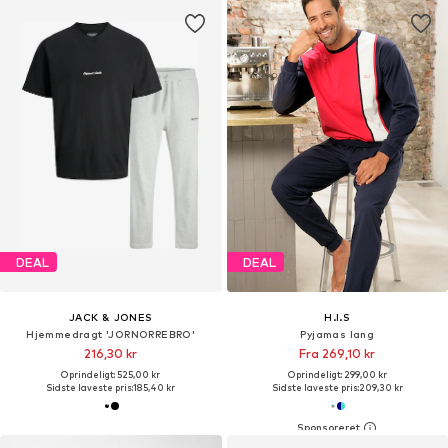
DEAL
DEAL
JACK & JONES
H.I.S
Hjemmedragt 'JORNORREBRO'
Pyjamas lang
216,30 kr
Fra 269,10 kr
Oprindeligt: 525,00 kr
Oprindeligt: 299,00 kr
Sidste laveste pris:
185,40 kr
Sidste laveste pris:
209,30 kr