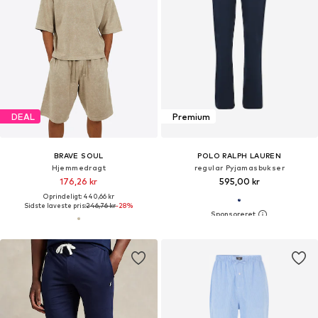
DEAL
Premium
BRAVE SOUL
POLO RALPH LAUREN
Hjemmedragt
regular Pyjamasbukser
176,26 kr
595,00 kr
Oprindeligt: 440,66 kr
Sidste laveste pris:
246,76 kr
-28%