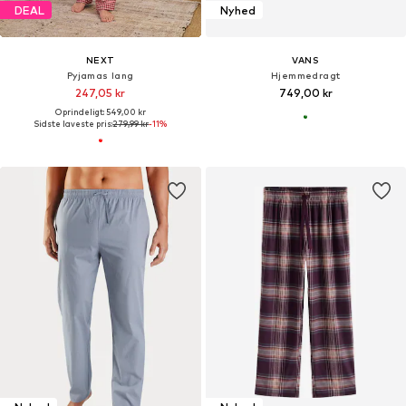
DEAL
Nyhed
NEXT
VANS
Pyjamas lang
Hjemmedragt
247,05 kr
749,00 kr
Oprindeligt: 549,00 kr
Sidste laveste pris:
279,99 kr
-11%