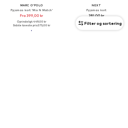
MARC O'POLO
NEXT
Pyjamas kort 'Mix N Match'
Pyjamas kort
Fra 399,00 kr
281,00 kr
Oprindeligt: 449,00 kr
Filter og sortering
Sidste laveste pris:
375,00 kr
Nyhed
DEAL
2 Pakke