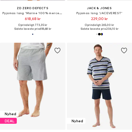
ZD ZERO DEFECTS
JACK & JONES
Pyjamas lang 'Marine 100% mercerized cotton'
Pyjamas lang 'JACEVEREST'
618,68 kr
229,00 kr
Oprindeligt: 773,35 kr
Oprindeligt: 265,00 kr
Sidste laveste pris:
618,68 kr
Sidste laveste pris:
206,10 kr
Nyhed
DEAL
Nyhed