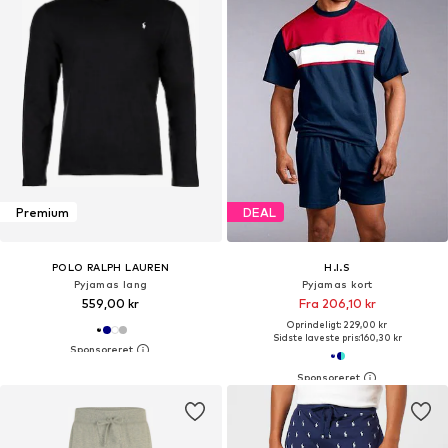
Premium
DEAL
POLO RALPH LAUREN
H.I.S
Pyjamas lang
Pyjamas kort
559,00 kr
Fra 206,10 kr
Oprindeligt: 229,00 kr
Sidste laveste pris:
160,30 kr