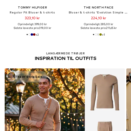
TOMMY HILFIGER
THE NORTH FACE
Regular Fit Bluser & t-shirts
Bluser & t-shirts 'Evolution Simple Dome'
323,10 kr
224,10 kr
Oprindeligt: 399,00 kr
Oprindeligt: 285,00 kr
Sidste laveste pris:
319,00 kr
Sidste laveste pris:
211,65 kr
+
2
+
1
LANGÆRMEDE TRØJER
INSPIRATION TIL OUTFITS
The AY Style Edit