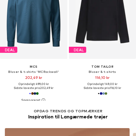
DEAL
DEAL
MCS
TOM TAILOR
Bluser & t-shirts 'MCRockwall'
Bluser & t-shirts
202,49 kr
116,10 kr
Oprindeligt: 499,00 kr
Oprindeligt: 149,00 kr
Sidste laveste pris:
202,49 kr
Sidste laveste pris:
116,10 kr
OPDAG TRENDS OG TOPMÆRKER
Inspiration til Langærmede trøjer