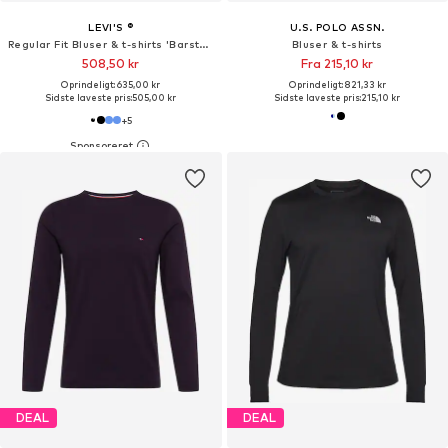
LEVI'S ®
U.S. POLO ASSN.
Regular Fit Bluser & t-shirts 'Barstow Western Standard Fit Shirt'
Bluser & t-shirts
508,50 kr
Fra 215,10 kr
Oprindeligt: 635,00 kr
Oprindeligt: 821,33 kr
Sidste laveste pris:
505,00 kr
Sidste laveste pris:
215,10 kr
+
5
DEAL
DEAL