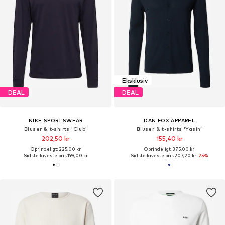
Eksklusiv
DEAL
DEAL
NIKE SPORTSWEAR
DAN FOX APPAREL
Bluser & t-shirts 'Club'
Bluser & t-shirts 'Yasin'
202,50 kr
155,40 kr
Oprindeligt: 225,00 kr
Oprindeligt: 375,00 kr
Sidste laveste pris:
199,00 kr
Sidste laveste pris:
207,20 kr
-25%