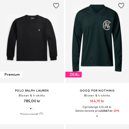
Premium
DEAL
POLO RALPH LAUREN
GOOD FOR NOTHING
Bluser & t-shirts
Bluser & t-shirts
785,00 kr
164,19 kr
Oprindeligt: 410,48 kr
Sidste laveste pris:
229,87 kr
-28%