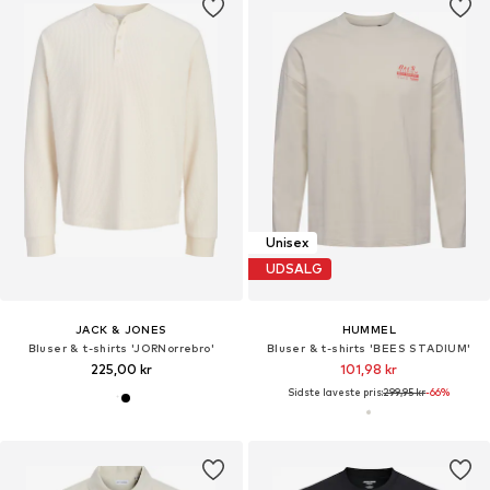
Unisex
UDSALG
JACK & JONES
HUMMEL
Bluser & t-shirts 'JORNorrebro'
Bluser & t-shirts 'BEES STADIUM'
225,00 kr
101,98 kr
Sidste laveste pris:
299,95 kr
-66%