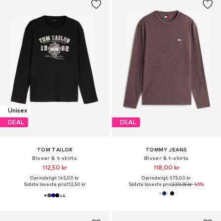
Unisex
DEAL
DEAL
TOM TAILOR
TOMMY JEANS
Bluser & t-shirts
Bluser & t-shirts
112,50 kr
118,00 kr
Oprindeligt: 145,00 kr
Oprindeligt: 375,00 kr
Sidste laveste pris:
112,50 kr
Sidste laveste pris:
220,15 kr
-46%
+
4