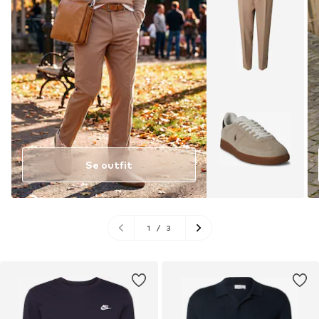
Se outfit
1
/
3