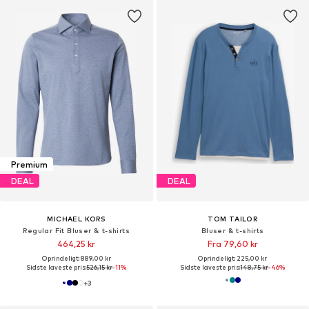
Premium
DEAL
DEAL
MICHAEL KORS
TOM TAILOR
Regular Fit Bluser & t-shirts
Bluser & t-shirts
464,25 kr
Fra 79,60 kr
Oprindeligt: 889,00 kr
Oprindeligt: 225,00 kr
Sidste laveste pris:
526,15 kr
-11%
Sidste laveste pris:
148,75 kr
-46%
+
3