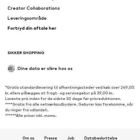
Jakker
Pullovere & strik
Creator Collaborations
Undertøj
Bluser & tunikaer
Leveringsområde
Frakker
Nederdele
Fortryd din aftale her
Badetøj
Overtrøjer
Blazere
Buksedragter
Plus size tøj
Ventetøj
SIKKER SHOPPING
Anledninger
Eksklusiv
Upcycled mode
Dine data er sikre hos os
SKO
*Gratis standardlevering til afhentningssteder ved køb over 249,00
Nyheder
Trending
kr, ellers pålægges et fragt- og servicegebyr på 39,00 kr.
Laveste pris inden for de sidste 30 dage før prisreduktionen.
Sneakers
Ankelstøvler
****Gratis fra alle netværksudbydere. Gebyrer kan forekomme, når
Pumps & høje hæle
Støvler
du ringer fra udlandet.
******Alle priser inkl. moms.
Sandaler
Lave sko
Sportssko
Ballerinasko
Pantoletter
Hjemmesko
Om os
Presse
Job
Databeskyttelse