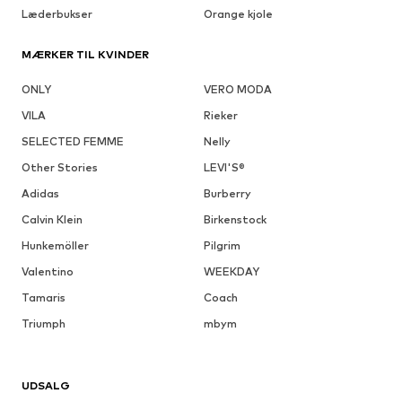
Læderbukser
Orange kjole
MÆRKER TIL KVINDER
ONLY
VERO MODA
VILA
Rieker
SELECTED FEMME
Nelly
Other Stories
LEVI'S®
Adidas
Burberry
Calvin Klein
Birkenstock
Hunkemöller
Pilgrim
Valentino
WEEKDAY
Tamaris
Coach
Triumph
mbym
UDSALG