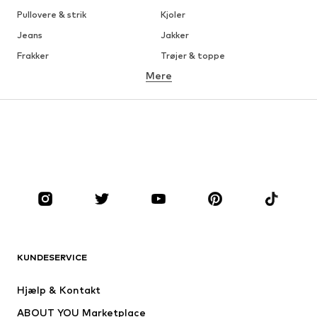
Pullovere & strik
Kjoler
Jeans
Jakker
Frakker
Trøjer & toppe
Mere
Bukser
Undertøj
Nederdele
Bluser & tunikaer
Overtrøjer
Blazere
Badetøj
Buksedragter
Plus sized
Ventetøj
Sko
Sport
Tilbehør
Premium
TØJ
KUNDESERVICE
Nyheder
Trending
Kjoler
Jeans
Hjælp & Kontakt
Trøjer & toppe
Bukser
ABOUT YOU Marketplace