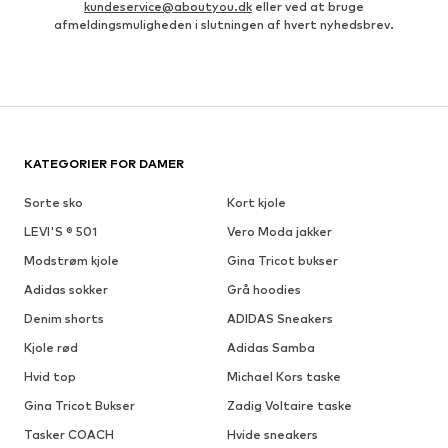
kundeservice@aboutyou.dk
eller ved at bruge
afmeldingsmuligheden i slutningen af hvert nyhedsbrev.
KATEGORIER FOR DAMER
Sorte sko
Kort kjole
LEVI'S ® 501
Vero Moda jakker
Modstrøm kjole
Gina Tricot bukser
Adidas sokker
Grå hoodies
Denim shorts
ADIDAS Sneakers
Kjole rød
Adidas Samba
Hvid top
Michael Kors taske
Gina Tricot Bukser
Zadig Voltaire taske
Tasker COACH
Hvide sneakers