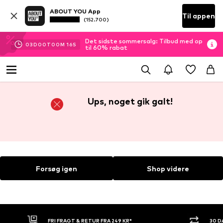
ABOUT YOU App
Til appen
(152.700)
Det sidste sommersalg: Tilbud med op
03
D
00
T
00
M
15
S
til 60% rabat
Ups, noget gik galt!
Forsøg igen
Shop videre
FRI FRAGT & RETUR FRA 249 KR*
30 