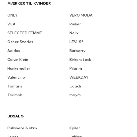
MÆRKER TIL KVINDER
ONLY
VERO MODA
VILA
Rieker
SELECTED FEMME
Nelly
Other Stories
LEVI'S®
Adidas
Burberry
Calvin Klein
Birkenstock
Hunkemöller
Pilgrim
Valentino
WEEKDAY
Tamaris
Coach
Triumph
mbym
UDSALG
Pullovere & strik
Kjoler
Jeans
Jakker