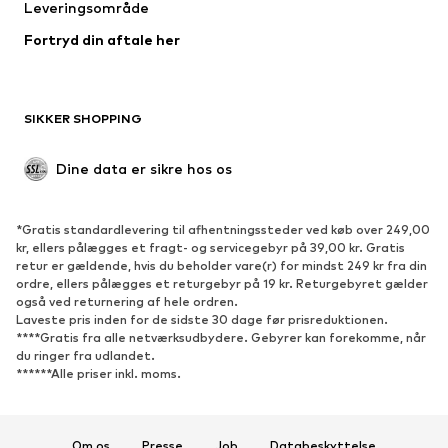
Leveringsområde
Frakker
Nederdele
Fortryd din aftale her
Badetøj
Overtrøjer
Blazere
Buksedragter
Plus size tøj
Ventetøj
SIKKER SHOPPING
Anledninger
Eksklusiv
Upcycled mode
Dine data er sikre hos os
SKO
*Gratis standardlevering til afhentningssteder ved køb over 249,00
Nyheder
Trending
kr, ellers pålægges et fragt- og servicegebyr på 39,00 kr. Gratis
retur er gældende, hvis du beholder vare(r) for mindst 249 kr fra din
Sneakers
Ankelstøvler
ordre, ellers pålægges et returgebyr på 19 kr. Returgebyret gælder
Pumps & høje hæle
Støvler
også ved returnering af hele ordren.
Laveste pris inden for de sidste 30 dage før prisreduktionen.
Sandaler
Lave sko
****Gratis fra alle netværksudbydere. Gebyrer kan forekomme, når
du ringer fra udlandet.
Sportssko
Ballerinasko
******Alle priser inkl. moms.
Pantoletter
Hjemmesko
Eksklusiv
Om os
Presse
Job
Databeskyttelse