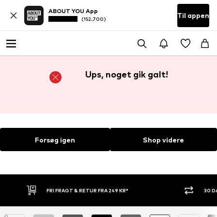
ABOUT YOU App
Til appen
(152.700)
Ups, noget gik galt!
Forsøg igen
Shop videre
FRI FRAGT & RETUR FRA 249 KR*
30 