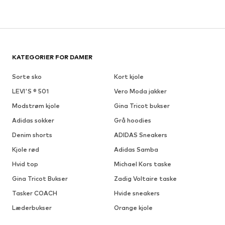
KATEGORIER FOR DAMER
Sorte sko
Kort kjole
LEVI'S ® 501
Vero Moda jakker
Modstrøm kjole
Gina Tricot bukser
Adidas sokker
Grå hoodies
Denim shorts
ADIDAS Sneakers
Kjole rød
Adidas Samba
Hvid top
Michael Kors taske
Gina Tricot Bukser
Zadig Voltaire taske
Tasker COACH
Hvide sneakers
Læderbukser
Orange kjole