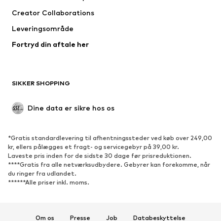
Jakker
Pullovere & strik
Creator Collaborations
Undertøj
Bluser & tunikaer
Leveringsområde
Frakker
Nederdele
Fortryd din aftale her
Badetøj
Overtrøjer
Blazere
Buksedragter
Plus size tøj
Ventetøj
SIKKER SHOPPING
Anledninger
Eksklusiv
Upcycled mode
Dine data er sikre hos os
SKO
*Gratis standardlevering til afhentningssteder ved køb over 249,00
Nyheder
Trending
kr, ellers pålægges et fragt- og servicegebyr på 39,00 kr.
Laveste pris inden for de sidste 30 dage før prisreduktionen.
Sneakers
Ankelstøvler
****Gratis fra alle netværksudbydere. Gebyrer kan forekomme, når
Pumps & høje hæle
Støvler
du ringer fra udlandet.
******Alle priser inkl. moms.
Sandaler
Lave sko
Sportssko
Ballerinasko
Pantoletter
Hjemmesko
Om os
Presse
Job
Databeskyttelse