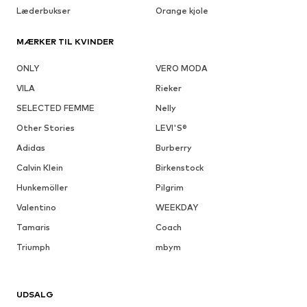
Læderbukser
Orange kjole
MÆRKER TIL KVINDER
ONLY
VERO MODA
VILA
Rieker
SELECTED FEMME
Nelly
Other Stories
LEVI'S®
Adidas
Burberry
Calvin Klein
Birkenstock
Hunkemöller
Pilgrim
Valentino
WEEKDAY
Tamaris
Coach
Triumph
mbym
UDSALG