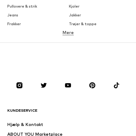
Pullovere & strik
Kjoler
Jeans
Jakker
Frakker
Trøjer & toppe
Mere
Bukser
Undertøj
Nederdele
Bluser & tunikaer
Overtrøjer
Blazere
Badetøj
Buksedragter
Plus sized
Ventetøj
Sko
Sport
Tilbehør
Premium
TØJ
KUNDESERVICE
Nyheder
Trending
Kjoler
Jeans
Hjælp & Kontakt
Trøjer & toppe
Bukser
ABOUT YOU Marketplace