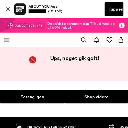
ABOUT YOU App
Til appen
(152.700)
Det sidste sommersalg: Tilbud med op
02
D
22
T
37
M
44
S
til 60% rabat
Ups, noget gik galt!
Forsøg igen
Shop videre
FRI FRAGT & RETUR FRA 249 KR*
30 