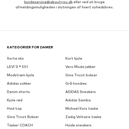
kundeservice@aboutyou.dk
eller ved at bruge
afmeldingsmuligheden i slutningen af hvert nyhedsbrev.
KATEGORIER FOR DAMER
Sorte sko
Kort kjole
LEVI'S ® 501
Vero Moda jakker
Modstrøm kjole
Gina Tricot bukser
Adidas sokker
Grå hoodies
Denim shorts
ADIDAS Sneakers
Kjole rød
Adidas Samba
Hvid top
Michael Kors taske
Gina Tricot Bukser
Zadig Voltaire taske
Tasker COACH
Hvide sneakers