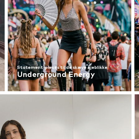
Statement-pieces til de skæve øjeblikke
Underground Energy