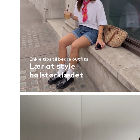
Enkle tips til bedre outfits
Lær at style
halstørklædet