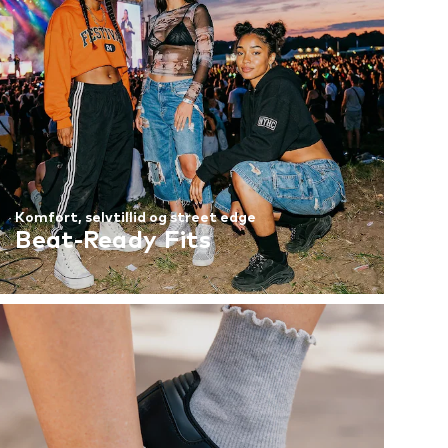
Komfort, selvtillid og street edge
Beat-Ready Fits