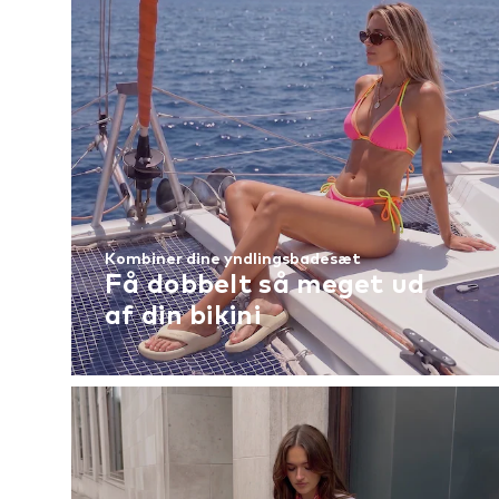
Kombiner dine yndlingsbadesæt
Få dobbelt så meget ud
af din bikini