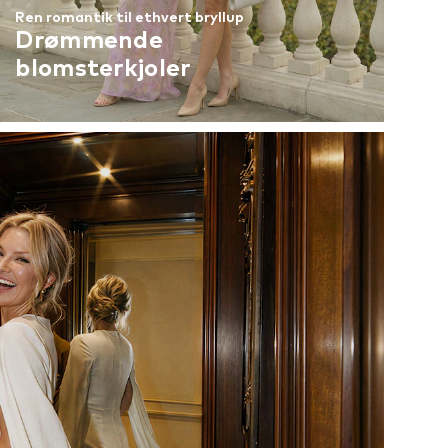
Ren romantik til ethvert bryllup
Drømmende
blomsterkjoler