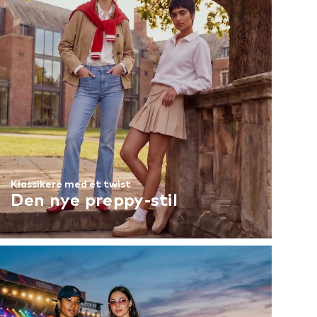
Klassikere med et twist
Den nye preppy-stil