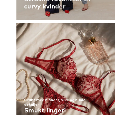
curvy kvinder
Skabt med blonder, silke og bløde
detaljer
Smukt lingeri