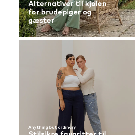
Alternativer til kjolen
for brudepiger og
gæster
Anything but ordinary
Stilsikre favoritter til