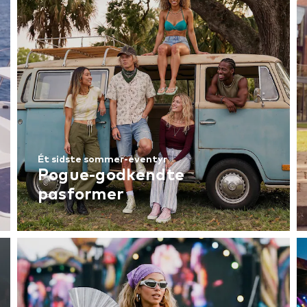
Ét sidste sommer-eventyr
Pogue-godkendte
pasformer