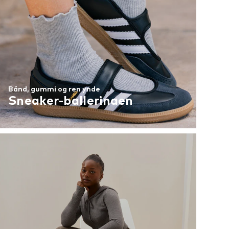
Bånd, gummi og ren ynde
Sneaker-ballerinaen