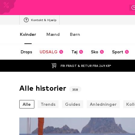
Kontakt & Hjælp
Kvinder
Mænd
Børn
Drops
UDSALG
Tøj
Sko
Sport
FRI FRAGT & RETUR FRA 249 KR*
Alle historier
358
Alle
Trends
Guides
Anledninger
Kol