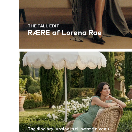
THE TALL EDIT
RÆRE af Lorena Rae
Tag dine bryllupslooks til næste niveau