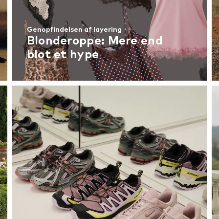
Genopfindelsen af layering
Blonderoppe: Mere end
blot et hype