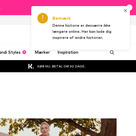
t
Bemærk
DK
Denne historie er desværre ikke
længere online. Her kan lade dig
inspirere af andre historier.
andi Styles
Mærker
Inspiration
KØB NU. BETAL OM 30 DAGE.