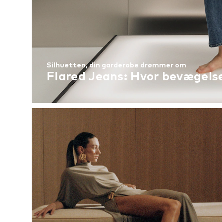
Silhuetten, din garderobe drømmer om
Flared Jeans: Hvor bevægels