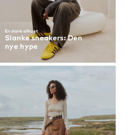
En slank silhuet
Slanke sneakers: Den
nye hype