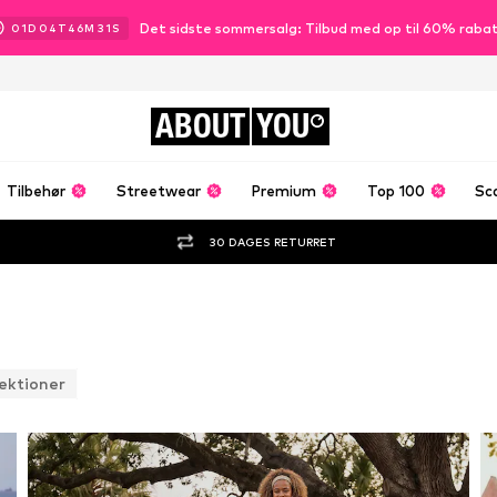
Det sidste sommersalg: Tilbud med op til 60% raba
01
D
04
T
46
M
28
S
ABOUT
YOU
Tilbehør
Streetwear
Premium
Top 100
Sc
30 DAGES RETURRET
lektioner