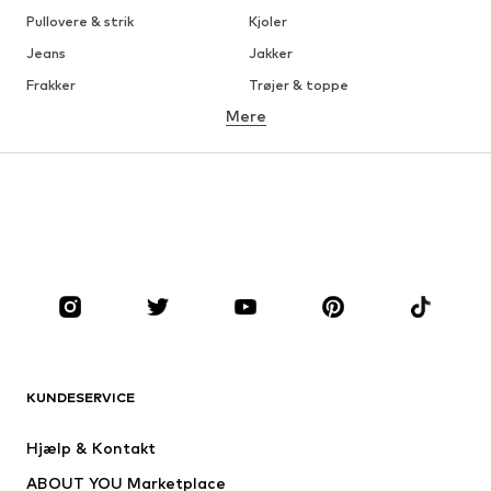
Pullovere & strik
Kjoler
Jeans
Jakker
Frakker
Trøjer & toppe
Mere
Bukser
Undertøj
Nederdele
Bluser & tunikaer
Overtrøjer
Blazere
Badetøj
Buksedragter
Plus sized
Ventetøj
Sko
Sport
Tilbehør
Premium
TØJ
KUNDESERVICE
Nyheder
Trending
Kjoler
Jeans
Hjælp & Kontakt
Trøjer & toppe
Bukser
ABOUT YOU Marketplace