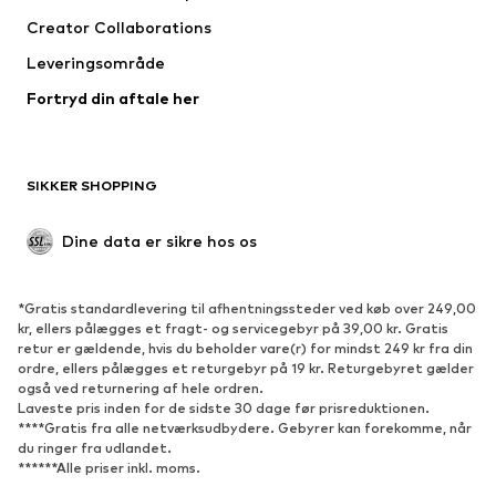
Jakker
Pullovere & strik
Creator Collaborations
Undertøj
Bluser & tunikaer
Leveringsområde
Frakker
Nederdele
Fortryd din aftale her
Badetøj
Overtrøjer
Blazere
Buksedragter
Plus size tøj
Ventetøj
SIKKER SHOPPING
Anledninger
Eksklusiv
Upcycled mode
Dine data er sikre hos os
SKO
*Gratis standardlevering til afhentningssteder ved køb over 249,00
Nyheder
Trending
kr, ellers pålægges et fragt- og servicegebyr på 39,00 kr. Gratis
retur er gældende, hvis du beholder vare(r) for mindst 249 kr fra din
Sneakers
Ankelstøvler
ordre, ellers pålægges et returgebyr på 19 kr. Returgebyret gælder
Pumps & høje hæle
Støvler
også ved returnering af hele ordren.
Laveste pris inden for de sidste 30 dage før prisreduktionen.
Sandaler
Lave sko
****Gratis fra alle netværksudbydere. Gebyrer kan forekomme, når
du ringer fra udlandet.
Sportssko
Ballerinasko
******Alle priser inkl. moms.
Pantoletter
Hjemmesko