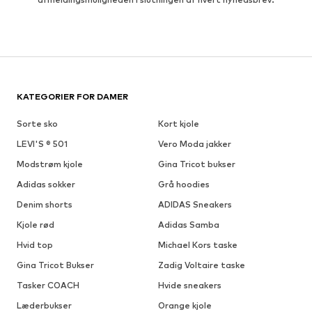
KATEGORIER FOR DAMER
Sorte sko
Kort kjole
LEVI'S ® 501
Vero Moda jakker
Modstrøm kjole
Gina Tricot bukser
Adidas sokker
Grå hoodies
Denim shorts
ADIDAS Sneakers
Kjole rød
Adidas Samba
Hvid top
Michael Kors taske
Gina Tricot Bukser
Zadig Voltaire taske
Tasker COACH
Hvide sneakers
Læderbukser
Orange kjole