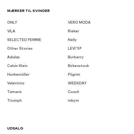
MÆRKER TIL KVINDER
ONLY
VERO MODA
VILA
Rieker
SELECTED FEMME
Nelly
Other Stories
LEVI'S®
Adidas
Burberry
Calvin Klein
Birkenstock
Hunkemöller
Pilgrim
Valentino
WEEKDAY
Tamaris
Coach
Triumph
mbym
UDSALG