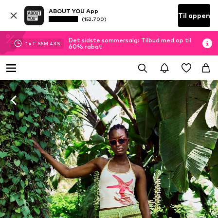
ABOUT YOU App
Til appen
(152.700)
Det sidste sommersalg: Tilbud med op til
14
T
55
M
42
S
60% rabat