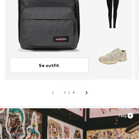
Se outfit
1
/
9
Følg