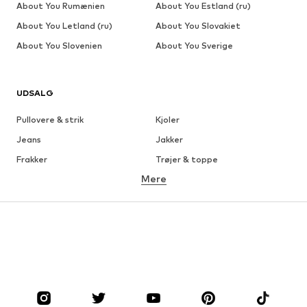
About You Rumænien
About You Estland (ru)
About You Letland (ru)
About You Slovakiet
About You Slovenien
About You Sverige
UDSALG
Pullovere & strik
Kjoler
Jeans
Jakker
Frakker
Trøjer & toppe
Mere
Bukser
Undertøj
Nederdele
Bluser & tunikaer
Overtrøjer
Blazere
Badetøj
Buksedragter
Plus sized
Ventetøj
Sko
Sport
Tilbehør
Premium