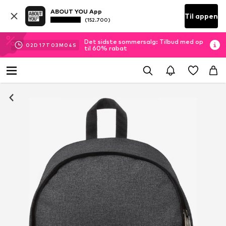
ABOUT YOU App
Til appen
(152.700)
Det sidste sommersalg: Tilbud med op
02
D
17
T
03
M
04
S
til 60% rabat