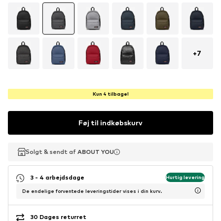
+
7
Kun 4 tilbage!
Føj til indkøbskurv
Solgt & sendt af
Solgt & sendt af
ABOUT YOU
ABOUT YOU
3 - 4 arbejdsdage
Hurtig levering
De endelige forventede leveringstider vises i din kurv.
30 Dages returret