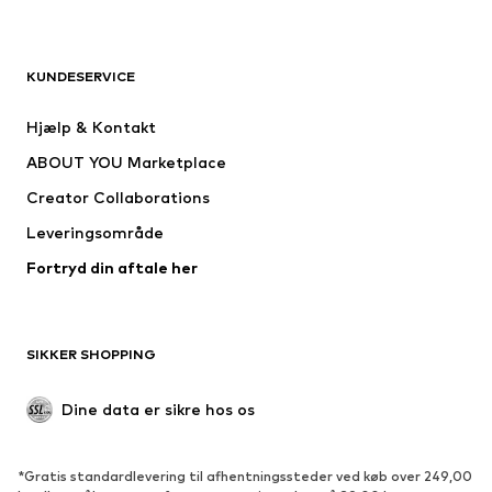
TØJ
KUNDESERVICE
Nyheder
Trending
Kjoler
Jeans
Hjælp & Kontakt
Trøjer & toppe
Bukser
ABOUT YOU Marketplace
Jakker
Pullovere & strik
Creator Collaborations
Undertøj
Bluser & tunikaer
Leveringsområde
Frakker
Nederdele
Fortryd din aftale her
Badetøj
Overtrøjer
Blazere
Buksedragter
Plus size tøj
Ventetøj
SIKKER SHOPPING
Anledninger
Eksklusiv
Upcycled mode
Dine data er sikre hos os
SKO
*Gratis standardlevering til afhentningssteder ved køb over 249,00
Nyheder
Trending