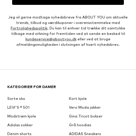
Jeg vil gerne modtage nyhedsbreve fra ABOUT YOU om aktuelle
trends, tilbud og værdikuponer i overensstemmelse med
Fortrolighedspolitik
. Du kan til enhver tid trække dit samtykke
tilbage med virkning for fremtiden ved at sende en besked til
kundeservice@aboutyou.dk
eller ved at bruge
afmeldingsmuligheden i slutningen af hvert nyhedsbrev.
KATEGORIER FOR DAMER
Sorte sko
Kort kjole
LEVI'S ® 501
Vero Moda jakker
Modstrøm kjole
Gina Tricot bukser
Adidas sokker
Grå hoodies
Denim shorts
ADIDAS Sneakers