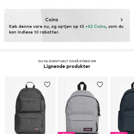
Tovejs-lynlås
2600 Antwerpen
BE
Varenummer
EST0083001000001
www.eastpak.com/de-de/contact
Coins
Køb denne vare nu, og optjen op til 
+62 Coins
, som du 
kan indløse til rabatter.
DU VIL EVENTUELT OGSÅ SYNES OM
Lignende produkter