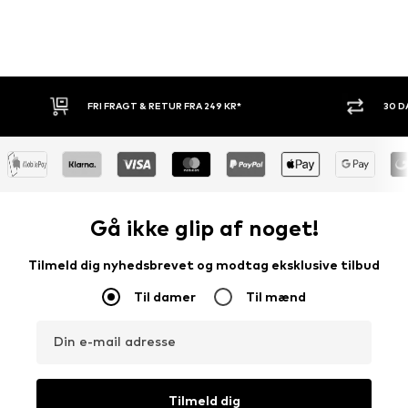
30 DAGES RETURRET
KØB
Gå ikke glip af noget!
Tilmeld dig nyhedsbrevet og modtag eksklusive tilbud
Til damer
Til mænd
Din e-mail adresse
Tilmeld dig