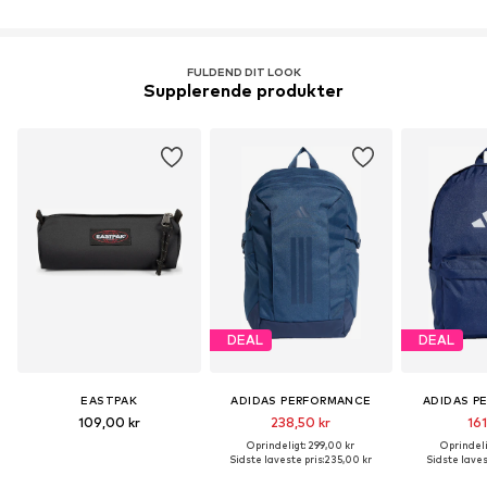
FULDEND DIT LOOK
Supplerende produkter
DEAL
DEAL
EASTPAK
ADIDAS PERFORMANCE
ADIDAS P
109,00 kr
238,50 kr
161
Oprindeligt: 299,00 kr
Oprindeli
Sidste laveste pris:
235,00 kr
Sidste laves