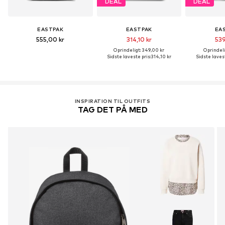
DEAL
DEAL
EASTPAK
EASTPAK
EA
555,00 kr
314,10 kr
539
Oprindeligt: 349,00 kr
Oprindeli
Sidste laveste pris:
314,10 kr
Sidste lavest
INSPIRATION TIL OUTFITS
TAG DET PÅ MED