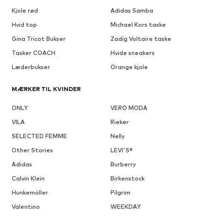
Kjole rød
Adidas Samba
Hvid top
Michael Kors taske
Gina Tricot Bukser
Zadig Voltaire taske
Tasker COACH
Hvide sneakers
Læderbukser
Orange kjole
MÆRKER TIL KVINDER
ONLY
VERO MODA
VILA
Rieker
SELECTED FEMME
Nelly
Other Stories
LEVI'S®
Adidas
Burberry
Calvin Klein
Birkenstock
Hunkemöller
Pilgrim
Valentino
WEEKDAY