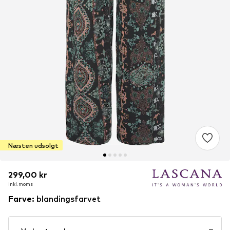
Næsten udsolgt
299,00 kr
299,00 kr
inkl. moms
inkl. moms
Farve
:
blandingsfarvet