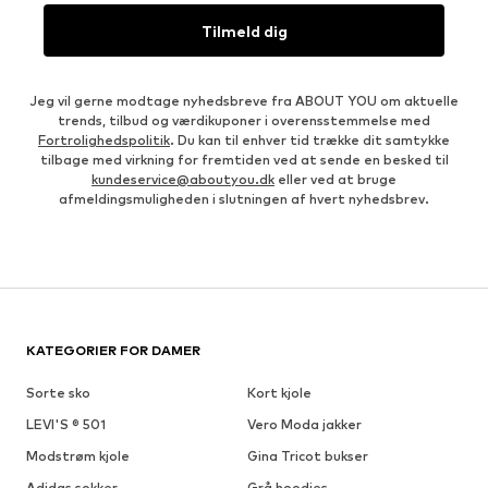
Tilmeld dig
Jeg vil gerne modtage nyhedsbreve fra ABOUT YOU om aktuelle
trends, tilbud og værdikuponer i overensstemmelse med
Fortrolighedspolitik
. Du kan til enhver tid trække dit samtykke
tilbage med virkning for fremtiden ved at sende en besked til
kundeservice@aboutyou.dk
eller ved at bruge
afmeldingsmuligheden i slutningen af hvert nyhedsbrev.
KATEGORIER FOR DAMER
Sorte sko
Kort kjole
LEVI'S ® 501
Vero Moda jakker
Modstrøm kjole
Gina Tricot bukser
Adidas sokker
Grå hoodies