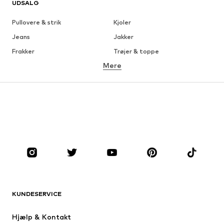
UDSALG
Pullovere & strik
Kjoler
Jeans
Jakker
Frakker
Trøjer & toppe
Mere
Bukser
Undertøj
Nederdele
Bluser & tunikaer
Overtrøjer
Blazere
Badetøj
Buksedragter
Plus sized
Ventetøj
Sko
Sport
Tilbehør
Premium
TØJ
KUNDESERVICE
Nyheder
Trending
Kjoler
Jeans
Hjælp & Kontakt
Trøjer & toppe
Bukser