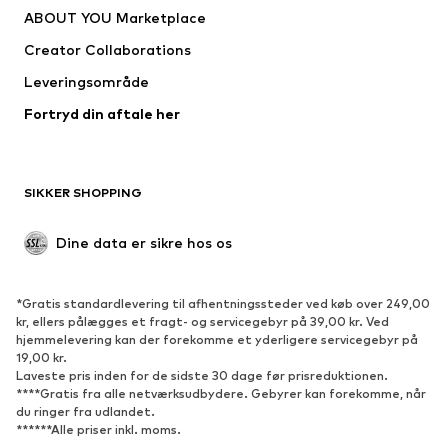
ABOUT YOU Marketplace
Jakker
Pullovere & strik
Creator Collaborations
Undertøj
Bluser & tunikaer
Leveringsområde
Frakker
Nederdele
Fortryd din aftale her
Badetøj
Overtrøjer
Blazere
Buksedragter
Plus size tøj
Ventetøj
SIKKER SHOPPING
Anledninger
Eksklusiv
Upcycled mode
Dine data er sikre hos os
SKO
*Gratis standardlevering til afhentningssteder ved køb over 249,00
Nyheder
Trending
kr, ellers pålægges et fragt- og servicegebyr på 39,00 kr. Ved
hjemmelevering kan der forekomme et yderligere servicegebyr på
Sneakers
Ankelstøvler
19,00 kr.
Pumps & høje hæle
Støvler
Laveste pris inden for de sidste 30 dage før prisreduktionen.
****Gratis fra alle netværksudbydere. Gebyrer kan forekomme, når
Sandaler
Lave sko
du ringer fra udlandet.
******Alle priser inkl. moms.
Sportssko
Ballerinasko