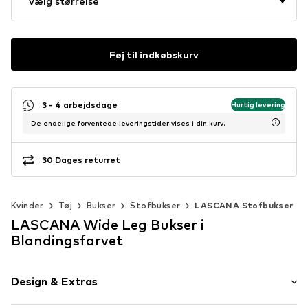
Vælg størrelse
Føj til indkøbskurv
3 - 4 arbejdsdage
Hurtig levering
De endelige forventede leveringstider vises i din kurv.
30 Dages returret
Kvinder
Tøj
Bukser
Stofbukser
LASCANA Stofbukser
LASCANA Wide Leg Bukser i
Blandingsfarvet
Design & Extras