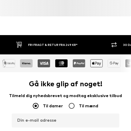
FRI FRAGT & RETUR FRA 249 KR*
30 
Gå ikke glip af noget!
Tilmeld dig nyhedsbrevet og modtag eksklusive tilbud
Til damer
Til mænd
Din e-mail adresse