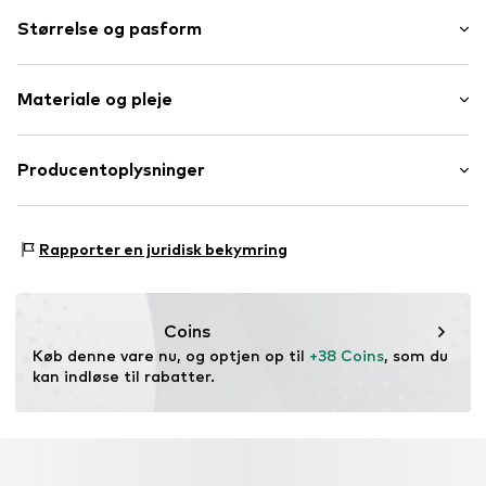
Viskose
Størrelse og pasform
Elastisk bånd/søm
Sidelommer
Længde: Lang/Maxi
All-Over-Mønster
Materiale og pleje
Pasform: Wide Leg
Blødt greb
taljehøjde: High Waist
Varenummer
LAS2671001000001
Ydre materiale: 100% Viskose
Producentoplysninger
Størrelsestabel
Elasticitet: Let elastisk
Lascana Handelsgesellschaft mbH
Werner-Otto-Straße 1-7
Rapporter en juridisk bekymring
22179 Hamburg
service@lascana.de
Coins
Køb denne vare nu, og optjen op til 
+38 Coins
, som du 
kan indløse til rabatter.