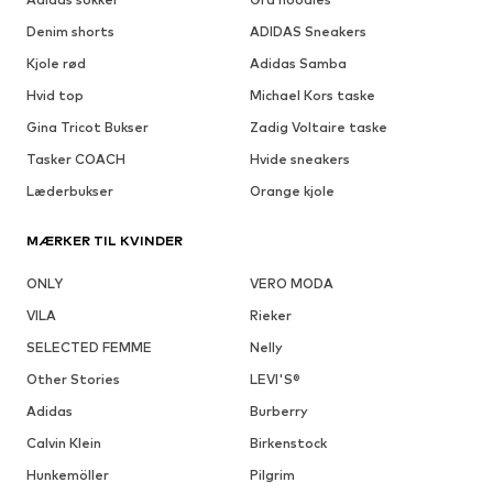
Denim shorts
ADIDAS Sneakers
Kjole rød
Adidas Samba
Hvid top
Michael Kors taske
Gina Tricot Bukser
Zadig Voltaire taske
Tasker COACH
Hvide sneakers
Læderbukser
Orange kjole
MÆRKER TIL KVINDER
ONLY
VERO MODA
VILA
Rieker
SELECTED FEMME
Nelly
Other Stories
LEVI'S®
Adidas
Burberry
Calvin Klein
Birkenstock
Hunkemöller
Pilgrim