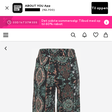
ABOUT YOU App
Til appen
(152.700)
Det sidste sommersalg: Tilbud med op
03
D
14
T
37
M
33
S
til 60% rabat