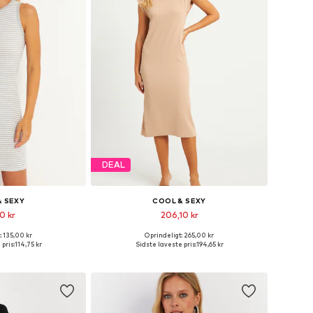
DEAL
& SEXY
COOL & SEXY
0 kr
206,10 kr
: 135,00 kr
Oprindeligt: 265,00 kr
elser: 36, 38, 40
Tilgængelige størrelser: 36, 38, 40
pris:
114,75 kr
Sidste laveste pris:
194,65 kr
ndkøbskurv
Føj til indkøbskurv