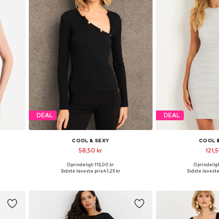
DEAL
DEAL
COOL & SEXY
COOL 
58,50 kr
121,5
Oprindeligt: 115,00 kr
Oprindeligt
, M
Tilgængelige størrelser: S, M
Tilgængelige størr
Sidste laveste pris:
41,25 kr
Sidste laveste 
Føj til indkøbskurv
Føj til i