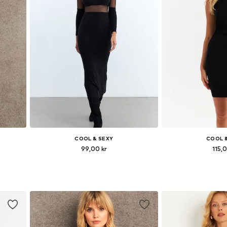
COOL & SEXY
COOL 
99,00 kr
115,0
 L
Tilgængelige størrelser: 36, 38
Tilgængelige størrel
Føj til indkøbskurv
Føj til i