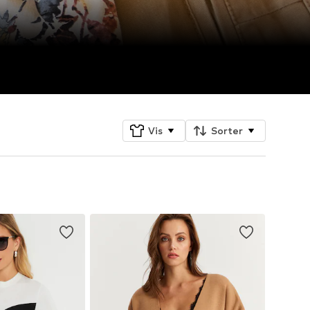
Vis
Sorter