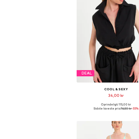
DEAL
COOL & SEXY
34,00 kr
Oprindeligt: 115,00 kr
Tilgængelige størrelser: XS, S
Sidste laveste pris:
76,50 kr
-55%
Føj til indkøbskurv