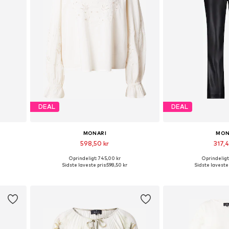
DEAL
DEAL
MONARI
MON
598,50 kr
317,4
Oprindeligt: 745,00 kr
Oprindeligt
Tilgængelige størrelser: 36, 38, 40, 42, 44, 46
Tilgængelige størrelser: S, M, L, XL, XXL, XXXL
Tilgængelige størr
Sidste laveste pris:
598,50 kr
Sidste laveste 
Føj til indkøbskurv
Føj til i