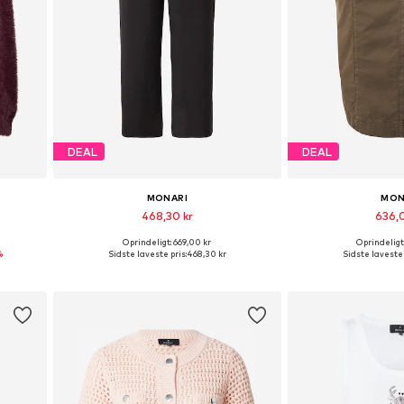
DEAL
DEAL
MONARI
MON
468,30 kr
636,
Oprindeligt: 669,00 kr
Oprindeligt
Tilgængelige størrelser: 34, 36, 38, 40, 42
%
Sidste laveste pris:
468,30 kr
Sidste laveste 
Føj til indkøbskurv
Føj til i