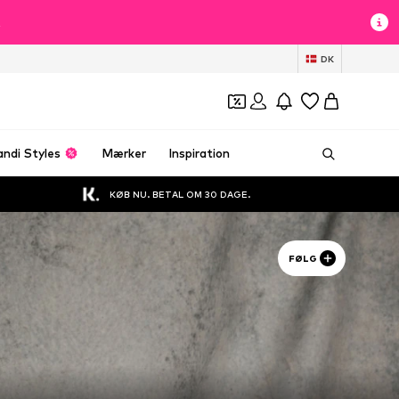
t
DK
andi Styles
Mærker
Inspiration
KØB NU. BETAL OM 30 DAGE.
FØLG