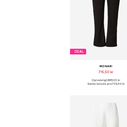
DEAL
MONARI
715,50 kr
Oprindeligt: 889,00 kr
Fås i mange størrelser
Sidste laveste pris:
705,00 kr
Føj til indkøbskurv