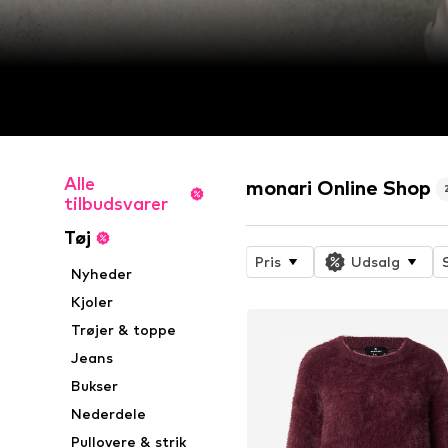
Alle
monari Online Shop
tilbudsvarer
Tøj
Pris
Udsalg
Nyheder
Kjoler
Trøjer & toppe
Jeans
Bukser
Nederdele
Pullovere & strik