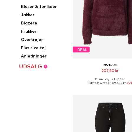
Bluser & tunikaer
Jakker
Blazere
Frakker
Overtrøjer
Plus size tøj
DEAL
Anledninger
MONARI
UDSALG
207,60 kr
Oprindeligt: 745,00 kr
Fås i mange størrelser
Sidste laveste pris:
267,00 kr
-22
Føj til indkøbskurv