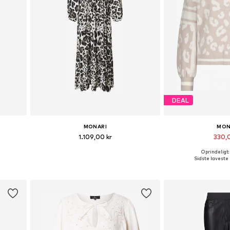
DEAL
MONARI
MON
1.109,00 kr
330,
Oprindeligt:
, 42, 44
Tilgængelige størrelser: 34, 36, 38, 40
Tilgængelige størrels
Sidste laveste 
Føj til indkøbskurv
Føj til i