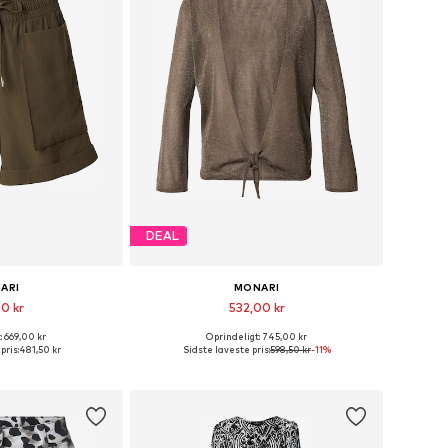
DEAL
ARI
MONARI
0 kr
532,00 kr
: 669,00 kr
Oprindeligt: 745,00 kr
ser: 36, 40, 42, 46
Fås i mange størrelser
pris:
481,50 kr
Sidste laveste pris:
598,50 kr
-11%
ndkøbskurv
Føj til indkøbskurv