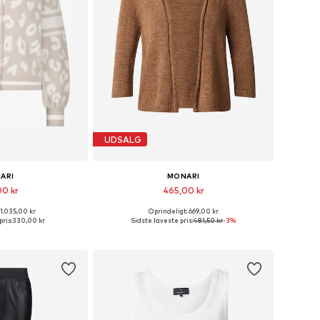
UDSALG
ARI
MONARI
00 kr
465,00 kr
 1.035,00 kr
Oprindeligt: 669,00 kr
er: L, XL, XXL, XXXL
Tilgængelige størrelser: M, L, XL, XXL
pris:
330,00 kr
Sidste laveste pris:
481,50 kr
-3%
ndkøbskurv
Føj til indkøbskurv