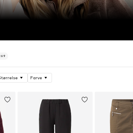
269
Størrelse
Farve