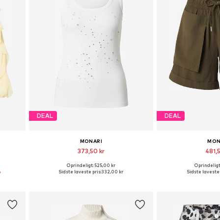
DEAL
DEAL
MONARI
MON
373,50 kr
481,5
Oprindeligt: 525,00 kr
Oprindeligt
Tilgængelige størrelser: XS, S, M, XL, XXL
Tilgængelige størrel
%
Sidste laveste pris:
332,00 kr
Sidste laveste 
Føj til indkøbskurv
Føj til i