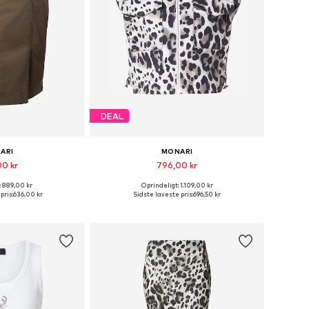
DEAL
ARI
MONARI
00 kr
796,00 kr
: 889,00 kr
Oprindeligt: 1.109,00 kr
Tilgængelige størrelser: 34, 36, 38, 40, 42, 46
Tilgængelige størrelser: XS, S, M, L, XL, XXL
pris:
636,00 kr
Sidste laveste pris:
696,50 kr
ndkøbskurv
Føj til indkøbskurv