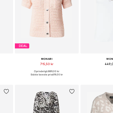
DEAL
MONARI
MON
715,50 kr
449,
Oprindeligt: 889,00 kr
Tilgængelige størrelser: XS, S, M, L, XL
Tilgængelige størr
Sidste laveste pris:
619,00 kr
Føj til indkøbskurv
Føj til i