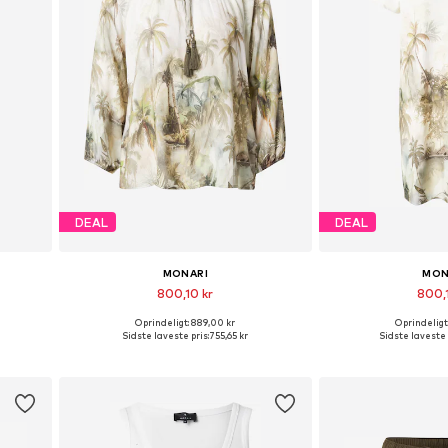
DEAL
DEAL
MONARI
MON
800,10 kr
800,
Oprindeligt: 889,00 kr
Oprindeligt
, 42, 44
Tilgængelige størrelser: S, M, L, XL, XXL, XXXL
Tilgængelige størrelse
Sidste laveste pris:
755,65 kr
Sidste laveste 
Føj til indkøbskurv
Føj til i