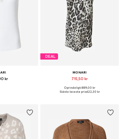
DEAL
ARI
MONARI
00 kr
715,50 kr
Oprindeligt: 889,00 kr
elser: XS, S, M, L
Tilgængelige størrelser: 34, 36, 38, 40, 42, 44
Sidste laveste pris:
622,30 kr
ndkøbskurv
Føj til indkøbskurv