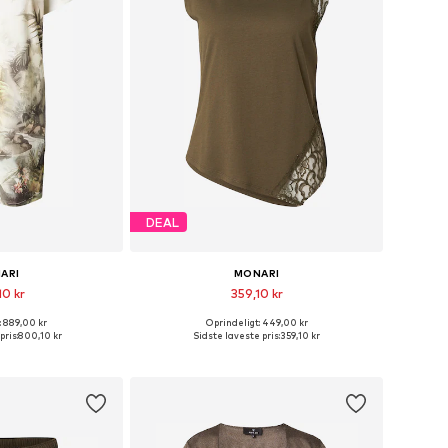
DEAL
ARI
MONARI
10 kr
359,10 kr
: 889,00 kr
Oprindeligt: 449,00 kr
r: 36, 38, 40, 44, 46
Fås i mange størrelser
pris:
800,10 kr
Sidste laveste pris:
359,10 kr
ndkøbskurv
Føj til indkøbskurv