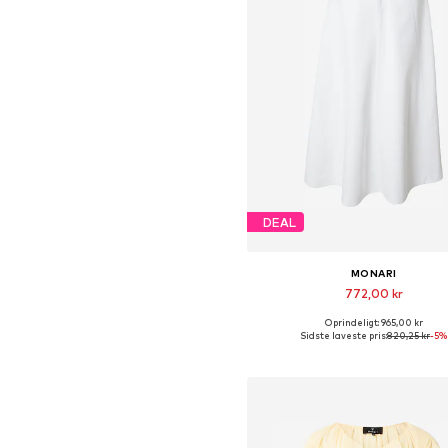
DEAL
MONARI
772,00 kr
Oprindeligt: 965,00 kr
Tilgængelige størrelser: 34, 36, 40
Sidste laveste pris:
820,25 kr
-5%
Føj til indkøbskurv