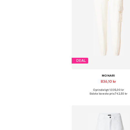
DEAL
MONARI
836,10 kr
Oprindeligt: 1.035,00 kr
Sidste laveste pris:
742,50 kr
Føj til indkøbskurv