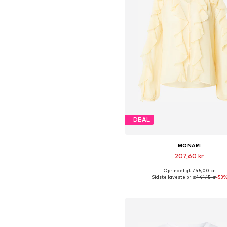
DEAL
MONARI
207,60 kr
Oprindeligt: 745,00 kr
Tilgængelige størrelser: XS
Sidste laveste pris:
441,15 kr
-53
Føj til indkøbskurv