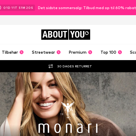
Det sidste sommersalg: Tilbud med op til 60% raba
01
D
11
T
51
M
18
S
ABOUT
YOU
Tilbehør
Streetwear
Premium
Top 100
Sc
30 DAGES RETURRET