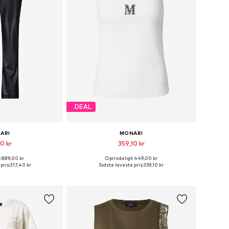
DEAL
ARI
MONARI
0 kr
359,10 kr
: 889,00 kr
Oprindeligt: 449,00 kr
elser: 36, 40, 42
Fås i mange størrelser
pris:
317,40 kr
Sidste laveste pris:
359,10 kr
ndkøbskurv
Føj til indkøbskurv