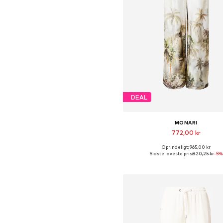
DEAL
MONARI
772,00 kr
Oprindeligt: 965,00 kr
Tilgængelige størrelser: 36, 38, 40
Sidste laveste pris:
820,25 kr
-5%
Føj til indkøbskurv