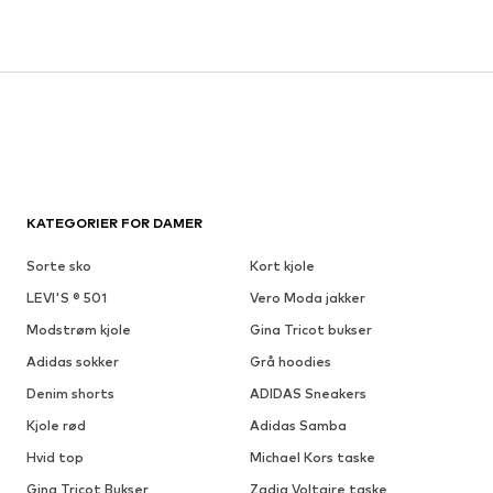
KATEGORIER FOR DAMER
Sorte sko
Kort kjole
LEVI'S ® 501
Vero Moda jakker
Modstrøm kjole
Gina Tricot bukser
Adidas sokker
Grå hoodies
Denim shorts
ADIDAS Sneakers
Kjole rød
Adidas Samba
Hvid top
Michael Kors taske
Gina Tricot Bukser
Zadig Voltaire taske