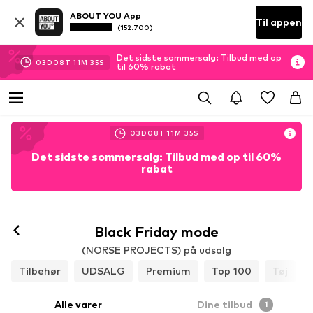
ABOUT YOU App
Til appen
(152.700)
Det sidste sommersalg: Tilbud med op
03
D
08
T
11
M
35
S
til 60% rabat
03
D
08
T
11
M
35
S
Det sidste sommersalg: Tilbud med op til 60%
rabat
Black Friday mode
(NORSE PROJECTS) på udsalg
Tilbehør
UDSALG
Premium
Top 100
Tøj
Alle varer
Dine tilbud
1