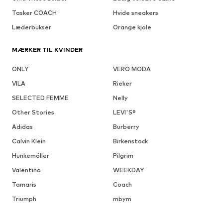
Tasker COACH
Hvide sneakers
Læderbukser
Orange kjole
MÆRKER TIL KVINDER
ONLY
VERO MODA
VILA
Rieker
SELECTED FEMME
Nelly
Other Stories
LEVI'S®
Adidas
Burberry
Calvin Klein
Birkenstock
Hunkemöller
Pilgrim
Valentino
WEEKDAY
Tamaris
Coach
Triumph
mbym