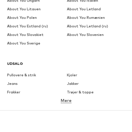
About You Ungarn
About You Italien
About You Litauen
About You Letland
About You Polen
About You Rumænien
About You Estland (ru)
About You Letland (ru)
About You Slovakiet
About You Slovenien
About You Sverige
UDSALG
Pullovere & strik
Kjoler
Jeans
Jakker
Frakker
Trøjer & toppe
Mere
Bukser
Undertøj
Nederdele
Bluser & tunikaer
Overtrøjer
Blazere
Badetøj
Buksedragter