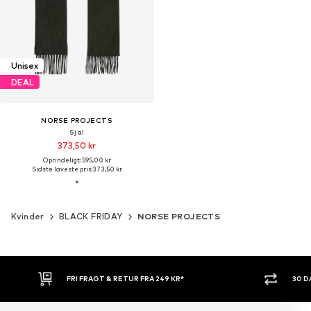
Unisex
DEAL
NORSE PROJECTS
Sjal
373,50 kr
Oprindeligt: 595,00 kr
Sidste laveste pris:
373,50 kr
Kvinder
BLACK FRIDAY
NORSE PROJECTS
FRI FRAGT & RETUR FRA 249 KR*
30 