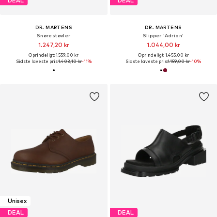
DEAL
DEAL
DR. MARTENS
DR. MARTENS
Snørestøvler
Slipper 'Adrian'
1.247,20 kr
1.044,00 kr
Oprindeligt: 1.559,00 kr
Oprindeligt: 1.455,00 kr
Sidste laveste pris:
1.403,10 kr
-11%
Sidste laveste pris:
1.159,00 kr
-10%
Unisex
DEAL
DEAL