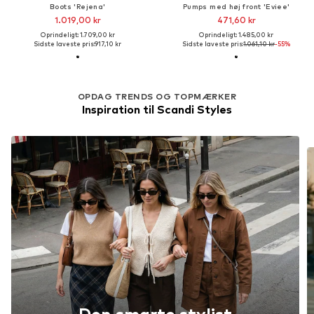
Boots 'Rejena'
Pumps med høj front 'Eviee'
1.019,00 kr
471,60 kr
Oprindeligt: 1.709,00 kr
Oprindeligt: 1.485,00 kr
Sidste laveste pris:
917,10 kr
Sidste laveste pris:
1.061,10 kr
-55%
OPDAG TRENDS OG TOPMÆRKER
Inspiration til Scandi Styles