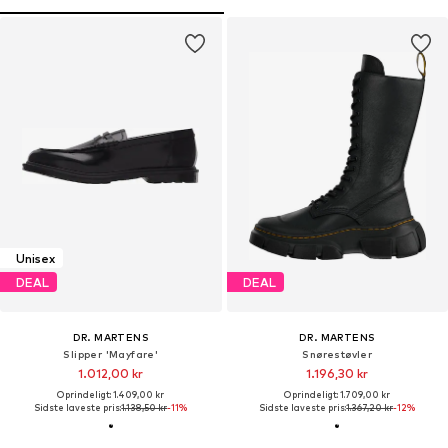
Unisex
DEAL
DEAL
DR. MARTENS
DR. MARTENS
Slipper 'Mayfare'
Snørestøvler
1.012,00 kr
1.196,30 kr
Oprindeligt: 1.409,00 kr
Oprindeligt: 1.709,00 kr
Sidste laveste pris:
1.138,50 kr
-11%
Sidste laveste pris:
1.367,20 kr
-12%