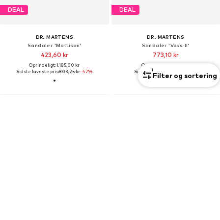
DEAL
DEAL
DR. MARTENS
DR. MARTENS
Sandaler 'Mattison'
Sandaler 'Voss II'
423,60 kr
773,10 kr
Oprindeligt: 1.185,00 kr
Oprindeligt: 965,00 kr
1
Sidste laveste pris:
803,25 kr
-47%
Sidste laveste pris:
773,10 kr
Filter og sortering
Unisex
Unisex