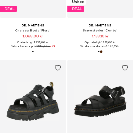
Unisex
DEAL
DEAL
DR. MARTENS
DR. MARTENS
Chelsea Boots 'Flora'
Snørestøvler 'Combs'
1.068,00 kr
1.133,10 kr
Oprindeligt: 1.335,00 kr
Oprindeligt: 1.259,00 kr
Sidste laveste pris:
1.134,75 kr
-5%
Sidste laveste pris:
1.070,15 kr