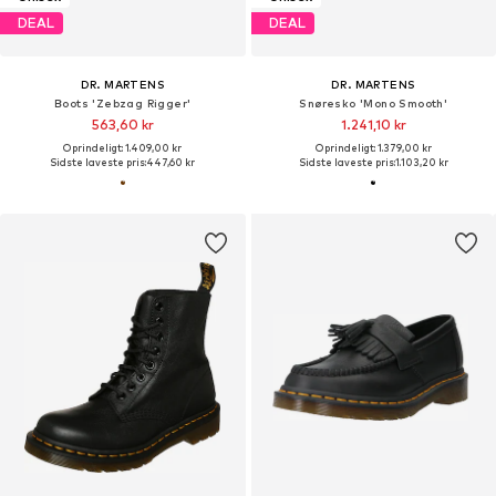
DEAL
DEAL
DR. MARTENS
DR. MARTENS
Boots 'Zebzag Rigger'
Snøresko 'Mono Smooth'
563,60 kr
1.241,10 kr
Oprindeligt: 1.409,00 kr
Oprindeligt: 1.379,00 kr
Sidste laveste pris:
447,60 kr
Sidste laveste pris:
1.103,20 kr