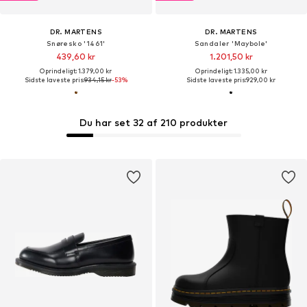
DR. MARTENS
DR. MARTENS
Snøresko '1461'
Sandaler 'Maybole'
439,60 kr
1.201,50 kr
Oprindeligt: 1.379,00 kr
Oprindeligt: 1.335,00 kr
Sidste laveste pris:
934,15 kr
-53%
Sidste laveste pris:
929,00 kr
Du har set 32 af 210 produkter