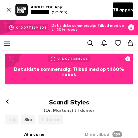
ABOUT YOU App
Til appen
(152.700)
Det sidste sommersalg: Tilbud med op
01
D
07
T
56
M
19
S
til 60% rabat
01
D
07
T
56
M
19
S
Det sidste sommersalg: Tilbud med op til 60%
rabat
Scandi Styles
(Dr. Martens) til damer
Tøj
Sko
Tilbehør
Alle varer
Dine tilbud
159