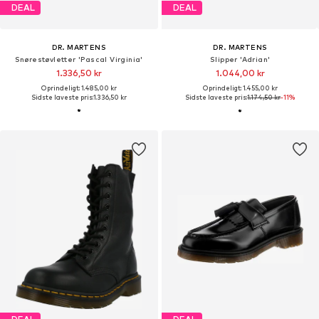
DEAL
DEAL
DR. MARTENS
DR. MARTENS
Snørestøvletter 'Pascal Virginia'
Slipper 'Adrian'
1.336,50 kr
1.044,00 kr
Oprindeligt: 1.485,00 kr
Oprindeligt: 1.455,00 kr
Sidste laveste pris:
1.336,50 kr
Sidste laveste pris:
1.174,50 kr
-11%