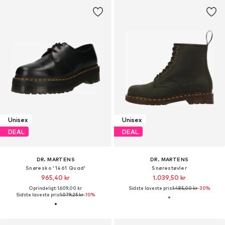
Unisex
Unisex
DEAL
DEAL
DR. MARTENS
DR. MARTENS
Snøresko '1461 Quad'
Snørestøvler
965,40 kr
1.039,50 kr
Oprindeligt: 1.609,00 kr
Sidste laveste pris:
1.485,00 kr
-30%
Sidste laveste pris:
1.079,25 kr
-10%