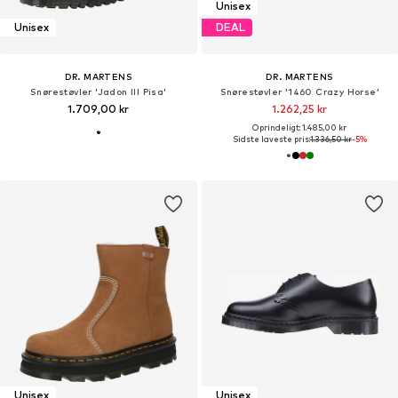
Unisex
Unisex
DEAL
DR. MARTENS
DR. MARTENS
Snørestøvler 'Jadon III Pisa'
Snørestøvler '1460 Crazy Horse'
1.709,00 kr
1.262,25 kr
Oprindeligt: 1.485,00 kr
Sidste laveste pris:
1.336,50 kr
-5%
Unisex
Unisex