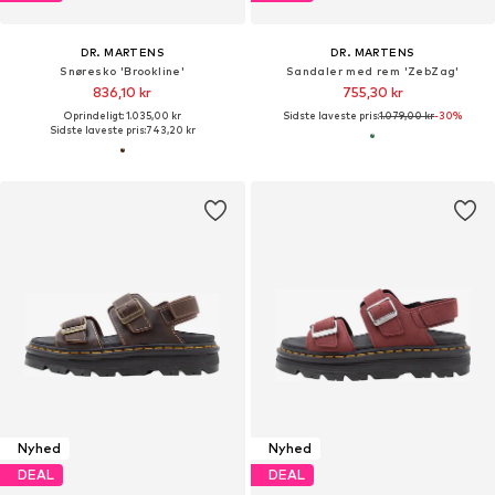
DR. MARTENS
DR. MARTENS
Snøresko 'Brookline'
Sandaler med rem 'ZebZag'
836,10 kr
755,30 kr
Oprindeligt: 1.035,00 kr
Sidste laveste pris:
1.079,00 kr
-30%
Sidste laveste pris:
743,20 kr
Nyhed
Nyhed
DEAL
DEAL