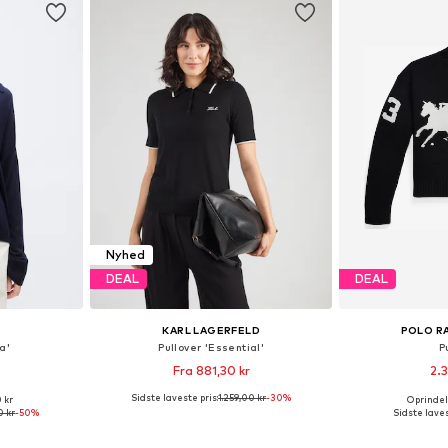
Nyhed
DEAL
DEAL
KARL LAGERFELD
POLO R
a'
Pullover 'Essential'
P
Fra 881,30 kr
2.3
Sidste laveste pris:
1.259,00 kr
-30%
0 kr
Oprindeli
: S, M, L
Tilgængelige størrelser: XS, S, M, L, XL, XXL
Tilgængelige stø
0 kr
-50%
Sidste laves
kurv
Føj til indkøbskurv
Føj til