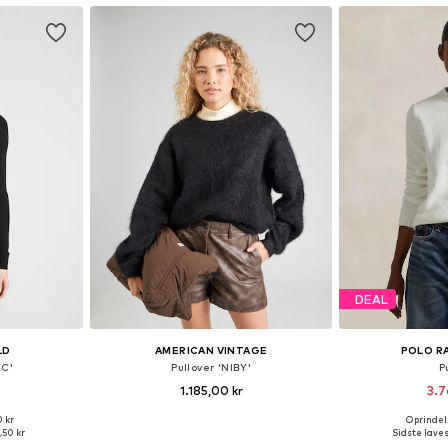
DEAL
LD
AMERICAN VINTAGE
POLO R
IC'
Pullover 'NIBY'
P
1.185,00 kr
3.7
0 kr
Oprindeli
XS, S, M, L
Tilgængelige størrelser: S, M, L
Tilgængelige stør
,50 kr
Sidste laves