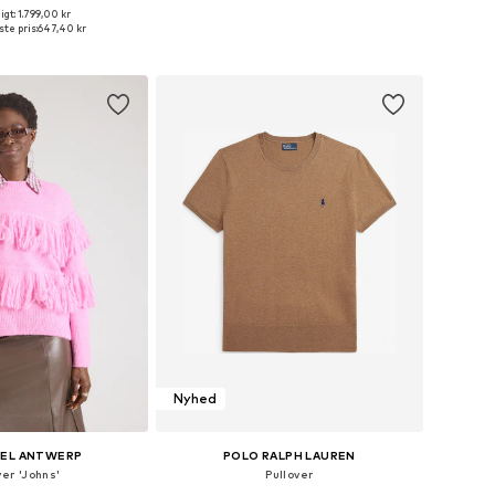
gt: 1.799,00 kr
ge størrelser: L
Tilgængelige størrelser: XS, S, M, L, XL, XXL
te pris:
647,40 kr
 indkøbskurv
Føj til indkøbskurv
Nyhed
IEL ANTWERP
POLO RALPH LAUREN
ver 'Johns'
Pullover