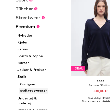
Tilbehør
Streetwear
Premium
Nyheder
Kjoler
Jeans
Shirts & toppe
Bukser
DEAL
Jakker & frakker
Strik
BOSS
Cardigans
Pullover 'Fiaffis
Strikket sweater
330,00 kr
Undertøj &
Oprindeligt: 1.185,0
Tilgængelige størrelser
Sidste laveste pris:
660,0
badetøj
Føj til indkøbs
Bluser & tunikaer