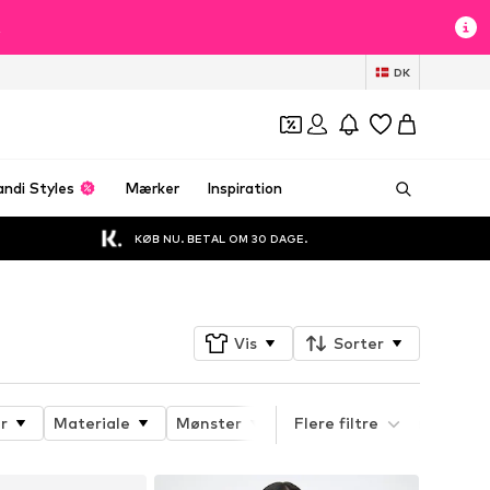
t
DK
andi Styles
Mærker
Inspiration
KØB NU. BETAL OM 30 DAGE.
Vis
Sorter
r
Materiale
Mønster
Produktets egenskaber
Flere filtre