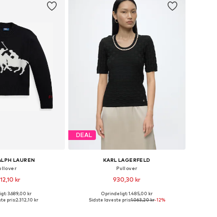
DEAL
ALPH LAUREN
KARL LAGERFELD
ullover
Pullover
12,10 kr
930,30 kr
gt: 3.689,00 kr
Oprindeligt: 1.485,00 kr
rrelser: XS, S, M, XL
Tilgængelige størrelser: XS, S, M, XL
te pris:
2.312,10 kr
Sidste laveste pris:
1.063,20 kr
-12%
 indkøbskurv
Føj til indkøbskurv