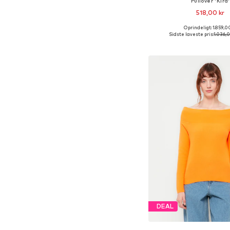
Pullover 'Kira'
518,00 kr
Oprindeligt: 1.859,0
Tilgængelige størrelser
Sidste laveste pris:
1.036,
Føj til indkøbs
DEAL