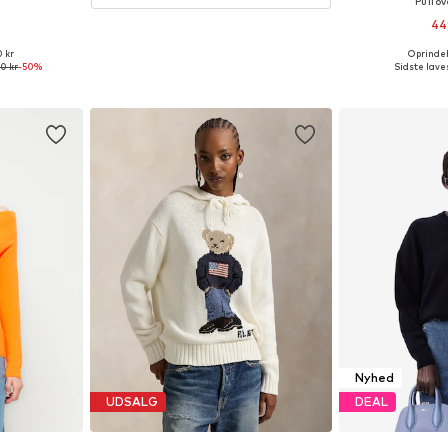
Pullov
44
0 kr
Oprindeli
: XS, M, L
Tilgængelige st
00 kr
-50%
Sidste laves
kurv
Føj til
Nyhed
UDSALG
DEAL