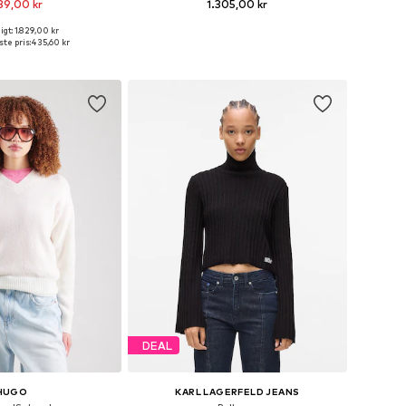
89,00 kr
1.305,00 kr
+
4
gt: 1.829,00 kr
tørrelser: XS, S, L
Tilgængelige størrelser: XS, S, M, L, XL
te pris:
435,60 kr
 indkøbskurv
Føj til indkøbskurv
DEAL
HUGO
KARL LAGERFELD JEANS