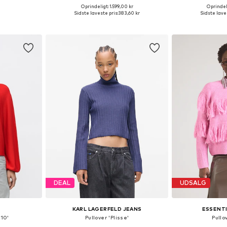
Oprindeligt: 1.599,00 kr
Oprindeli
, S, M, L, XL
Tilgængelige størrelser: XS, S, M, L, XL
Tilgængeli
Sidste laveste pris:
383,60 kr
Sidste laves
kurv
Føj til indkøbskurv
Føj til
DEAL
UDSALG
KARL LAGERFELD JEANS
ESSENT
 10'
Pullover 'Plisse'
Pullo