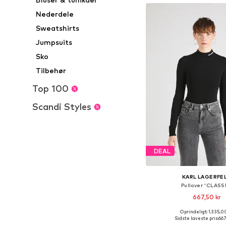
Nederdele
Sweatshirts
Jumpsuits
Sko
Tilbehør
Top 100
Scandi Styles
DEAL
KARL LAGERFE
Pullover 'CLASS
667,50 kr
Oprindeligt: 1.335,0
Tilgængelige størrelser: 
Sidste laveste pris:
667