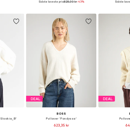
Sidste laveste pris:
828,00 kr
-43%
Sidste lave
kurv
Føj til indkøbskurv
Føj til
DEAL
DEAL
BOSS
'Slookia_B'
Pullover 'Fondyssa'
Pullov
623,35 kr
64