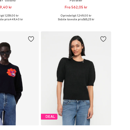
er 'Solanu'
Pullover
9,40 kr
Fra 562,05 kr
gt: 1.259,00 kr
Oprindeligt: 1.249,00 kr
ørrelser: XS, S, M, L
Tilgængelige størrelser: XS, S, M, L, XL
te pris:
449,40 kr
Sidste laveste pris:
565,25 kr
 indkøbskurv
Føj til indkøbskurv
DEAL