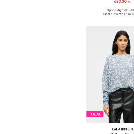
650,30 kr
Oprindeligt: 1.335,0
Tilgængelige størrelser: 
Sidste laveste pris:
650
Føj til indkøbs
DEAL
LALA BERLIN