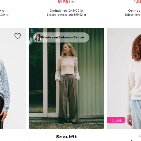
599,52 kr
1.0
0 kr
Oprindeligt: 1.249,00 kr
Oprindeli
XS, S, M, L
Tilgængelige størrelser: XS, S, M, L, XL
Tilgængelige s
,30 kr
Sidste laveste pris:
599,52 kr
Sidste laves
kurv
Føj til indkøbskurv
Føj til
Marie von Behrens-Felipe
DEAL
Se outfit