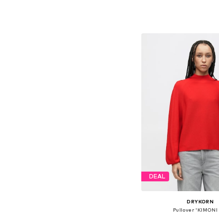
Tilgængelige størrelser: XS
Føj til indkøbs
DEAL
DRYKORN
Pullover 'KIMONI