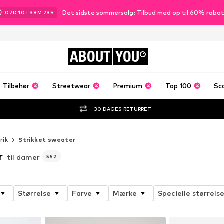
Det sidste sommersalg: Tilbud med op til 60% raba
02
D
10
T
38
M
21
S
ABOUT
YOU
Tilbehør
Streetwear
Premium
Top 100
Sc
30 DAGES RETURRET
rik
Strikket sweater
r
til damer
552
Størrelse
Farve
Mærke
Specielle størrelse