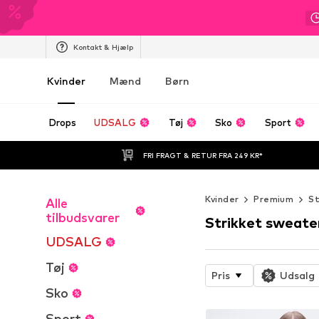
Kontakt & Hjælp
Kvinder
Mænd
Børn
Drops
UDSALG
Tøj
Sko
Sport
FRI FRAGT & RETUR FRA 249 KR*
Kvinder
Premium
St
Alle
tilbudsvarer
Strikket sweate
UDSALG
Tøj
Pris
Udsalg
Sko
Sport