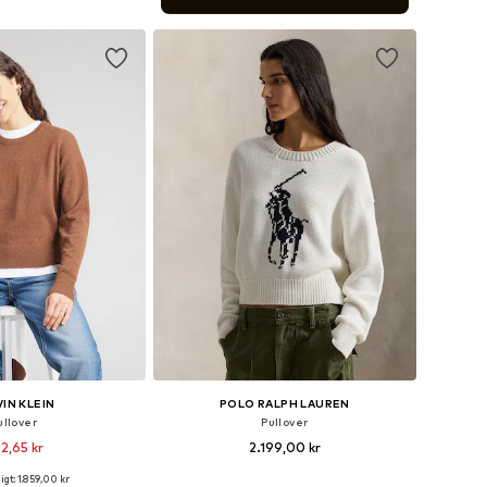
 indkøbskurv
IN KLEIN
POLO RALPH LAUREN
ullover
Pullover
2,65 kr
2.199,00 kr
gt: 1.859,00 kr
relser: XS, S, M, L, XL
Tilgængelige størrelser: XS, M, L, XL