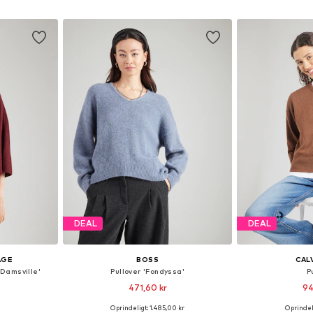
kurv
Føj til indkøbskurv
Føj til
DEAL
DEAL
AGE
BOSS
CALV
'Damsville'
Pullover 'Fondyssa'
P
471,60 kr
94
Oprindeligt: 1.485,00 kr
Oprindeli
 XS-S, M-L
Tilgængelige størrelser: S, M, L
Tilgængelige stør