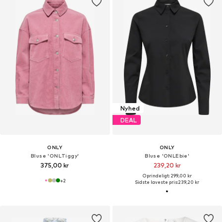
Nyhed
DEAL
ONLY
ONLY
Bluse 'ONLTiggy'
Bluse 'ONLEbie'
375,00 kr
239,20 kr
Oprindeligt: 299,00 kr
+
2
Sidste laveste pris:
239,20 kr