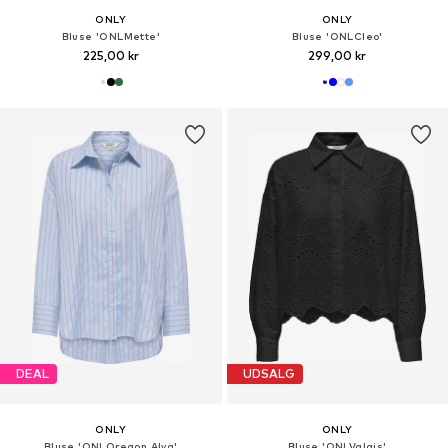
ONLY
ONLY
Bluse 'ONLMette'
Bluse 'ONLCleo'
225,00 kr
299,00 kr
DEAL
UDSALG
ONLY
ONLY
Bluse 'ONLOregon Alva'
Bluse 'ONLValais'