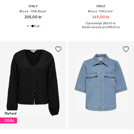
ONLY
ONLY
Bluse 'ONLRaya'
Bluse 'ONLIsla'
205,00 kr
249,00 kr
Oprindeligt: 285,00 kr
+
5
Sidste laveste pris:
195,00 kr
Nyhed
DEAL