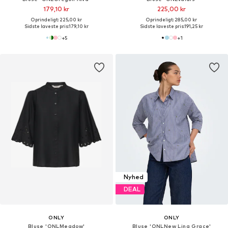
179,10 kr
225,00 kr
Oprindeligt: 225,00 kr
Oprindeligt: 285,00 kr
Sidste laveste pris:
179,10 kr
Sidste laveste pris:
191,25 kr
+
5
+
1
Nyhed
DEAL
ONLY
ONLY
Bluse 'ONLMeadow'
Bluse 'ONLNew Lina Grace'