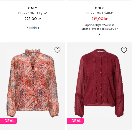
ONLY
ONLY
Bluse 'ONLThyra'
Bluse 'ONLSAKA'
225,00 kr
219,00 kr
Oprindeligt: 299,00 kr
+
1
Sidste laveste pris:
87,60 kr
DEAL
DEAL