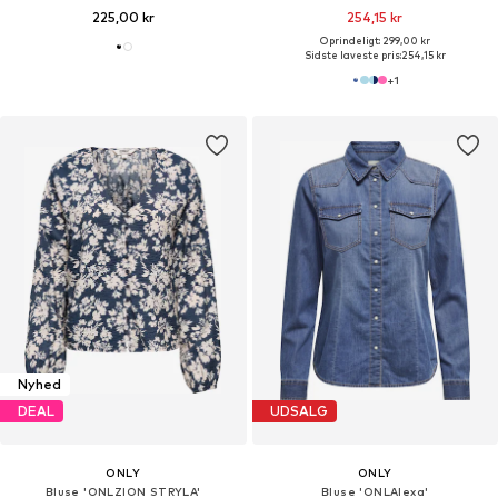
225,00 kr
254,15 kr
Oprindeligt: 299,00 kr
Sidste laveste pris:
254,15 kr
+
1
Nyhed
DEAL
UDSALG
ONLY
ONLY
Bluse 'ONLZION STRYLA'
Bluse 'ONLAlexa'