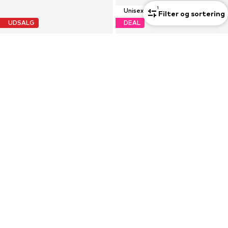
1
Unisex
Filter og sortering
UDSALG
DEAL
DR. MARTENS
DR. MARTENS
Slipper 'Madaline'
Sportslig snøresko 'Brookline'
859,00 kr
306,00 kr
Oprindeligt: 1.155,00 kr
Oprindeligt: 965,00 kr
Sidste laveste pris:
773,10 kr
Sidste laveste pris:
535,20 kr
-42%