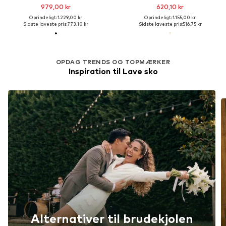
979,00 kr
620,10 kr
Oprindeligt: 1.229,00 kr
Oprindeligt: 1.155,00 kr
Sidste laveste pris:
773,10 kr
Sidste laveste pris:
516,75 kr
OPDAG TRENDS OG TOPMÆRKER
Inspiration til Lave sko
Alternativer til brudekjolen