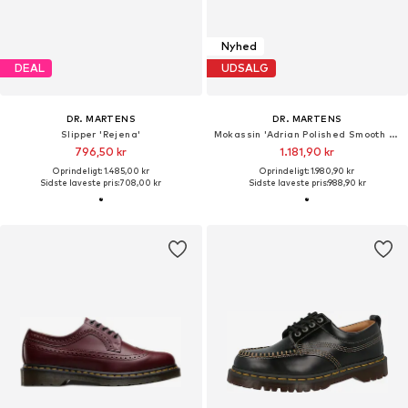
Nyhed
DEAL
UDSALG
DR. MARTENS
DR. MARTENS
Slipper 'Rejena'
Mokassin 'Adrian Polished Smooth Black'
796,50 kr
1.181,90 kr
Oprindeligt: 1.485,00 kr
Oprindeligt: 1.980,90 kr
Sidste laveste pris:
708,00 kr
Sidste laveste pris:
988,90 kr