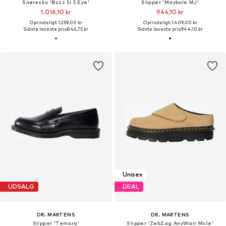
Snøresko 'Buzz 5i 5 Eye'
Slipper 'Maybole MJ'
1.016,10 kr
944,10 kr
Oprindeligt: 1.259,00 kr
Oprindeligt: 1.409,00 kr
Sidste laveste pris:
846,75 kr
Sidste laveste pris:
944,10 kr
Unisex
UDSALG
DEAL
DR. MARTENS
DR. MARTENS
Slipper 'Temara'
Slipper 'ZebZag AnyWair Mule'