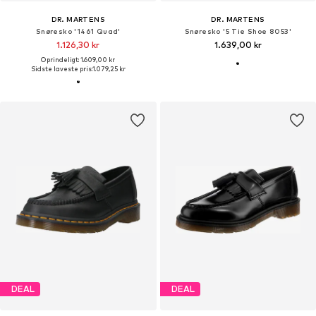
DR. MARTENS
DR. MARTENS
Snøresko '1461 Quad'
Snøresko '5 Tie Shoe 8053'
1.126,30 kr
1.639,00 kr
Oprindeligt: 1.609,00 kr
Sidste laveste pris:
1.079,25 kr
DEAL
DEAL