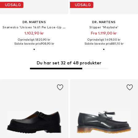
UDSALG
UDSALG
DR. MARTENS
DR. MARTENS
Snøresko 'Unisex 1461 Pw Lace-Up Black Noir Greasy Shoes'
Slipper 'Maybole'
1.102,90 kr
Fra 1.119,00 kr
Oprindeligt: 1.820,90 kr
Oprindeligt: 1.409,00 kr
Sidste laveste pris:
908,90 kr
Sidste laveste pris:
881,10 kr
Du har set 32 af 48 produkter