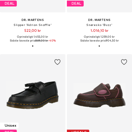
DEAL
DEAL
DR. MARTENS
DR. MARTENS
Slipper 'Adrian Snaffle'
Snøresko 'Buzz'
522,00 kr
1.016,10 kr
Oprindeligt: 1.455,00 kr
Oprindeligt: 1.259,00 kr
Sidste laveste pris:
869,00 kr
-40%
Sidste laveste pris:
904,50 kr
Unisex