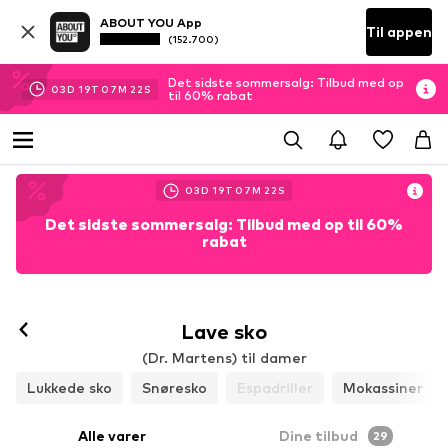
ABOUT YOU App
Til appen
(152.700)
Det sidste sommersalg: Tilbud med op
03
D
19
T
07
M
21
S
til 60% rabat
03
D
19
T
07
M
21
S
Det sidste sommersalg: Tilbud med op til 60%
rabat
Lave sko
(Dr. Martens) til damer
Lukkede sko
Snøresko
Espadriller
Mokassiner
Alle varer
Dine tilbud
29