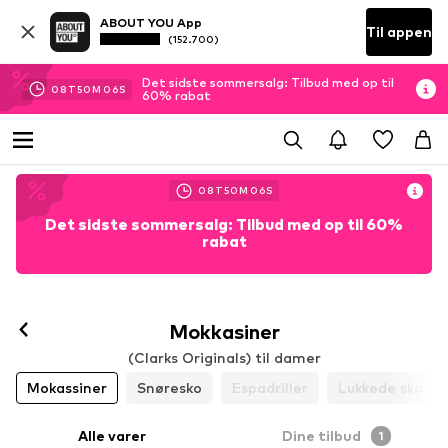
ABOUT YOU App
Til appen
(152.700)
Det sidste sommersalg: Tilbud med op til
08
T
50
M
06
S
60% rabat
08
T
50
M
06
S
Det sidste sommersalg: Tilbud med op til 60%
rabat
Mokkasiner
(Clarks Originals) til damer
Mokassiner
Snøresko
Espadriller
Lukkede sko
Alle varer
Dine tilbud
1