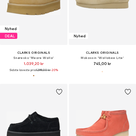
Nyhed
DEAL
Nyhed
CLARKS ORIGINALS
CLARKS ORIGINALS
Snøresko 'Meare Walla'
Mokassin 'Wallabee Lite'
1.039,20 kr
745,00 kr
Sidste laveste pris:
1.299,00 kr
-20%