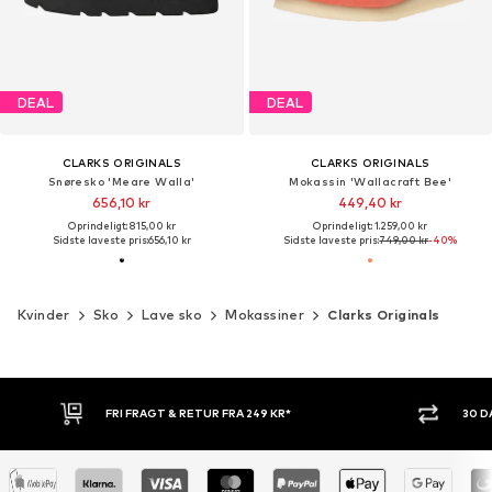
DEAL
DEAL
CLARKS ORIGINALS
CLARKS ORIGINALS
Snøresko 'Meare Walla'
Mokassin 'Wallacraft Bee'
656,10 kr
449,40 kr
Oprindeligt: 815,00 kr
Oprindeligt: 1.259,00 kr
Sidste laveste pris:
656,10 kr
Sidste laveste pris:
749,00 kr
-40%
Kvinder
Sko
Lave sko
Mokassiner
Clarks Originals
FRI FRAGT & RETUR FRA 249 KR*
30 