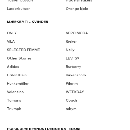
Tasker COACH
Hvide sneakers
Læderbukser
Orange kjole
MÆRKER TIL KVINDER
ONLY
VERO MODA
VILA
Rieker
SELECTED FEMME
Nelly
Other Stories
LEVI'S®
Adidas
Burberry
Calvin Klein
Birkenstock
Hunkemöller
Pilgrim
Valentino
WEEKDAY
Tamaris
Coach
Triumph
mbym
POPULÆRE BRANDS I DENNE KATEGORI