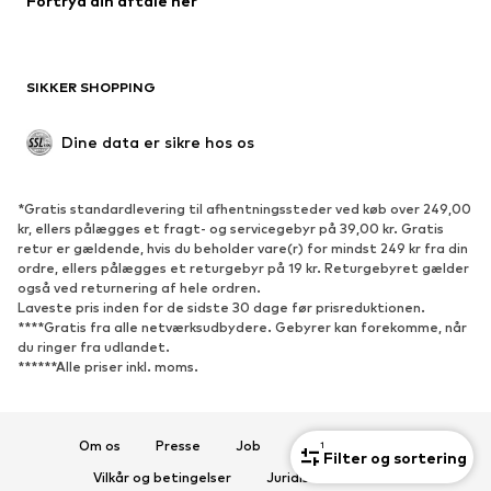
Fortryd din aftale her
Badetøj
Overtrøjer
Blazere
Buksedragter
Plus size tøj
Ventetøj
SIKKER SHOPPING
Anledninger
Eksklusiv
Upcycled mode
Dine data er sikre hos os
SKO
*Gratis standardlevering til afhentningssteder ved køb over 249,00
Nyheder
Trending
kr, ellers pålægges et fragt- og servicegebyr på 39,00 kr. Gratis
retur er gældende, hvis du beholder vare(r) for mindst 249 kr fra din
Sneakers
Ankelstøvler
ordre, ellers pålægges et returgebyr på 19 kr. Returgebyret gælder
Pumps & høje hæle
Støvler
også ved returnering af hele ordren.
Laveste pris inden for de sidste 30 dage før prisreduktionen.
Sandaler
Lave sko
****Gratis fra alle netværksudbydere. Gebyrer kan forekomme, når
du ringer fra udlandet.
Sportssko
Ballerinasko
******Alle priser inkl. moms.
Pantoletter
Hjemmesko
Eksklusiv
Om os
Presse
Job
Databeskyttelse
1
Filter og sortering
SPORT
Vilkår og betingelser
Juridisk information