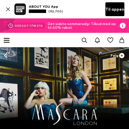
ABOUT YOU App
Til appen
(152.700)
Det sidste sommersalg: Tilbud med op
03
D
20
T
17
M
30
S
til 60% rabat
Følg