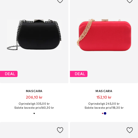
DEAL
DEAL
MASCARA
MASCARA
206,10 kr
152,10 kr
Oprindeligt: 335,00 kr
Oprindeligt: 245,00 kr
Sidste laveste pris:
160,30 kr
Sidste laveste pris:
118,30 kr