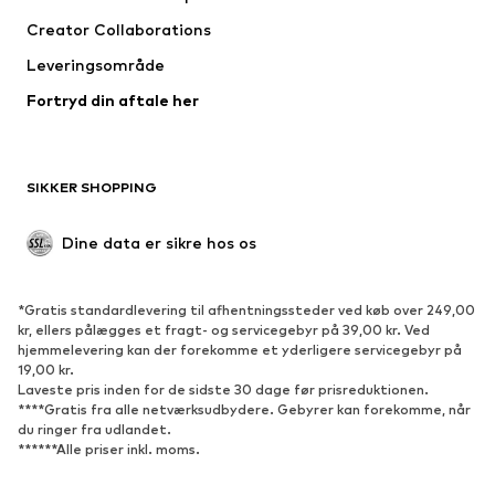
Jakker
Pullovere & strik
Creator Collaborations
Undertøj
Bluser & tunikaer
Leveringsområde
Frakker
Nederdele
Fortryd din aftale her
Badetøj
Overtrøjer
Blazere
Buksedragter
Plus size tøj
Ventetøj
SIKKER SHOPPING
Anledninger
Eksklusiv
Upcycled mode
Dine data er sikre hos os
SKO
*Gratis standardlevering til afhentningssteder ved køb over 249,00
Nyheder
Trending
kr, ellers pålægges et fragt- og servicegebyr på 39,00 kr. Ved
hjemmelevering kan der forekomme et yderligere servicegebyr på
Sneakers
Ankelstøvler
19,00 kr.
Pumps & høje hæle
Støvler
Laveste pris inden for de sidste 30 dage før prisreduktionen.
****Gratis fra alle netværksudbydere. Gebyrer kan forekomme, når
Sandaler
Lave sko
du ringer fra udlandet.
******Alle priser inkl. moms.
Sportssko
Ballerinasko
Pantoletter
Hjemmesko