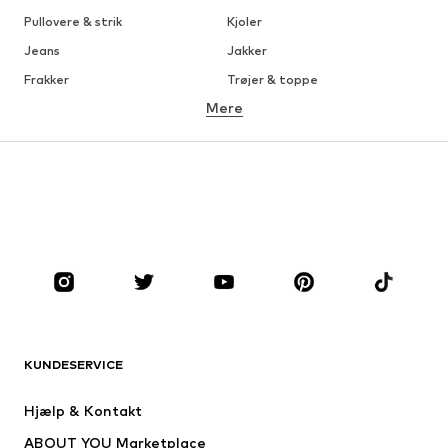
Pullovere & strik
Kjoler
Jeans
Jakker
Frakker
Trøjer & toppe
Mere
Bukser
Undertøj
Nederdele
Bluser & tunikaer
Overtrøjer
Blazere
Badetøj
Buksedragter
Plus sized
Ventetøj
Sko
Sport
Tilbehør
Premium
TØJ
KUNDESERVICE
Nyheder
Trending
Kjoler
Jeans
Hjælp & Kontakt
Trøjer & toppe
Bukser
ABOUT YOU Marketplace