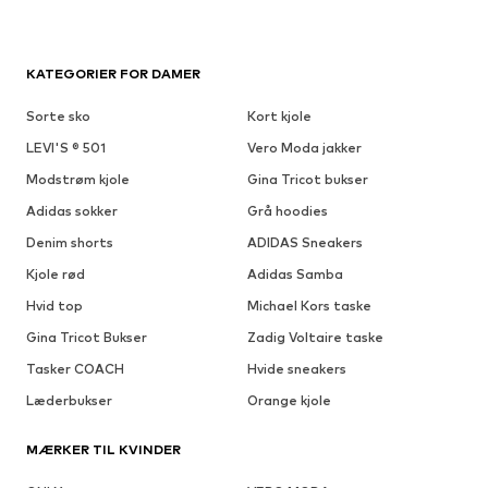
KATEGORIER FOR DAMER
Sorte sko
Kort kjole
LEVI'S ® 501
Vero Moda jakker
Modstrøm kjole
Gina Tricot bukser
Adidas sokker
Grå hoodies
Denim shorts
ADIDAS Sneakers
Kjole rød
Adidas Samba
Hvid top
Michael Kors taske
Gina Tricot Bukser
Zadig Voltaire taske
Tasker COACH
Hvide sneakers
Læderbukser
Orange kjole
MÆRKER TIL KVINDER