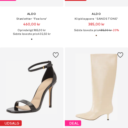
ALDO
ALDO
Støvletter 'Faelora'
Klipklappere 'SANDSTONE'
460,00 kr
385,00 kr
Oprindeligt: 965,00 kr
Sidste laveste pris:
485,00 kr
-20%
Sidste laveste pris:
402,50 kr
UDSALG
DEAL