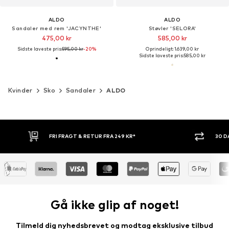
ALDO
ALDO
Sandaler med rem 'JACYNTHE'
Støvler 'SELORA'
475,00 kr
585,00 kr
Sidste laveste pris:
595,00 kr
-20%
Oprindeligt: 1.639,00 kr
Sidste laveste pris:
585,00 kr
Kvinder
Sko
Sandaler
ALDO
30 DAGES RETURRET
KØB NU.
Gå ikke glip af noget!
Tilmeld dig nyhedsbrevet og modtag eksklusive tilbud