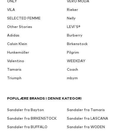
ONLY
VERO MODA
VILA
Rieker
SELECTED FEMME
Nelly
Other Stories
LEVI'S®
Adidas
Burberry
Calvin Klein
Birkenstock
Hunkemöller
Pilgrim
Valentino
WEEKDAY
Tamaris
Coach
Triumph
mbym
POPULÆRE BRANDS I DENNE KATEGORI
Sandaler fra Bayton
Sandaler fra Tamaris
Sandaler fra BIRKENSTOCK
Sandaler fra LASCANA
Sandaler fra BUFFALO
Sandaler fra WODEN