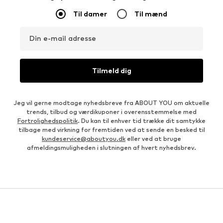
Til damer
Til mænd
Din e-mail adresse
Tilmeld dig
Jeg vil gerne modtage nyhedsbreve fra ABOUT YOU om aktuelle
trends, tilbud og værdikuponer i overensstemmelse med
Fortrolighedspolitik
. Du kan til enhver tid trække dit samtykke
tilbage med virkning for fremtiden ved at sende en besked til
kundeservice@aboutyou.dk
eller ved at bruge
afmeldingsmuligheden i slutningen af hvert nyhedsbrev.