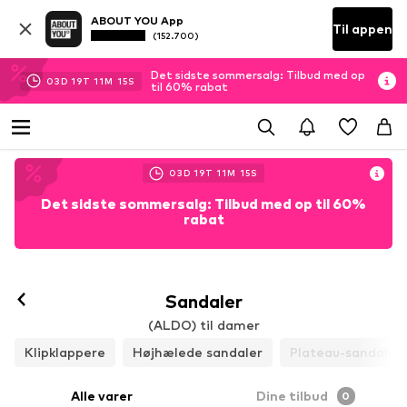
ABOUT YOU App
Til appen
(152.700)
Det sidste sommersalg: Tilbud med op
03
D
19
T
11
M
14
S
til 60% rabat
03
D
19
T
11
M
14
S
Det sidste sommersalg: Tilbud med op til 60%
rabat
Sandaler
(ALDO) til damer
Klipklappere
Højhælede sandaler
Plateau-sandaler
Alle varer
Dine tilbud
0